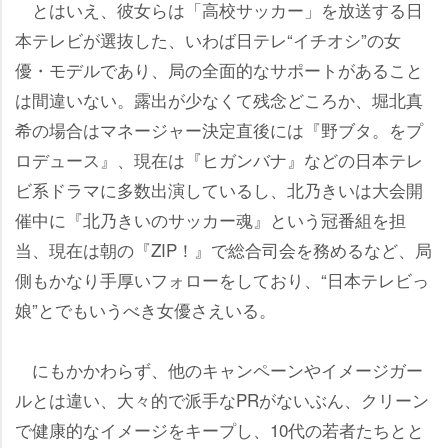
とはいえ、彼女らは「高校サッカー」を放送する日
本テレビが選抜した、いわば日テレ“イチオシ”の女
優・モデルであり、局の全面的なサポートがあること
は間違いない。露出が少なくて残念どころか、堀北真
希の場合はマネージャー決定直後には『野ブタ。をプ
ロデュース』、現在は『ヒガンバナ』などの日本テレ
ビ系ドラマに多数出演しているし、北乃きいは大会開
催中に『北乃きいのサッカー魂』という冠番組を担
当、現在は朝の『ZIP！』で総合司会を務めるなど、局
側もかなり手厚いフォローをしており、“日本テレビっ
娘”とでもいうべき女優さえいる。
にもかかわらず、他のキャンペーンやイメージガー
ルとは違い、大々的で派手なPRがないぶん、クリーン
で健康的なイメージをキープし、10代の若者たちとと