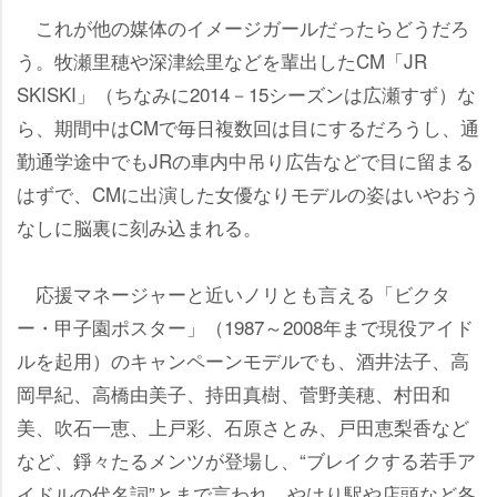
これが他の媒体のイメージガールだったらどうだろ
う。牧瀬里穂や深津絵里などを輩出したCM「JR
SKISKI」（ちなみに2014－15シーズンは広瀬すず）な
ら、期間中はCMで毎日複数回は目にするだろうし、通
勤通学途中でもJRの車内中吊り広告などで目に留まる
はずで、CMに出演した女優なりモデルの姿はいやおう
なしに脳裏に刻み込まれる。
応援マネージャーと近いノリとも言える「ビクタ
ー・甲子園ポスター」（1987～2008年まで現役アイド
ルを起用）のキャンペーンモデルでも、酒井法子、高
岡早紀、高橋由美子、持田真樹、菅野美穂、村田和
美、吹石一恵、上戸彩、石原さとみ、戸田恵梨香など
など、錚々たるメンツが登場し、“ブレイクする若手ア
イドルの代名詞”とまで言われ、やはり駅や店頭など各