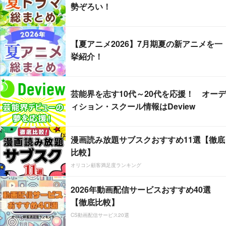
勢ぞろい！
【夏アニメ2026】7月期夏の新アニメを一
挙紹介！
芸能界を志す10代～20代を応援！ オーデ
ィション・スクール情報はDeview
漫画読み放題サブスクおすすめ11選【徹底
比較】
オリコン顧客満足度ランキング
2026年動画配信サービスおすすめ40選
【徹底比較】
CS動画配信サービス20選