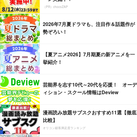
（PR）chocoZAP
2026年7月夏ドラマも、注目作＆話題作が
勢ぞろい！
【夏アニメ2026】7月期夏の新アニメを一
挙紹介！
芸能界を志す10代～20代を応援！ オーデ
ィション・スクール情報はDeview
漫画読み放題サブスクおすすめ11選【徹底
比較】
オリコン顧客満足度ランキング