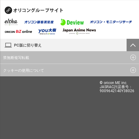
PC版に切り替え
禁無断複写転載
クッキーの使用について
© oricon ME inc.
JASRAC許諾番号：
9009642140Y38026