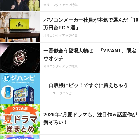
オリコンタイアップ特集
パソコンメーカー社員が本気で選んだ「10
万円台PC３選」
オリコンタイアップ特集
一番似合う登場人物は…『VIVANT』限定
ウオッチ
オリコンタイアップ特集
自販機にピッ！ですぐに買えちゃう
（PR）ジハンピ
2026年7月夏ドラマも、注目作＆話題作が
勢ぞろい！