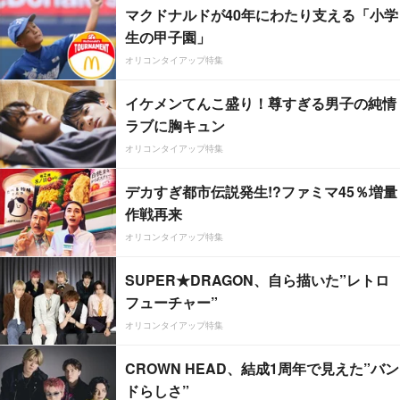
マクドナルドが40年にわたり支える「小学
生の甲子園」
オリコンタイアップ特集
イケメンてんこ盛り！尊すぎる男子の純情
ラブに胸キュン
オリコンタイアップ特集
デカすぎ都市伝説発生!?ファミマ45％増量
作戦再来
オリコンタイアップ特集
SUPER★DRAGON、自ら描いた”レトロ
フューチャー”
オリコンタイアップ特集
CROWN HEAD、結成1周年で見えた”バン
ドらしさ”