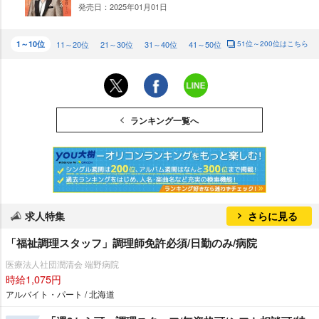
発売日：2025年01月01日
ST
AY
1～10位
11～20位
21～30位
31～40位
41～50位
51位～200位はこちら
ランキング一覧へ
求人特集
さらに見る
「福祉調理スタッフ」調理師免許必須/日勤のみ/病院
医療法人社団潤清会 端野病院
時給1,075円
アルバイト・パート / 北海道