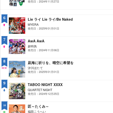
発売日：2024年11月27日
UP
6
Lie ライ Lie ライ/Be Naked
MYERA
発売日：2025年01月01日
UP
7
AwA AwA
超特急
発売日：2024年11月06日
UP
8
凪海に祈りを、晴空に希望を
汐川ほたて
発売日：2025年01月01日
NE
W
9
TABOO NIGHT XXXX
QUARTET NIGHT
発売日：2024年12月25日
DO
WN
匠～たくみ～
10
福田こうへい