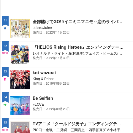
全部賭けてGO!!/イニミニマニモ～恋のライバル宣言～
31
Juice=Juice
発売日：2022年11月23日
DO
WN
『HELIOS Rising Heroes』エンディングテーマ SECOND SEASON Vol.2(-START LINE-)
32
レオナルド・ライト・Jr(村瀬歩),フェイス・ビームス(ランズベリー・アーサー),キース・マックス(津田健次郎),ディノ・アルバーニ(鈴村健一)
発売日：2022年11月30日
NE
W
koi-wazurai
33
King & Prince
発売日：2019年08月28日
UP
Be Selfish
34
=LOVE
発売日：2022年09月28日
ST
AY
TVアニメ「クールドジ男子」エンディングテーマ「Flash!」
35
PICG[一倉颯・二見瞬・三間貴之・四季蒼真(CV:小林千晃・内山昂輝・梅原裕一郎・千葉翔也)]