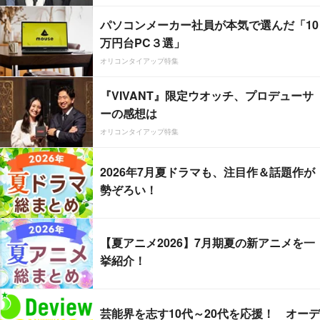
パソコンメーカー社員が本気で選んだ「10
万円台PC３選」
オリコンタイアップ特集
『VIVANT』限定ウオッチ、プロデューサ
ーの感想は
オリコンタイアップ特集
2026年7月夏ドラマも、注目作＆話題作が
勢ぞろい！
【夏アニメ2026】7月期夏の新アニメを一
挙紹介！
芸能界を志す10代～20代を応援！ オーデ