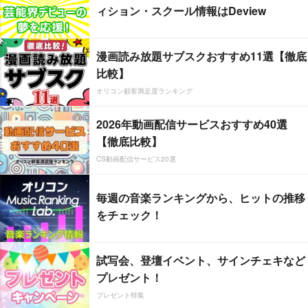
ィション・スクール情報はDeview
漫画読み放題サブスクおすすめ11選【徹底
比較】
オリコン顧客満足度ランキング
2026年動画配信サービスおすすめ40選
【徹底比較】
CS動画配信サービス20選
毎週の音楽ランキングから、ヒットの推移
をチェック！
試写会、登壇イベント、サインチェキなど
プレゼント！
プレゼント特集