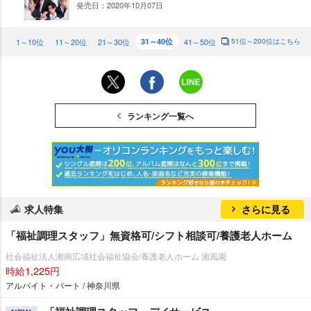
発売日：2020年10月07日
UP
1～10位
11～20位
21～30位
31～40位
41～50位
51位～200位はこちら
ランキング一覧へ
求人特集
さらに見る
「福祉調理スタッフ」無資格可/シフト相談可/養護老人ホーム
社会福祉法人湘南広域社会福祉協会/養護老人ホーム 湘風園
時給1,225円
アルバイト・パート / 神奈川県