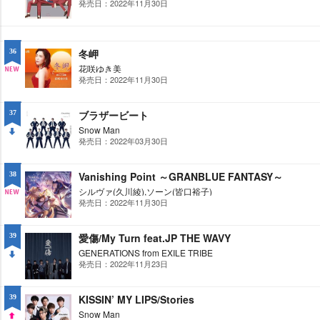
発売日：2022年11月30日
NE
W
冬岬
36
花咲ゆき美
発売日：2022年11月30日
NE
W
ブラザービート
37
Snow Man
発売日：2022年03月30日
DO
WN
Vanishing Point ～GRANBLUE FANTASY～
38
シルヴァ(久川綾),ソーン(皆口裕子)
発売日：2022年11月30日
NE
W
愛傷/My Turn feat.JP THE WAVY
39
GENERATIONS from EXILE TRIBE
発売日：2022年11月23日
DO
WN
KISSIN’ MY LIPS/Stories
39
Snow Man