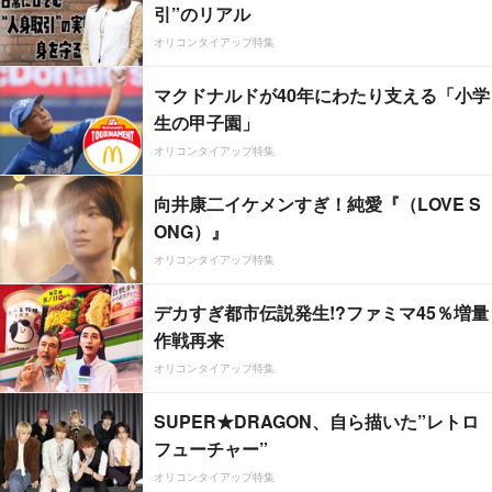
引”のリアル
オリコンタイアップ特集
マクドナルドが40年にわたり支える「小学
生の甲子園」
オリコンタイアップ特集
向井康二イケメンすぎ！純愛『（LOVE S
ONG）』
オリコンタイアップ特集
デカすぎ都市伝説発生!?ファミマ45％増量
作戦再来
オリコンタイアップ特集
SUPER★DRAGON、自ら描いた”レトロ
フューチャー”
オリコンタイアップ特集