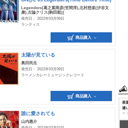
Legenders[葛之葉雨彦(笠間淳),北村想楽(汐谷文
康),古論クリス(駒田航)]
発売日： 2022年03月09日
ランティス
商品購入
太陽が見ている
奥田民生
発売日： 2022年03月09日
ラーメンカレーミュージックレコード
商品購入
茶
違
誰に愛されても
オ
山内惠介
発売日： 2022年03月02日