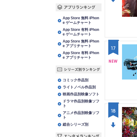
DO
アプリランキング
WN
App Store 無料 iPhon
e ゲームチャート
App Store 有料 iPhon
e ゲームチャート
App Store 無料 iPhon
e アプリチャート
17
App Store 有料 iPhon
e アプリチャート
NE
シリーズ別ランキング
W
コミック作品別
ライトノベル作品別
映画作品別映像ソフト
ドラマ作品別映像ソフ
ト
18
アニメ作品別映像ソフ
ト
総合シリーズ別
DO