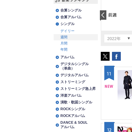
音楽ランキング
合算シングル
合算アルバム
前日
シングル
デイリー
週間
2022年
月間
年間
アルバム
デジタルシングル
（単曲）
11
デジタルアルバム
ストリーミング
ストリーミング急上昇
NE
洋楽アルバム
演歌・歌謡シングル
W
ROCKシングル
ROCKアルバム
DANCE & SOUL
アルバム
12