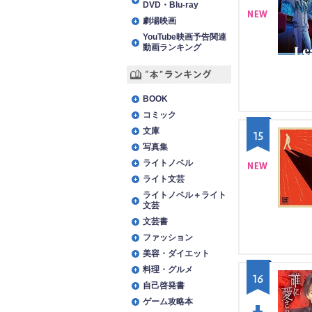
DVD・Blu-ray
劇場映画
NE
YouTube映画予告関連
動画ランキング
W
“本”ランキング
BOOK
コミック
文庫
15
写真集
ライトノベル
ライト文芸
NE
ライトノベル＋ライト
W
文芸
文芸書
ファッション
美容・ダイエット
料理・グルメ
16
自己啓発書
ゲーム攻略本