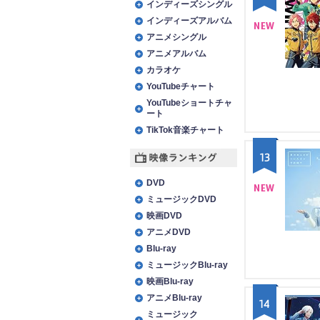
インディーズシングル
インディーズアルバム
アニメシングル
NE
アニメアルバム
W
カラオケ
YouTubeチャート
YouTubeショートチャ
ート
TikTok音楽チャート
13
映像ランキング
DVD
ミュージックDVD
NE
映画DVD
W
アニメDVD
Blu-ray
ミュージックBlu-ray
映画Blu-ray
アニメBlu-ray
14
ミュージック