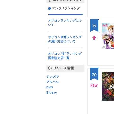
WN
エンタメランキング
エンタメランキング
オリコンランキングにつ
いて
19
オリコン合算ランキング
の集計方法について
UP
オリコン“本”ランキング
調査協力店一覧
リリース情報
20
シングル
アルバム
DVD
Blu-ray
NE
W