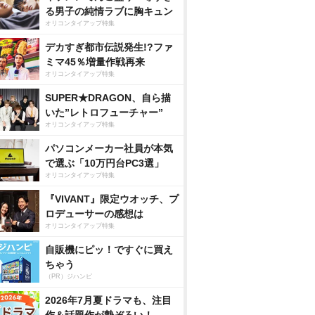
る男子の純情ラブに胸キュン
オリコンタイアップ特集
デカすぎ都市伝説発生!?ファ
ミマ45％増量作戦再来
オリコンタイアップ特集
SUPER★DRAGON、自ら描
いた”レトロフューチャー”
オリコンタイアップ特集
パソコンメーカー社員が本気
で選ぶ「10万円台PC3選」
オリコンタイアップ特集
『VIVANT』限定ウオッチ、プ
ロデューサーの感想は
オリコンタイアップ特集
自販機にピッ！ですぐに買え
ちゃう
（PR）ジハンピ
2026年7月夏ドラマも、注目
作＆話題作が勢ぞろい！