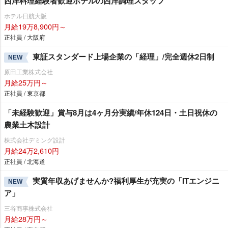
西洋料理経験者歓迎ホテルの西洋調理スタッフ
ホテル日航大阪
月給19万8,900円～
正社員 / 大阪府
東証スタンダード上場企業の「経理」/完全週休2日制
NEW
原田工業株式会社
月給25万円～
正社員 / 東京都
「未経験歓迎」賞与8月は4ヶ月分実績/年休124日・土日祝休の
農業土木設計
株式会社デミング設計
月給24万2,610円
正社員 / 北海道
実質年収あげませんか?福利厚生が充実の「ITエンジニ
NEW
ア」
三谷商事株式会社
月給28万円～