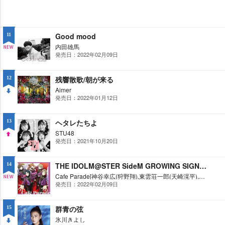
Good mood
11
内田雄馬
発売日：2022年02月09日
NE
W
残響散歌/朝が来る
12
Aimer
発売日：2022年01月12日
DO
WN
ヘタレたちよ
13
STU48
発売日：2021年10月20日
UP
THE IDOLM@STER SideM GROWING SIGN@L 04 Cafe Parade(Pave Etoiles)
14
Cafe Parade[神谷幸広(狩野翔),東雲荘一郎(天崎滉平),アスラン=ベルゼビュートII世(古川慎),卯月巻緒(児玉卓也),水嶋咲(小林大紀)]
発売日：2022年02月09日
NE
W
群青の弦
15
氷川きよし