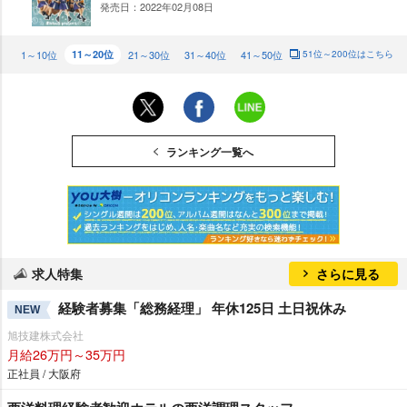
発売日：2022年02月08日
NE
W
1～10位
11～20位
21～30位
31～40位
41～50位
51位～200位はこちら
ランキング一覧へ
求人特集
さらに見る
経験者募集「総務経理」 年休125日 土日祝休み
NEW
旭技建株式会社
月給26万円～35万円
正社員 / 大阪府