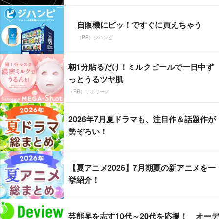
自販機にピッ！ですぐに買えちゃう
（PR）ジハンピ
朝1分貼るだけ！ミルクピールで一日中ず
っとうるツヤ肌
（PR）サボリーノ
2026年7月夏ドラマも、注目作＆話題作が
勢ぞろい！
【夏アニメ2026】7月期夏の新アニメを一
挙紹介！
芸能界を志す10代～20代を応援！ オーデ