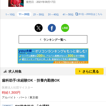
発売日：2021年09月17日
NE
W
1～10位
11～20位
21～30位
31～40位
41～50位
51位～200位はこちら
ランキング一覧へ
求人特集
さらに見る
歯科助手/未経験OK・扶養内勤務OK
医療法人社団マイスター
時給1,300円
アルバイト・パート / 東京都