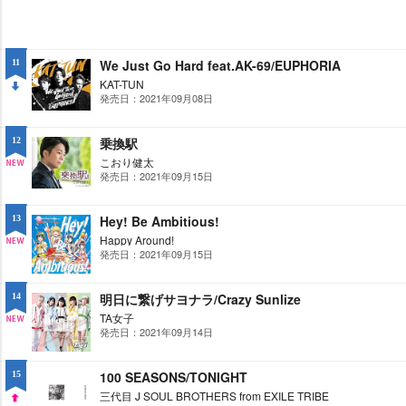
We Just Go Hard feat.AK-69/EUPHORIA
11
KAT-TUN
発売日：2021年09月08日
DO
WN
乗換駅
12
こおり健太
発売日：2021年09月15日
NE
W
Hey! Be Ambitious!
13
Happy Around!
発売日：2021年09月15日
NE
W
明日に繋げサヨナラ/Crazy Sunlize
14
TA女子
発売日：2021年09月14日
NE
W
100 SEASONS/TONIGHT
15
三代目 J SOUL BROTHERS from EXILE TRIBE