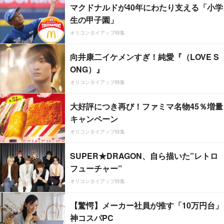
マクドナルドが40年にわたり支える「小学
生の甲子園」
オリコンタイアップ特集
向井康二イケメンすぎ！純愛『（LOVE S
ONG）』
オリコンタイアップ特集
大好評につき再び！ファミマ名物45％増量
キャンペーン
オリコンタイアップ特集
SUPER★DRAGON、自ら描いた”レトロ
フューチャー”
オリコンタイアップ特集
【驚愕】メーカー社員が推す「10万円台」
神コスパPC