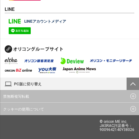
LINE
LINEアカウントメディア
PC版に切り替え
禁無断複写転載
クッキーの使用について
© oricon ME inc.
JASRAC許諾番号：
9009642140Y38026