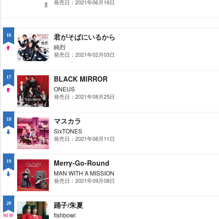
発売日：2021年06月16日
UP
君がそばにいるから
16
純烈
発売日：2021年02月03日
UP
BLACK MIRROR
17
ONEUS
発売日：2021年08月25日
UP
マスカラ
18
SixTONES
発売日：2021年08月11日
DO
WN
Merry-Go-Round
19
MAN WITH A MISSION
発売日：2021年09月08日
DO
WN
踊子/朱夏
20
fishbowl