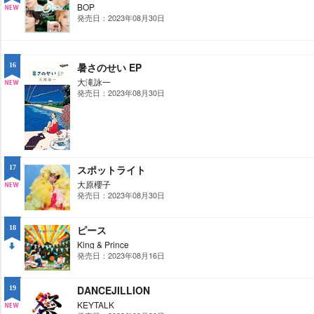
BOP
発売日：2023年08月30日
NE
W
暑さのせい EP
16
大滝詠一
発売日：2023年08月30日
NE
W
スポットライト
17
大原櫻子
発売日：2023年08月30日
NE
W
ピース
18
King & Prince
発売日：2023年08月16日
DO
WN
DANCEJILLION
19
KEYTALK