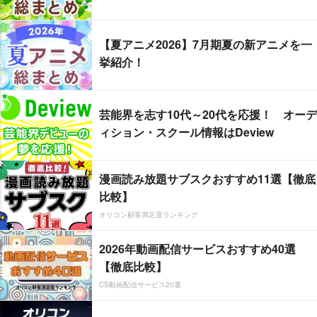
【夏アニメ2026】7月期夏の新アニメを一
挙紹介！
芸能界を志す10代～20代を応援！ オーデ
ィション・スクール情報はDeview
漫画読み放題サブスクおすすめ11選【徹底
比較】
オリコン顧客満足度ランキング
2026年動画配信サービスおすすめ40選
【徹底比較】
CS動画配信サービス20選