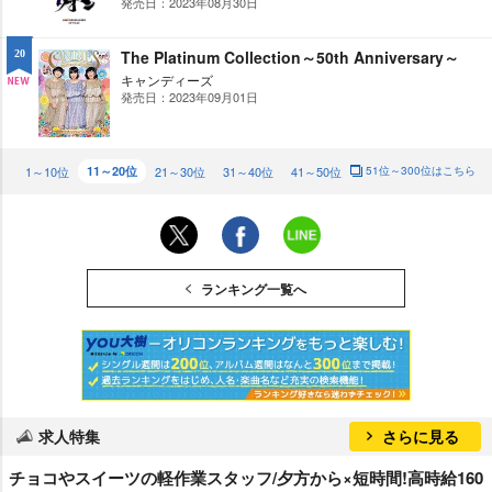
発売日：2023年08月30日
NE
W
The Platinum Collection～50th Anniversary～
20
キャンディーズ
発売日：2023年09月01日
NE
W
1～10位
11～20位
21～30位
31～40位
41～50位
51位～300位はこちら
ランキング一覧へ
求人特集
さらに見る
チョコやスイーツの軽作業スタッフ/夕方から×短時間!高時給160