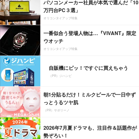
パソコンメーカー社員が本気で選んだ「10
万円台PC３選」
オリコンタイアップ特集
一番似合う登場人物は…『VIVANT』限定
ウオッチ
オリコンタイアップ特集
自販機にピッ！ですぐに買えちゃう
（PR）ジハンピ
朝1分貼るだけ！ミルクピールで一日中ず
っとうるツヤ肌
（PR）サボリーノ
2026年7月夏ドラマも、注目作＆話題作が
勢ぞろい！