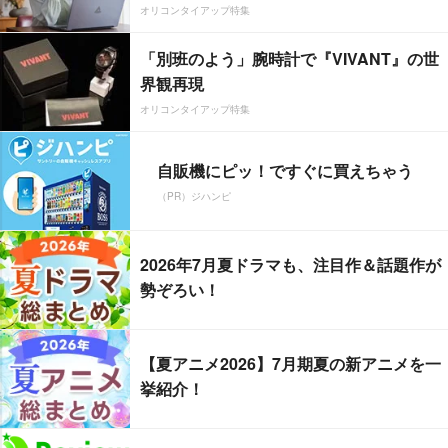
オリコンタイアップ特集
「別班のよう」腕時計で『VIVANT』の世
界観再現
オリコンタイアップ特集
自販機にピッ！ですぐに買えちゃう
（PR）ジハンピ
2026年7月夏ドラマも、注目作＆話題作が
勢ぞろい！
【夏アニメ2026】7月期夏の新アニメを一
挙紹介！