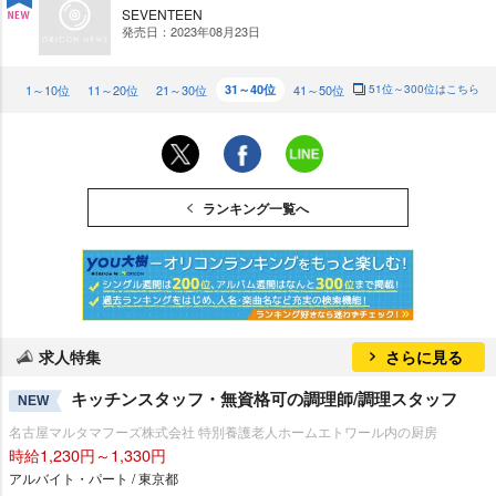
SEVENTEEN
発売日：2023年08月23日
NE
W
1～10位
11～20位
21～30位
31～40位
41～50位
51位～300位はこちら
ランキング一覧へ
求人特集
さらに見る
キッチンスタッフ・無資格可の調理師/調理スタッフ
NEW
名古屋マルタマフーズ株式会社 特別養護老人ホームエトワール内の厨房
時給1,230円～1,330円
アルバイト・パート / 東京都