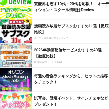
芸能界を志す10代～20代を応援！ オーデ
ィション・スクール情報はDeview
漫画読み放題サブスクおすすめ11選【徹底
比較】
オリコン顧客満足度ランキング
2026年動画配信サービスおすすめ40選
【徹底比較】
CS動画配信サービス20選
毎週の音楽ランキングから、ヒットの推移
をチェック！
試写会、登壇イベント、サインチェキなど
プレゼント！