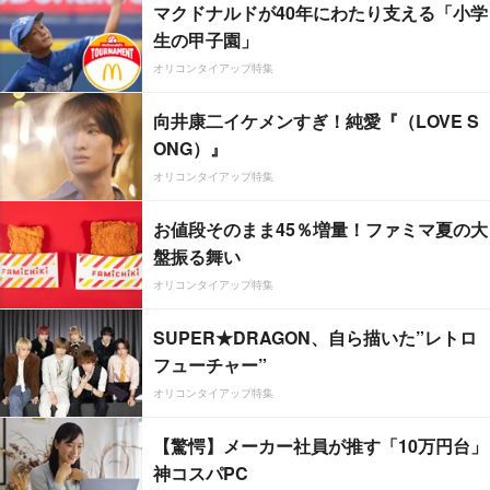
マクドナルドが40年にわたり支える「小学
生の甲子園」
オリコンタイアップ特集
向井康二イケメンすぎ！純愛『（LOVE S
ONG）』
オリコンタイアップ特集
お値段そのまま45％増量！ファミマ夏の大
盤振る舞い
オリコンタイアップ特集
SUPER★DRAGON、自ら描いた”レトロ
フューチャー”
オリコンタイアップ特集
【驚愕】メーカー社員が推す「10万円台」
神コスパPC