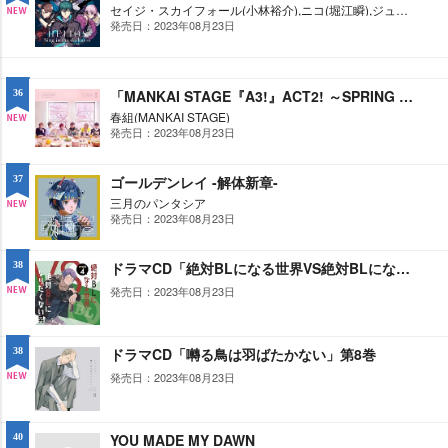
セイジ・スカイフォール(小林裕介),ニコ(堀江瞬),ジュード・アレス(鈴木崚汰),ビアンキ・ロウ(田丸篤志)
発売日：2023年08月23日
NE
W
「MANKAI STAGE『A3!』ACT2! ～SPRING 2023～」MUSIC COLLECTION
36
春組(MANKAI STAGE)
発売日：2023年08月23日
NE
W
ゴールデンレイ -解体新章-
37
三月のパンタシア
発売日：2023年08月23日
NE
W
ドラマCD「絶対BLになる世界VS絶対BLになりたくない男」4
38
発売日：2023年08月23日
NE
W
ドラマCD「囀る鳥は羽ばたかない」第8巻
38
発売日：2023年08月23日
NE
W
YOU MADE MY DAWN
40