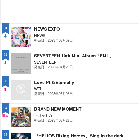
NEWS EXPO
31
NEWS
発売日：2023年08月09日
DO
WN
SEVENTEEN 10th Mini Album「FML」
32
SEVENTEEN
発売日：2023年04月26日
DO
WN
Love Pt.3:Eternally
33
WEi
発売日：2023年07月06日
UP
BRAND NEW MOMENT
34
上月せれな
発売日：2023年08月22日
NE
W
『HELIOS Rising Heroes』Sing in the darkness「FACTS ERROR」/「dawn light」
35