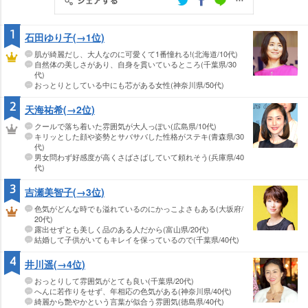
1
石田ゆり子(→1位)
肌が綺麗だし、大人なのに可愛くて1番憧れる!(北海道/10代)
自然体の美しさがあり、自身を貫いているところ(千葉県/30
代)
おっとりとしている中にも芯がある女性(神奈川県/50代)
2
天海祐希(→2位)
クールで落ち着いた雰囲気が大人っぽい(広島県/10代)
キリッとした顔や姿勢とサバサバした性格がステキ(青森県/30
代)
男女問わず好感度が高くさばさばしていて頼れそう(兵庫県/40
代)
3
吉瀬美智子(→3位)
色気がどんな時でも溢れているのにかっこよさもある(大坂府/
20代)
露出せずとも美しく品のある人だから(富山県/20代)
結婚して子供がいてもキレイを保っているので(千葉県/40代)
4
井川遥(→4位)
おっとりして雰囲気がとても良い(千葉県/20代)
へんに若作りをせず、年相応の色気がある(神奈川県/40代)
綺麗から艶やかという言葉が似合う雰囲気(徳島県/40代)