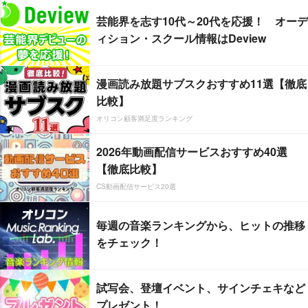
芸能界を志す10代～20代を応援！ オーデ
ィション・スクール情報はDeview
漫画読み放題サブスクおすすめ11選【徹底
比較】
オリコン顧客満足度ランキング
2026年動画配信サービスおすすめ40選
【徹底比較】
CS動画配信サービス20選
毎週の音楽ランキングから、ヒットの推移
をチェック！
試写会、登壇イベント、サインチェキなど
プレゼント！