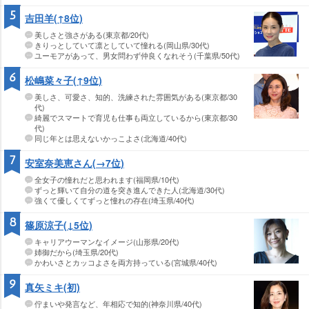
5
吉田羊(↑8位)
美しさと強さがある(東京都/20代)
きりっとしていて凛としていて憧れる(岡山県/30代)
ユーモアがあって、男女問わず仲良くなれそう(千葉県/50代)
6
松嶋菜々子(↑9位)
美しさ、可愛さ、知的、洗練された雰囲気がある(東京都/30
代)
綺麗でスマートで育児も仕事も両立しているから(東京都/30
代)
同じ年とは思えないかっこよさ(北海道/40代)
7
安室奈美恵さん(→7位)
全女子の憧れだと思われます(福岡県/10代)
ずっと輝いて自分の道を突き進んできた人(北海道/30代)
強くて優しくてずっと憧れの存在(埼玉県/40代)
8
篠原涼子(↓5位)
キャリアウーマンなイメージ(山形県/20代)
姉御だから(埼玉県/20代)
かわいさとカッコよさを両方持っている(宮城県/40代)
9
真矢ミキ(初)
佇まいや発言など、年相応で知的(神奈川県/40代)