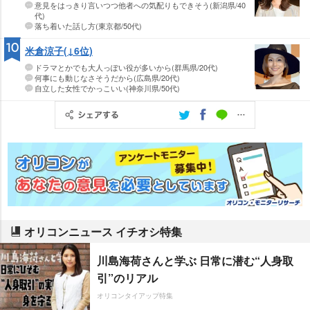
意見をはっきり言いつつ他者への気配りもできそう(新潟県/40
代)
落ち着いた話し方(東京都/50代)
10
米倉涼子(↓6位)
ドラマとかでも大人っぽい役が多いから(群馬県/20代)
何事にも動じなさそうだから(広島県/20代)
自立した女性でかっこいい(神奈川県/50代)
オリコンニュース イチオシ特集
川島海荷さんと学ぶ 日常に潜む“人身取
引”のリアル
オリコンタイアップ特集