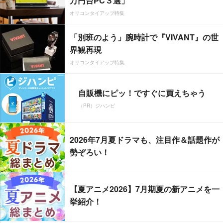
万円台PC３選」
オリコンタイアップ特集
「別班のよう」腕時計で『VIVANT』の世
界観再現
オリコンタイアップ特集
自販機にピッ！ですぐに買えちゃう
（PR）ジハンピ
2026年7月夏ドラマも、注目作＆話題作が
勢ぞろい！
【夏アニメ2026】7月期夏の新アニメを一
挙紹介！