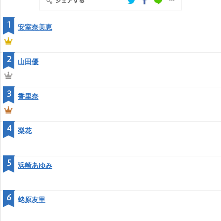
1
安室奈美恵
2
山田優
3
香里奈
4
梨花
5
浜崎あゆみ
6
蛯原友里