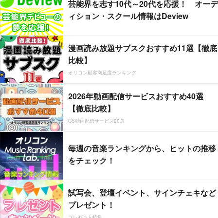
芸能界を志す10代～20代を応援！ オーデ
ィション・スクール情報はDeview
漫画読み放題サブスクおすすめ11選【徹底
比較】
オリコン顧客満足度ランキング
2026年動画配信サービスおすすめ40選
【徹底比較】
CS動画配信サービス20選
毎週の音楽ランキングから、ヒットの推移
をチェック！
試写会、登壇イベント、サインチェキなど
プレゼント！
プレゼント特集