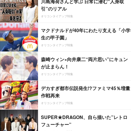
川島海荷さんと学ぶ 日常に潜む“人身取
引”のリアル
オリコンタイアップ特集
マクドナルドが40年にわたり支える「小学
生の甲子園」
オリコンタイアップ特集
森崎ウィン×向井康二“両片思い”にキュン
が止まらん！
オリコンタイアップ特集
デカすぎ都市伝説発生!?ファミマ45％増量
作戦再来
オリコンタイアップ特集
SUPER★DRAGON、自ら描いた”レトロ
フューチャー”