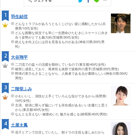
1
羽生結弦
どんなトラブルがあろうともくじけない姿に感動したから(兵
庫県/10代/女性)
どんな困難な状況でも常に一生懸命ひたむきにスケートに向き
合う姿勢がとても魅力的(茨城県/30代/女性)
絶えなき向上心には目を見張るものがある(神奈川県/20代/男
性)
2
大谷翔平
二刀流での益々の活躍を期待しているので(東京都/40代/女性)
確実に成長しており、将来性も抜群で規格外の選手(宮城県/20代/男性)
野球の実力もさることながら、人格者である点が素晴らしい(神奈川県/30代/
男性)
3
二階堂ふみ
かわいいし、演技が上手くていろんな役ができるから(長野県/
10代/女性)
主演、助演に限らず脇にいても存在感があるいい女優だと思う
から(東京都/40代/女性)
なんとも言えない 秘密めいた 魅力を感じる(静岡県/40代/男性)
4
土屋太鳳
花子とアンで注目していたし、朝ドラの主役も楽しみだから