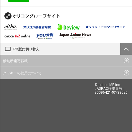
PC版に切り替え
禁無断複写転載
クッキーの使用について
© oricon ME inc.
JASRAC許諾番号：
9009642140Y38026