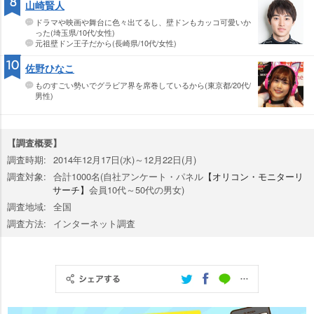
8
山崎賢人
ドラマや映画や舞台に色々出てるし、壁ドンもカッコ可愛いか
った(埼玉県/10代/女性)
元祖壁ドン王子だから(長崎県/10代/女性)
10
佐野ひなこ
ものすごい勢いでグラビア界を席巻しているから(東京都/20代/
男性)
【調査概要】
調査時期:
2014年12月17日(水)～12月22日(月)
調査対象:
合計1000名(自社アンケート・パネル
【オリコン・モニターリ
サーチ】
会員10代～50代の男女)
調査地域:
全国
調査方法:
インターネット調査