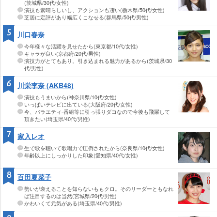
(茨城県/30代/女性)
演技も素晴らしいし、アクションも凄い(栃木県/50代/女性)
芝居に定評があり幅広くこなせる(群馬県/50代/男性)
5
川口春奈
今年様々な活躍を見せたから(東京都/10代/女性)
キャラが良い(京都府/20代/男性)
演技力がとてもあり。引き込まれる魅力があるから(茨城県/30
代/男性)
6
川栄李奈 (AKB48)
演技もうまいから(神奈川県/10代/女性)
いっぱいテレビに出ている(大阪府/20代/女性)
今、バラエティ-番組等に引っ張りダコなので今後も飛躍して
頂きたい(埼玉県/40代/男性)
7
家入レオ
生で歌を聴いて歌唱力で圧倒されたから(奈良県/10代/女性)
年齢以上にしっかりした印象(愛知県/40代/女性)
8
百田夏菜子
勢いが衰えることを知らないももクロ。そのリーダーともなれ
ば注目するのは当然(宮城県/20代/男性)
かわいくて元気がある(埼玉県/40代/男性)