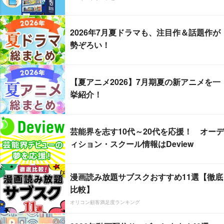
2026年7月夏ドラマも、注目作＆話題作が
勢ぞろい！
【夏アニメ2026】7月期夏の新アニメを一
挙紹介！
芸能界を志す10代～20代を応援！ オーデ
ィション・スクール情報はDeview
漫画読み放題サブスクおすすめ11選【徹底
比較】
オリコン顧客満足度ランキング