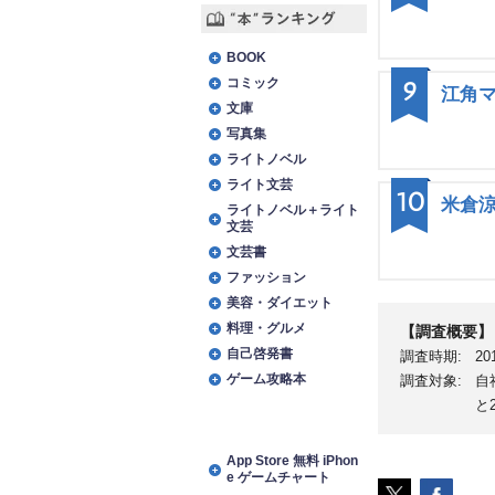
“本”ランキング
BOOK
コミック
9
江角
文庫
写真集
ライトノベル
ライト文芸
10
米倉
ライトノベル＋ライト
文芸
文芸書
ファッション
美容・ダイエット
料理・グルメ
【調査概要】
自己啓発書
調査時期:
20
ゲーム攻略本
調査対象:
自
と
アプリランキング
App Store 無料 iPhon
e ゲームチャート