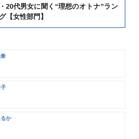
代・20代男女に聞く“理想のオトナ”ラン
グ【女性部門】
祐希
景子
はるか