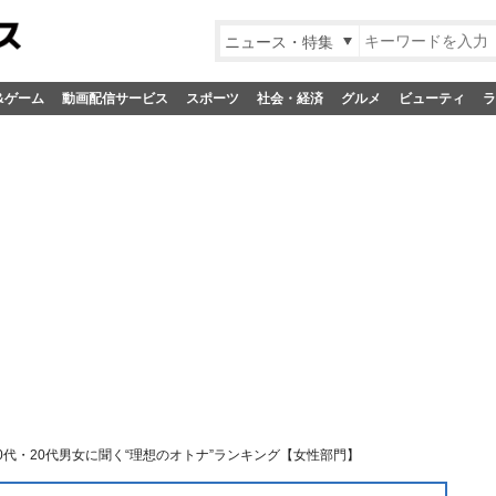
ニュース・特集
&ゲーム
動画配信サービス
スポーツ
社会・経済
グルメ
ビューティ
ラ
0代・20代男女に聞く“理想のオトナ”ランキング【女性部門】