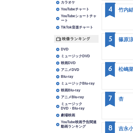
カラオケ
4
YouTubeチャート
竹内
YouTubeショートチャ
ート
TikTok音楽チャート
5
篠原
映像ランキング
DVD
ミュージックDVD
映画DVD
6
松嶋
アニメDVD
Blu-ray
ミュージックBlu-ray
映画Blu-ray
7
アニメBlu-ray
杏
ミュージック
DVD・Blu-ray
劇場映画
YouTube映画予告関連
8
動画ランキング
吉永