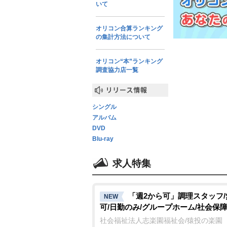
いて
オリコン合算ランキング
の集計方法について
オリコン“本”ランキング
調査協力店一覧
リリース情報
シングル
アルバム
DVD
Blu-ray
求人特集
「週2から可」調理スタッフ
NEW
可/日勤のみ/グループホーム/社会保
社会福祉法人志楽園福祉会/猿投の楽園