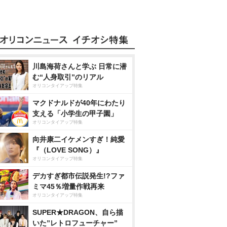
川島海荷さんと学ぶ 日常に潜
む“人身取引”のリアル
オリコンタイアップ特集
マクドナルドが40年にわたり
支える「小学生の甲子園」
オリコンタイアップ特集
向井康二イケメンすぎ！純愛
『（LOVE SONG）』
オリコンタイアップ特集
デカすぎ都市伝説発生!?ファ
ミマ45％増量作戦再来
オリコンタイアップ特集
SUPER★DRAGON、自ら描
いた”レトロフューチャー”