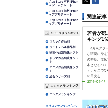
App Store 有料 iPhon
e ゲームチャート
App Store 無料 iPhon
e アプリチャート
関連記事
App Store 有料 iPhon
e アプリチャート
若者が選
シリーズ別ランキング
キング1
コミック作品別
ライトノベル作品別
4月もスター
映画作品別映像ソフト
な環境に身を
ドラマ作品別映像ソフ
の時期。改め
ト
本となるべく
アニメ作品別映像ソフ
ず。そこでORI
ト
の男女を
総合シリーズ別
2014-04-19
エンタメランキング
エンタメランキング
オリコンランキングにつ