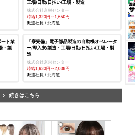
工場/日勤/日払い/工場・製造
株式会社京栄センター
時給1,320円～1,650円
派遣社員 / 北海道
ポート業
「寮完備」電子部品製造の自動機オペレータ
工場・製
ー/即入寮/製造・工場/日勤/日払い/工場・製
造
株式会社京栄センター
時給1,630円～2,038円
派遣社員 / 北海道
続きはこちら