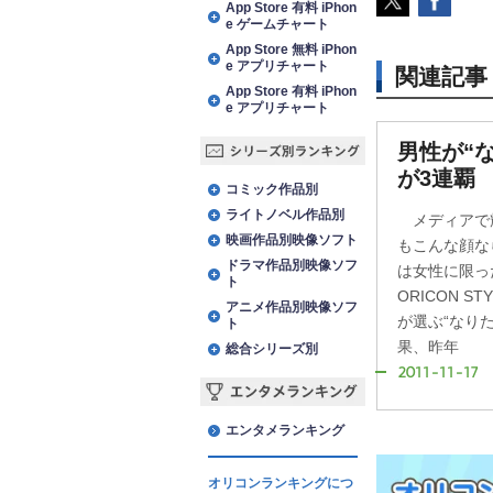
App Store 有料 iPhon
e ゲームチャート
App Store 無料 iPhon
e アプリチャート
関連記事
App Store 有料 iPhon
e アプリチャート
男性が“
シリーズ別ランキング
が3連覇
コミック作品別
ライトノベル作品別
メディアで
映画作品別映像ソフト
もこんな顔な
ドラマ作品別映像ソフ
は女性に限っ
ト
ORICON 
アニメ作品別映像ソフ
が選ぶ“なり
ト
果、昨年
総合シリーズ別
2011-11-17
エンタメランキング
エンタメランキング
オリコンランキングにつ