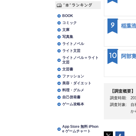
“本”ランキング
BOOK
コミック
9
稲葉
文庫
写真集
ライトノベル
ライト文芸
10
阿部
ライトノベル＋ライト
文芸
文芸書
ファッション
美容・ダイエット
料理・グルメ
【調査概要】
自己啓発書
調査時期:
20
ゲーム攻略本
調査対象:
自
か
アプリランキング
App Store 無料 iPhon
e ゲームチャート