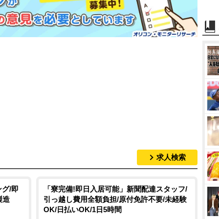
求人検索
グ/即
「寮完備!即日入居可能」新聞配達スタッフ/
製造
引っ越し費用全額負担/原付免許不要/未経験
OK/日払いOK/1日5時間