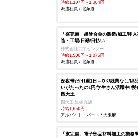
時給1,107円～1,384円
派遣社員 / 北海道
「寮完備」超硬合金の製造/加工/即入
造・工場/日勤/日払い
株式会社京栄センター
時給1,500円～1,875円
派遣社員 / 北海道
深夜帯だけ!週1日～OK/残業なし/絶
いがたったの1円/学生さん活躍中!/髪
四天王
四天王 道頓堀店
時給1,650円
アルバイト・パート / 大阪府
「寮完備」電子部品材料加工の業務/