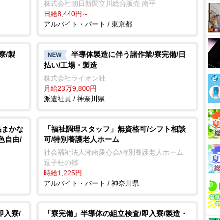
株式会社朝日新聞立川総合販売 南平
日給8,440円～
アルバイト・パート / 東京都
寮/製
半導体製造に伴う諸作業/寮完備/日
NEW
払い/工場・製造
株式会社ライオン社
月給23万9,800円
派遣社員 / 神奈川県
品まかな
「福祉調理スタッフ」無資格可/シフト相談
色自由/
可/特別養護老人ホーム
社会福祉法人湘南愛心会/特別養護老人ホーム
逗子杜の郷
時給1,225円
アルバイト・パート / 神奈川県
即入寮/
「寮完備」半導体の組立検査/即入寮/製造・