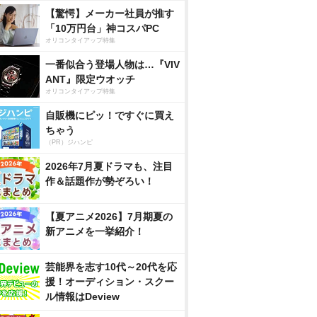
【驚愕】メーカー社員が推す
「10万円台」神コスパPC
オリコンタイアップ特集
一番似合う登場人物は…『VIV
ANT』限定ウオッチ
オリコンタイアップ特集
自販機にピッ！ですぐに買え
ちゃう
（PR）ジハンピ
2026年7月夏ドラマも、注目
作＆話題作が勢ぞろい！
【夏アニメ2026】7月期夏の
新アニメを一挙紹介！
芸能界を志す10代～20代を応
援！オーディション・スクー
ル情報はDeview