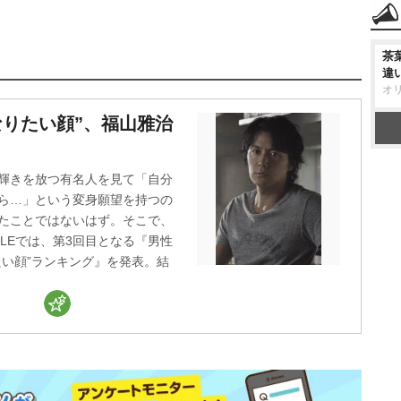
茶
違
オ
なりたい顔”、福山雅治
輝きを放つ有名人を見て「自分
ら…」という変身願望を持つの
たことではないはず。そこで、
STYLEでは、第3回目となる『男性
たい顔”ランキング』を発表。結