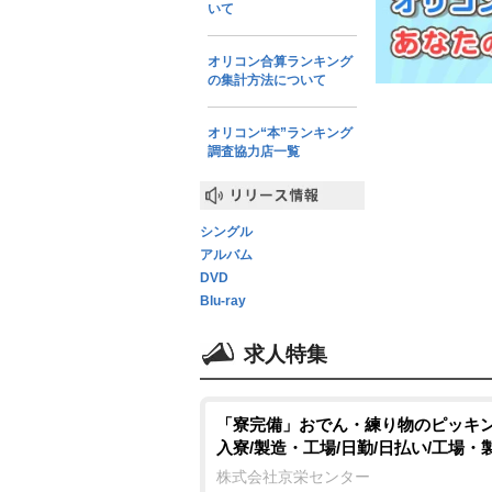
いて
オリコン合算ランキング
の集計方法について
オリコン“本”ランキング
調査協力店一覧
リリース情報
シングル
アルバム
DVD
Blu-ray
求人特集
「寮完備」おでん・練り物のピッキン
入寮/製造・工場/日勤/日払い/工場・
株式会社京栄センター