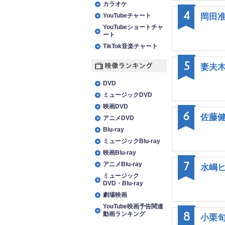
カラオケ
4
YouTubeチャート
岡田
YouTubeショートチャ
ート
TikTok音楽チャート
5
妻夫
映像ランキング
DVD
ミュージックDVD
映画DVD
6
佐藤
アニメDVD
Blu-ray
ミュージックBlu-ray
映画Blu-ray
7
アニメBlu-ray
水嶋
ミュージック
DVD・Blu-ray
劇場映画
YouTube映画予告関連
8
動画ランキング
小栗