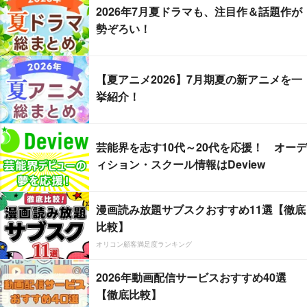
2026年7月夏ドラマも、注目作＆話題作が
勢ぞろい！
【夏アニメ2026】7月期夏の新アニメを一
挙紹介！
芸能界を志す10代～20代を応援！ オーデ
ィション・スクール情報はDeview
漫画読み放題サブスクおすすめ11選【徹底
比較】
オリコン顧客満足度ランキング
2026年動画配信サービスおすすめ40選
【徹底比較】