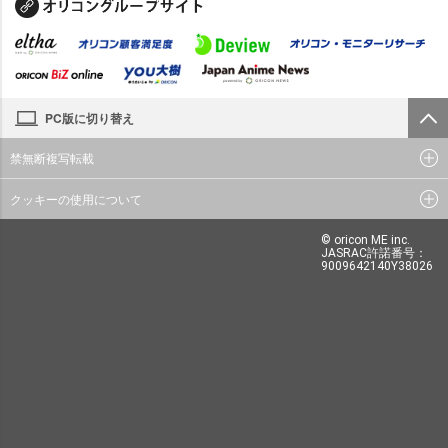
PC版に切り替え
禁無断複写転載
クッキーの使用について
© oricon ME inc.
JASRAC許諾番号：
9009642140Y38026