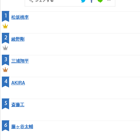
1
松坂桃李
2
綾野剛
3
三浦翔平
4
AKIRA
5
斎藤工
6
藤ヶ谷太輔