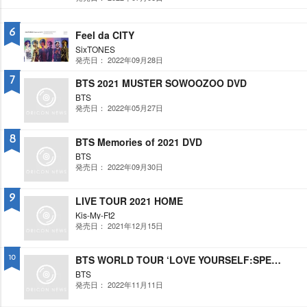
6
Feel da CITY
SixTONES
発売日： 2022年09月28日
7
BTS 2021 MUSTER SOWOOZOO DVD
BTS
発売日： 2022年05月27日
8
BTS Memories of 2021 DVD
BTS
発売日： 2022年09月30日
9
LIVE TOUR 2021 HOME
Kis-My-Ft2
発売日： 2021年12月15日
BTS WORLD TOUR ‘LOVE YOURSELF:SPEAK YOURSELF’[THE FINAL]
10
BTS
発売日： 2022年11月11日