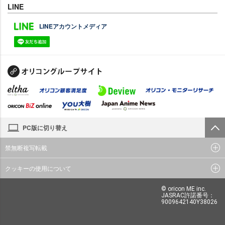
LINE
LINEアカウントメディア
PC版に切り替え
禁無断複写転載
クッキーの使用について
© oricon ME inc.
JASRAC許諾番号：
9009642140Y38026