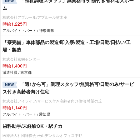
「福祉調理スタッフ」無資格可/介護付き有料老人ホー
NEW
ム
株式会社アプルール/アプルール材木座
時給1,225円
アルバイト・パート / 神奈川県
「寮完備」車体部品の製造/即入寮/製造・工場/日勤/日払い/工
場・製造
株式会社京栄センター
時給1,400円
派遣社員 / 東京都
「週1から可」調理スタッフ/無資格可/日勤のみ/サービ
NEW
ス付き高齢者向け住宅
株式会社アイライフ/サービス付き高齢者向け住宅 希望の丘
時給1,140円
アルバイト・パート / 愛知県
歯科助手/未経験OK・駅チカ
医療法人社団練廣会 松山デンタルオフィス中野