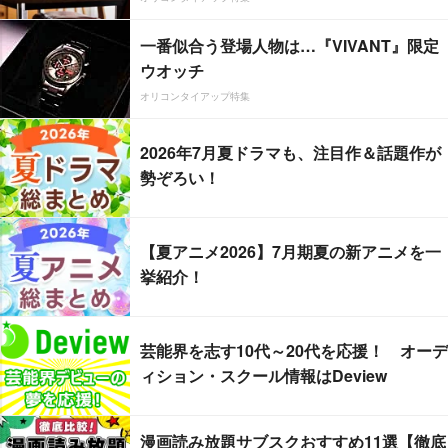
一番似合う登場人物は…『VIVANT』限定
ウオッチ
オリコンタイアップ特集
2026年7月夏ドラマも、注目作＆話題作が
勢ぞろい！
【夏アニメ2026】7月期夏の新アニメを一
挙紹介！
芸能界を志す10代～20代を応援！ オーデ
ィション・スクール情報はDeview
漫画読み放題サブスクおすすめ11選【徹底