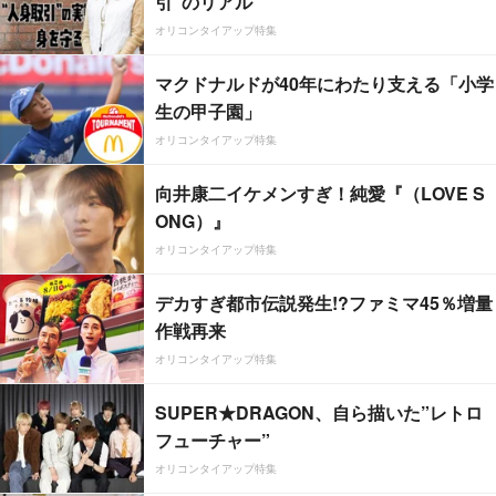
引”のリアル
オリコンタイアップ特集
マクドナルドが40年にわたり支える「小学
生の甲子園」
オリコンタイアップ特集
向井康二イケメンすぎ！純愛『（LOVE S
ONG）』
オリコンタイアップ特集
デカすぎ都市伝説発生!?ファミマ45％増量
作戦再来
オリコンタイアップ特集
SUPER★DRAGON、自ら描いた”レトロ
フューチャー”
オリコンタイアップ特集