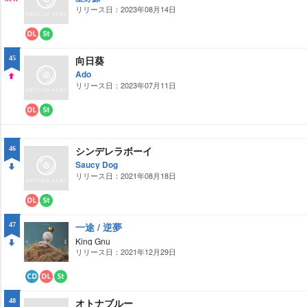
ー
ミ
リリース日：2023年08月14日
NE
ド
ン
グ
W
ダ
ス
ウ
ト
向日葵
45
ン
リ
ロ
ー
Ado
ー
ミ
リリース日：2023年07月11日
UP
ド
ン
グ
ダ
ス
ウ
ト
ン
リ
ロ
ー
シンデレラボーイ
46
ー
ミ
Saucy Dog
ド
ン
グ
リリース日：2021年08月18日
DO
WN
ダ
ス
ウ
ト
一途 / 逆夢
47
ン
リ
ロ
ー
King Gnu
ー
ミ
リリース日：2021年12月29日
DO
ド
ン
グ
WN
CD
ダ
ス
ウ
ト
オトナブルー
48
ン
リ