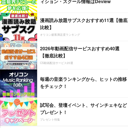
ィション・スクール情報はDeview
漫画読み放題サブスクおすすめ11選【徹底
比較】
オリコン顧客満足度ランキング
2026年動画配信サービスおすすめ40選
【徹底比較】
CS動画配信サービス20選
毎週の音楽ランキングから、ヒットの推移
をチェック！
試写会、登壇イベント、サインチェキなど
プレゼント！
プレゼント特集