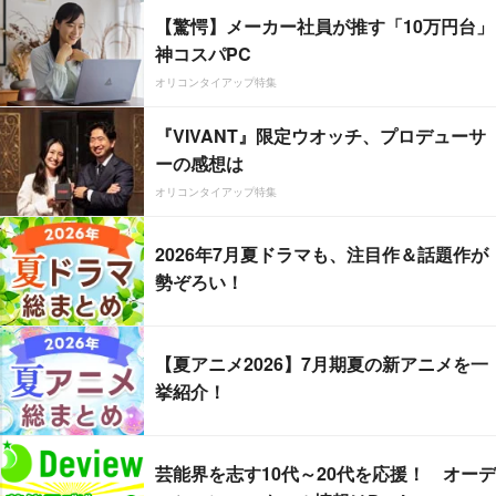
【驚愕】メーカー社員が推す「10万円台」
神コスパPC
オリコンタイアップ特集
『VIVANT』限定ウオッチ、プロデューサ
ーの感想は
オリコンタイアップ特集
2026年7月夏ドラマも、注目作＆話題作が
勢ぞろい！
【夏アニメ2026】7月期夏の新アニメを一
挙紹介！
芸能界を志す10代～20代を応援！ オーデ