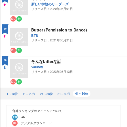
ロ
ー
新しい学校のリーダーズ
ー
ミ
リリース日：2020年05月01日
UP
ド
ン
グ
ダ
ス
ウ
ト
Butter (Permission to Dance)
49
ン
リ
ロ
ー
BTS
ー
ミ
リリース日：2021年05月21日
UP
ド
ン
グ
ダ
ス
ウ
ト
そんなbitterな話
50
ン
リ
ロ
ー
Vaundy
ー
ミ
リリース日：2023年03月13日
DO
ド
ン
グ
WN
ダ
ス
ウ
ト
1～10位
ン
リ
11～20位
21～30位
31～40位
41～50位
ロ
ー
ー
ミ
ド
ン
グ
合算ランキングのアイコンについて
…CD
…デジタルダウンロード