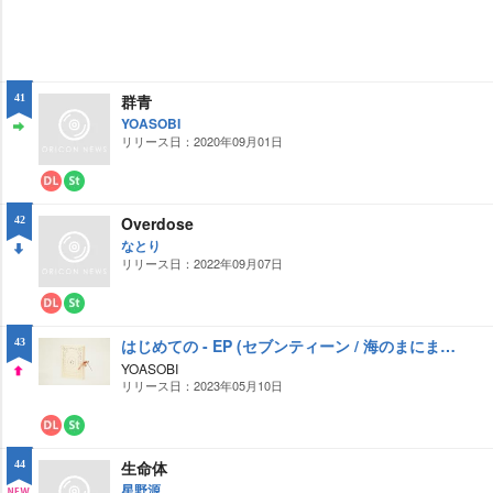
群青
41
YOASOBI
リリース日：2020年09月01日
ST
AY
ダ
ス
ウ
ト
Overdose
42
ン
リ
ロ
ー
なとり
ー
ミ
リリース日：2022年09月07日
DO
ド
ン
グ
WN
ダ
ス
ウ
ト
はじめての - EP (セブンティーン / 海のまにまに / 好きだ / ミスター)
43
ン
リ
ロ
ー
YOASOBI
ー
ミ
リリース日：2023年05月10日
UP
ド
ン
グ
ダ
ス
ウ
ト
生命体
44
ン
リ
ロ
ー
星野源