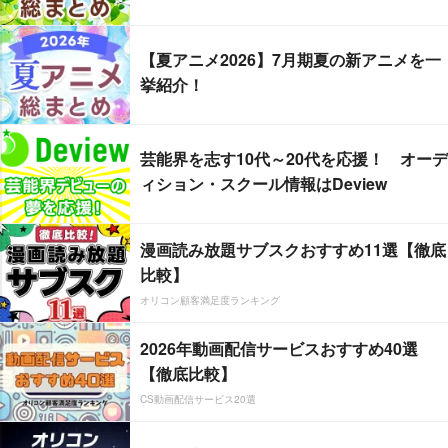
【夏アニメ2026】7月期夏の新アニメを一
挙紹介！
芸能界を志す10代～20代を応援！ オーデ
ィション・スクール情報はDeview
漫画読み放題サブスクおすすめ11選【徹底
比較】
オリコン顧客満足度ランキング
2026年動画配信サービスおすすめ40選
【徹底比較】
CS動画配信サービス20選