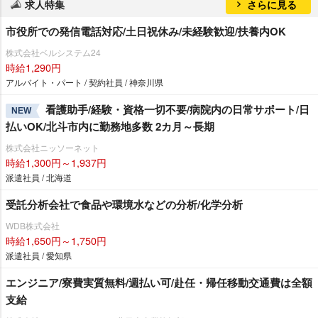
求人特集
さらに見る
市役所での発信電話対応/土日祝休み/未経験歓迎/扶養内OK
株式会社ベルシステム24
時給1,290円
アルバイト・パート / 契約社員 / 神奈川県
看護助手/経験・資格一切不要/病院内の日常サポート/日
NEW
払いOK/北斗市内に勤務地多数 2カ月～長期
株式会社ニッソーネット
時給1,300円～1,937円
派遣社員 / 北海道
受託分析会社で食品や環境水などの分析/化学分析
WDB株式会社
時給1,650円～1,750円
派遣社員 / 愛知県
エンジニア/寮費実質無料/週払い可/赴任・帰任移動交通費は全額
支給