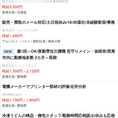
株式会社ジャパンクリエイト北日本事業統括部
時給2,200円
派遣社員 / 北海道
販売・買取のメール対応/土日祝休み/18:00退社/未経験歓迎/事務
株式会社ベルシステム24
時給1,450円
アルバイト・パート / 契約社員 / 神奈川県
週1回～OK/夜勤専従介護職 見守りメイン・仮眠有/西尾
NEW
市内に勤務地多数 2カ月～長期
株式会社ニッソーネット
時給1,500円～2,125円
派遣社員 / 愛知県
電機メーカーでプリンター部材の評価/化学分析
WDB株式会社
時給1,700円～1,800円
派遣社員 / 愛知県
冷凍うどんの検品・梱包スタッフ/勤務時間応相談/お休みも応相