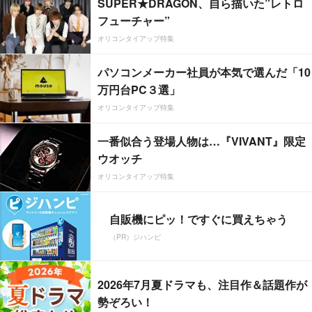
SUPER★DRAGON、自ら描いた”レトロ
フューチャー”
オリコンタイアップ特集
パソコンメーカー社員が本気で選んだ「10
万円台PC３選」
オリコンタイアップ特集
一番似合う登場人物は…『VIVANT』限定
ウオッチ
オリコンタイアップ特集
自販機にピッ！ですぐに買えちゃう
（PR）ジハンピ
2026年7月夏ドラマも、注目作＆話題作が
勢ぞろい！