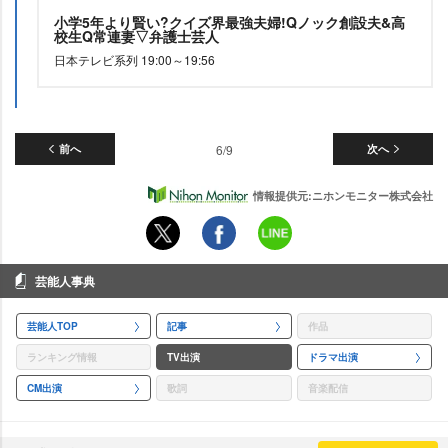
小学5年より賢い?クイズ界最強夫婦!Qノック創設夫&高
校生Q常連妻▽弁護士芸人
日本テレビ系列 19:00～19:56
前へ
6/9
次へ
情報提供元:ニホンモニター株式会社
芸能人事典
芸能人TOP
記事
作品
ランキング情報
TV出演
ドラマ出演
CM出演
歌詞
音楽配信