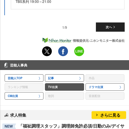
TBS系列 19:00～21:00
1/9
次へ
情報提供元:ニホンモニター株式会社
芸能人事典
芸能人TOP
記事
作品
ランキング情報
TV出演
ドラマ出演
CM出演
歌詞
音楽配信
求人特集
さらに見る
「福祉調理スタッフ」調理師免許必須/日勤のみ/デイサ
NEW