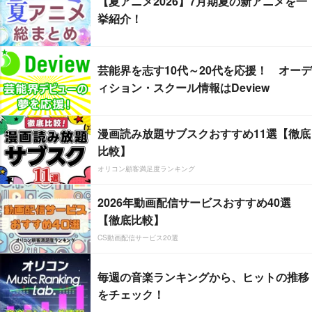
【夏アニメ2026】7月期夏の新アニメを一
挙紹介！
芸能界を志す10代～20代を応援！ オーデ
ィション・スクール情報はDeview
漫画読み放題サブスクおすすめ11選【徹底
比較】
オリコン顧客満足度ランキング
2026年動画配信サービスおすすめ40選
【徹底比較】
CS動画配信サービス20選
毎週の音楽ランキングから、ヒットの推移
をチェック！