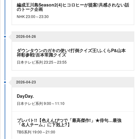
編成王川島Season2(4)ヒコロヒーが提案!共感されない話
のトーク企画
NHK 23:00～23:30
2026-04-26
ダウンタウンのガキの使い!打倒クイズ王!ふくらP&山本
祥彰参戦!吉本常識クイズ
日本テレビ系列 23:25～23:55
2026-04-23
DayDay.
日本テレビ系列 9:00～11:10
プレバト!!【色えんぴつで「最高傑作!」★俳句…最強
「名人チーム」に下剋上?】
TBS系列 19:00～21:00