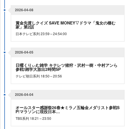
2026-04-08
賞金先渡しクイズ SAVE MONEY▽ドラマ「鬼女の棲む
家」第2話
日本テレビ系列 23:59～24:54:00
2026-04-05
日曜くりぃむ雑学 キテレツ猪狩・沢村一樹・中村アンら
参戦!雑学大放出2時間SP
テレビ朝日系列 18:50～20:56
2026-04-04
オールスター感謝祭26春★ミラノ五輪金メダリスト参戦S
P!マラソンに現役日本…
TBS系列 18:21～23:50