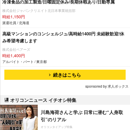
冷凍食品の加工製造/日曜固定休み/長期休暇あり/日勤専属
株式会社ジャパンクリエイト北日本事業統括部
時給1,150円
派遣社員 / 北海道
高級マンションのコンシェルジュ/高時給1400円 未経験歓迎!休
み希望考慮します
株式会社ベアーズ
時給1,400円
アルバイト・パート / 東京都
続きはこちら
sponsored by 求人ボックス
オリコンニュース イチオシ特集
川島海荷さんと学ぶ 日常に潜む“人身取
引”のリアル
オリコンタイアップ特集