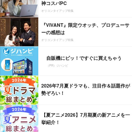
神コスパPC
オリコンタイアップ特集
『VIVANT』限定ウオッチ、プロデューサ
ーの感想は
オリコンタイアップ特集
自販機にピッ！ですぐに買えちゃう
（PR）ジハンピ
2026年7月夏ドラマも、注目作＆話題作が
勢ぞろい！
【夏アニメ2026】7月期夏の新アニメを一
挙紹介！