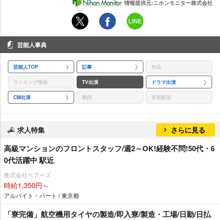
情報提供元:ニホンモニター株式会社
芸能人事典
芸能人TOP
記事
作品
ランキング情報
TV出演
ドラマ出演
CM出演
歌詞
音楽配信
求人特集
さらに見る
高級マンションのフロントスタッフ/週2～OK!経験不問!50代・6
0代活躍中 駅近
株式会社ベアーズ
時給1,350円～
アルバイト・パート / 東京都
「寮完備」航空機用タイヤの製造/即入寮/製造・工場/日勤/日払