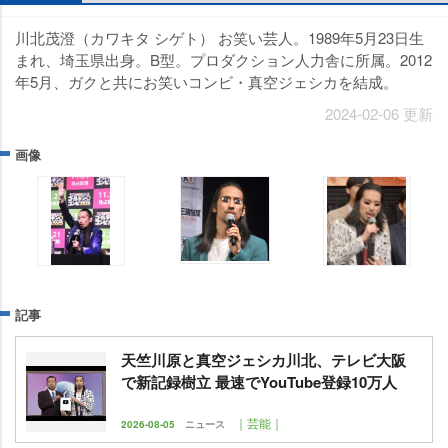
川北茂澄（カワキタ シゲト） お笑い芸人。1989年5月23日生
まれ、埼玉県出身。B型。プロダクション人力舎に所属。2012
年5月、ガクと共にお笑いコンビ・真空ジェシカを結成。
2024-02-06 更新
画像
記事
天竺川原と真空ジェシカ川北、テレビ大阪
で新記録樹立 最速でYouTube登録10万人
｜芸能｜
2026-08-05
ニュース