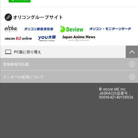
PC版に切り替え
禁無断複写転載
クッキーの使用について
© oricon ME inc.
JASRAC許諾番号：
9009642140Y38026