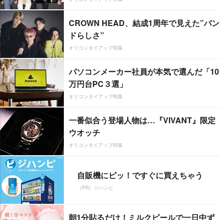
CROWN HEAD、結成1周年で見えた”バン
ドらしさ”
オリコンタイアップ特集
パソコンメーカー社員が本気で選んだ「10
万円台PC３選」
オリコンタイアップ特集
一番似合う登場人物は…『VIVANT』限定
ウオッチ
オリコンタイアップ特集
自販機にピッ！ですぐに買えちゃう
（PR）ジハンピ
朝1分貼るだけ！ミルクピールで一日中ず