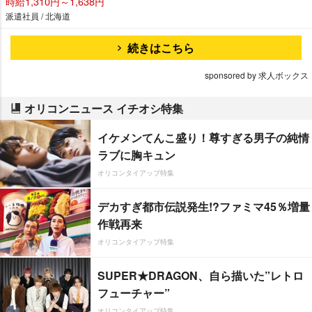
時給1,310円～1,638円
派遣社員 / 北海道
続きはこちら
sponsored by 求人ボックス
オリコンニュース イチオシ特集
イケメンてんこ盛り！尊すぎる男子の純情
ラブに胸キュン
オリコンタイアップ特集
デカすぎ都市伝説発生!?ファミマ45％増量
作戦再来
オリコンタイアップ特集
SUPER★DRAGON、自ら描いた”レトロ
フューチャー”
オリコンタイアップ特集