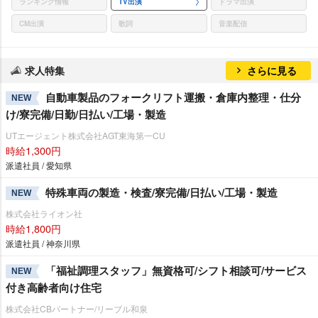
ランキング情報
TV出演
ドラマ出演
CM出演
歌詞
音楽配信
求人特集
さらに見る
自動車製品のフォークリフト運搬・倉庫内整理・仕分
NEW
け/寮完備/日勤/日払い/工場・製造
UTエージェント株式会社AGT東海第一CU
時給1,300円
派遣社員 / 愛知県
特殊車両の製造・検査/寮完備/日払い/工場・製造
NEW
株式会社ライオン社
時給1,800円
派遣社員 / 神奈川県
「福祉調理スタッフ」無資格可/シフト相談可/サービス
NEW
付き高齢者向け住宅
株式会社CBパートナー/リーブル和泉