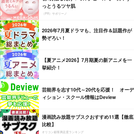
っとうるツヤ肌
（PR）サボリーノ
2026年7月夏ドラマも、注目作＆話題作が
勢ぞろい！
【夏アニメ2026】7月期夏の新アニメを一
挙紹介！
芸能界を志す10代～20代を応援！ オーデ
ィション・スクール情報はDeview
漫画読み放題サブスクおすすめ11選【徹底
比較】
オリコン顧客満足度ランキング