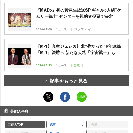
『MAD5』初の緊急生放送SP ギャル3人組“ケ
ムリ三銃士”センターを視聴者投票で決定
｜バラエティ｜
2026-07-06
ニュース
【M-1】真空ジェシカ川北“夢だった”6年連続
『M-1』決勝へ 新たな人格「宇宙戦士」も
｜芸能｜
2026-06-22
ニュース
記事をもっと見る
芸能人事典
芸能人TOP
記事
作品