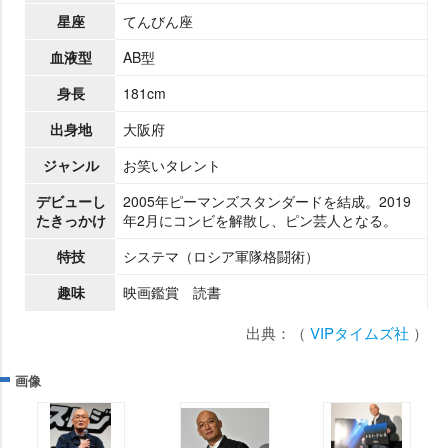
星座
てんびん座
血液型
AB型
身長
181cm
出身地
大阪府
ジャンル
お笑いタレント
デビューし
2005年ピーマンズスタンダードを結成。2019
たきっかけ
年2月にコンビを解散し、ピン芸人となる。
特技
システマ（ロシア軍隊格闘術）
趣味
映画鑑賞 読書
出典：（
VIPタイムズ社
）
画像