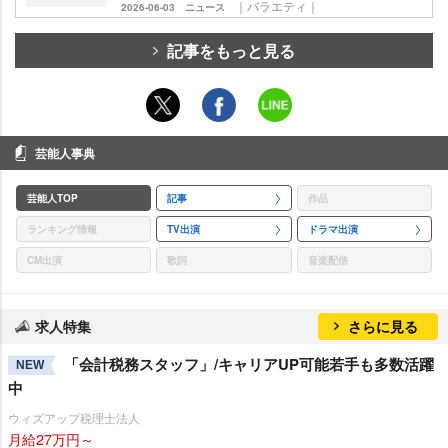
｜バラエティ｜
2026-06-03
ニュース
記事をもっと見る
芸能人事典
芸能人TOP
記事
作品
ランキング情報
TV出演
ドラマ出演
CM出演
歌詞
音楽配信
求人特集
さらに見る
「会計税務スタッフ」/キャリアUP可能若手も多数活躍
NEW
中
ウィズアップ税理士法人
月給27万円～