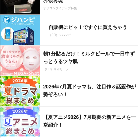
界観再現
オリコンタイアップ特集
自販機にピッ！ですぐに買えちゃう
（PR）ジハンピ
朝1分貼るだけ！ミルクピールで一日中ず
っとうるツヤ肌
（PR）サボリーノ
2026年7月夏ドラマも、注目作＆話題作が
勢ぞろい！
【夏アニメ2026】7月期夏の新アニメを一
挙紹介！