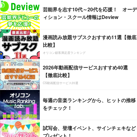
芸能界を志す10代～20代を応援！ オーデ
ィション・スクール情報はDeview
漫画読み放題サブスクおすすめ11選【徹底
比較】
オリコン顧客満足度ランキング
2026年動画配信サービスおすすめ40選
【徹底比較】
CS動画配信サービス20選
毎週の音楽ランキングから、ヒットの推移
をチェック！
試写会、登壇イベント、サインチェキなど
プレゼント！