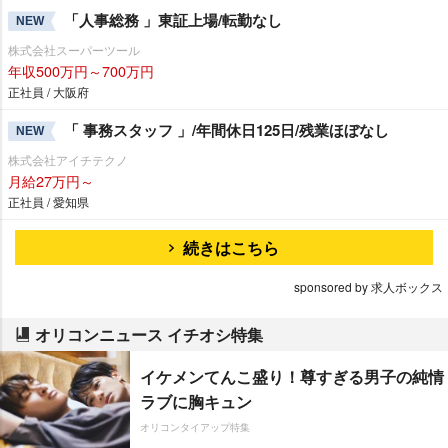
「人事総務 」東証上場/転勤なし
NEW
株式会社スーパーツール
年収500万円～700万円
正社員 / 大阪府
「 事務スタッフ 」/年間休日125日/残業ほぼなし
NEW
株式会社アイチテクノ
月給27万円～
正社員 / 愛知県
続きはこちら
sponsored by 求人ボックス
オリコンニュース イチオシ特集
イケメンてんこ盛り！尊すぎる男子の純情
ラブに胸キュン
オリコンタイアップ特集