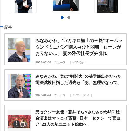
記事
みなみかわ、1.7万キロ極上の三菱“オールラ
ウンドミニバン”購入→ひと悶着「ローンが
おりない…」 妻の雅代社長ブチ切れ
｜SNS発｜
2026-07-06
ニュース
みなみかわ、実は“難関大”の法学部出身だった
司法試験目指した過去も「あ、無理やなって」
｜バラエティ｜
2026-06-24
ニュース
元セクシー女優・蒼井そら&みなみかわMC 総
合演出はマッコイ斎藤 “日本一セクシーで面白
い”22人の新ユニット始動へ