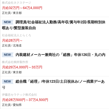
株式会社ネクステージ
月給32万円～64万4,000円
正社員 / 東京都
調理員/社会福祉法人勤務/高年収/賞与年2回/長期特別休
NEW
暇あり/髪型服装自由
社会福祉法人とらくろ
月給28万円～
正社員 / 北海道
内装建材メーカー兼商社の「総務」年休126日・丸の内
NEW
株式会社桐井製作所
月給29万4,000円～33万円
正社員 / 東京都
総合職「経理」/年休123日/土日祝休み/ノー残業デーあ
NEW
り
伊藤忠セラテック株式会社
月給28万500円～37万4,500円
正社員 / 愛知県