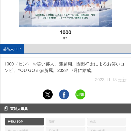
1000
せん
M
芸能人TOP
u
t
e
1000（セン） お笑い芸人。蓮見翔、園田祥太によるお笑いコ
ンビ。YOU GO sign所属。2023年7月に結成。
2023-11-13 更新
芸能人事典
芸能人TOP
記事
作品
ランキング情報
TV出演
ドラマ出演