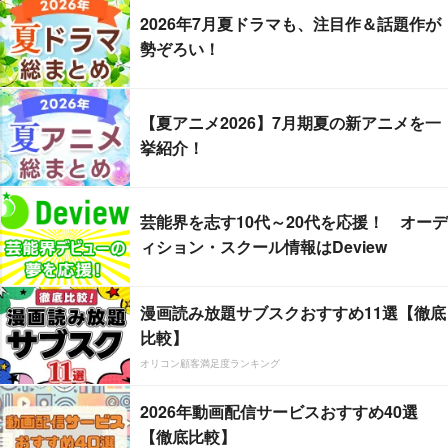
2026年7月夏ドラマも、注目作＆話題作が
勢ぞろい！
【夏アニメ2026】7月期夏の新アニメを一
挙紹介！
芸能界を志す10代～20代を応援！ オーデ
ィション・スクール情報はDeview
漫画読み放題サブスクおすすめ11選【徹底
比較】
オリコン顧客満足度ランキング
2026年動画配信サービスおすすめ40選
【徹底比較】