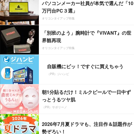
パソコンメーカー社員が本気で選んだ「10
万円台PC３選」
オリコンタイアップ特集
「別班のよう」腕時計で『VIVANT』の世
界観再現
オリコンタイアップ特集
自販機にピッ！ですぐに買えちゃう
（PR）ジハンピ
朝1分貼るだけ！ミルクピールで一日中ず
っとうるツヤ肌
（PR）サボリーノ
2026年7月夏ドラマも、注目作＆話題作が
勢ぞろい！