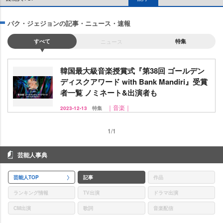
パク・ジェジョンの記事・ニュース・速報
すべて
ニュース
特集
韓国最大級音楽授賞式『第38回 ゴールデン
ディスクアワード with Bank Mandiri』受賞
者一覧 ノミネート&出演者も
｜音楽｜
2023-12-13
特集
1/1
芸能人事典
芸能人TOP
記事
作品
ランキング情報
TV出演
ドラマ出演
CM出演
歌詞
音楽配信