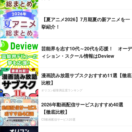
【夏アニメ2026】7月期夏の新アニメを一
挙紹介！
芸能界を志す10代～20代を応援！ オーデ
ィション・スクール情報はDeview
漫画読み放題サブスクおすすめ11選【徹底
比較】
オリコン顧客満足度ランキング
2026年動画配信サービスおすすめ40選
【徹底比較】
CS動画配信サービス20選