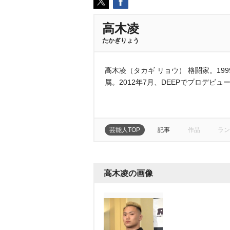
高木凌
たかぎりょう
高木凌（タカギ リョウ） 格闘家。19
属。2012年7月、DEEPでプロデビュ
芸能人TOP
記事
作品
ラン
高木凌の画像