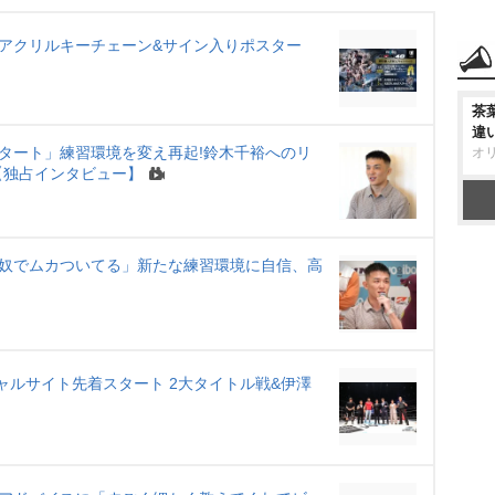
t
e
実施 アクリルキーチェーン&サイン入りポスター
茶
違
スタート」練習環境を変え再起!鈴木千裕へのリ
オ
【独占インタビュー】
ない奴でムカついてる」新たな練習環境に自信、高
フィシャルサイト先着スタート 2大タイトル戦&伊澤