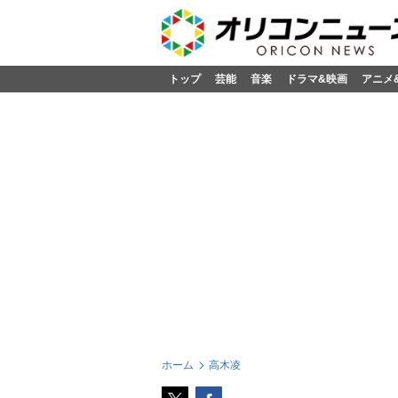
トップ
芸能
音楽
ドラマ&映画
アニメ
ホーム
高木凌