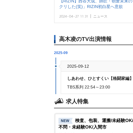
【RIZIN】西谷大成、師匠・朝倉未
クリした(笑)」RIZIN初白星へ意欲
2024-04-27 11:31
ニュース
高木凌のTV出演情報
2025-09
2025-09-12
しあわせ、ひとすくい【格闘家編】[
TBS系列 22:54～23:00
求人特集
検査、包装、運搬/未経験OK
NEW
不問・未経験OK/入間市