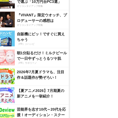
で選ぶ「10万円台PC3選」
オリコンタイアップ特集
『VIVANT』限定ウオッチ、プ
ロデューサーの感想は
オリコンタイアップ特集
自販機にピッ！ですぐに買え
ちゃう
（PR）ジハンピ
朝1分貼るだけ！ミルクピール
で一日中ずっとうるツヤ肌
（PR）サボリーノ
2026年7月夏ドラマも、注目
作＆話題作が勢ぞろい！
【夏アニメ2026】7月期夏の
新アニメを一挙紹介！
芸能界を志す10代～20代を応
援！オーディション・スクー