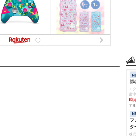
N
師
エ
府
時給
アル
N
フ
タ
株式