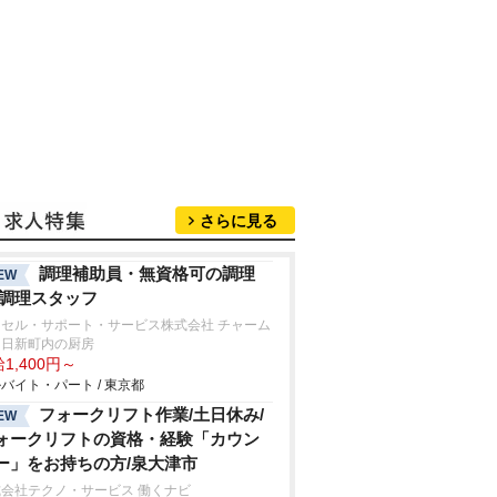
さらに見る
調理補助員・無資格可の調理
EW
/調理スタッフ
クセル・サポート・サービス株式会社 チャーム
中日新町内の厨房
1,400円～
バイト・パート / 東京都
フォークリフト作業/土日休み/
EW
ォークリフトの資格・経験「カウン
ー」をお持ちの方/泉大津市
会社テクノ・サービス 働くナビ