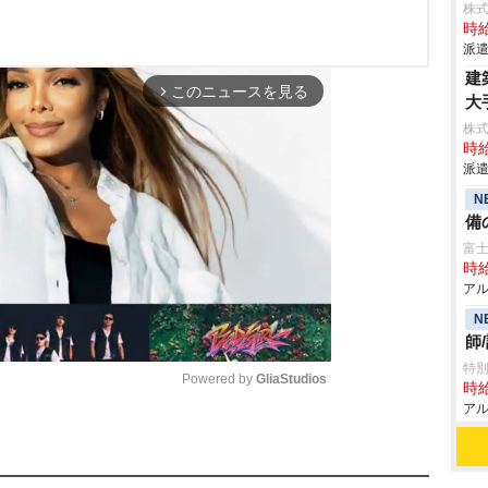
株
時給
派遣
建
このニュースを見る
arrow_forward_ios
大
株
時給
派遣
N
備
富
時給
アル
N
師
特別
Powered by 
GliaStudios
時給
アル
M
u