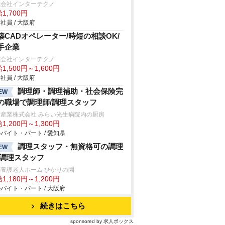
式会社インターテクノ
1,700円
社員 / 大阪府
築CADオペレーター/時短の相談OK/
手企業
式会社インターテクノ
1,500円～1,600円
社員 / 大阪府
調理師・調理補助・社会保険完
EW
の職場で調理師/調理スタッフ
士産業株式会社 みらい光生病院内の厨房
1,200円～1,300円
バイト・パート / 愛知県
調理スタッフ・無資格可の調理
EW
/調理スタッフ
養護老人ホーム ひかりの園
1,180円～1,200円
バイト・パート / 大阪府
続きはこちら
sponsored by 求人ボックス