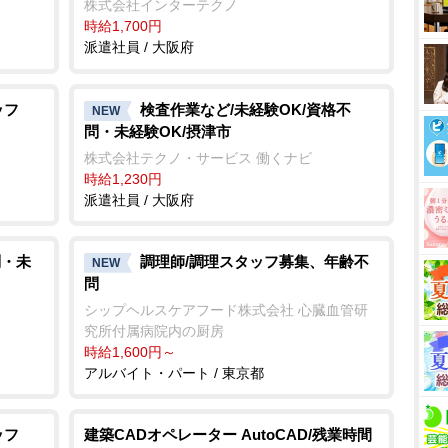
株式会社インターテクノ
時給1,700円
派遣社員 / 大阪府
ッフ
検査作業など/未経験OK/資格不
NEW
問・未経験OK/摂津市
株式会社テクノ・サービス 働くナビ
時給1,230円
派遣社員 / 大阪府
問・未
調理師/調理スタッフ募集、年齢不
NEW
問
シップヘルスケアフード株式会社 心臓血管研
究所付属病院内の厨房
時給1,600円～
アルバイト・パート / 東京都
ッフ
建築CADオペレーター AutoCAD/残業時間