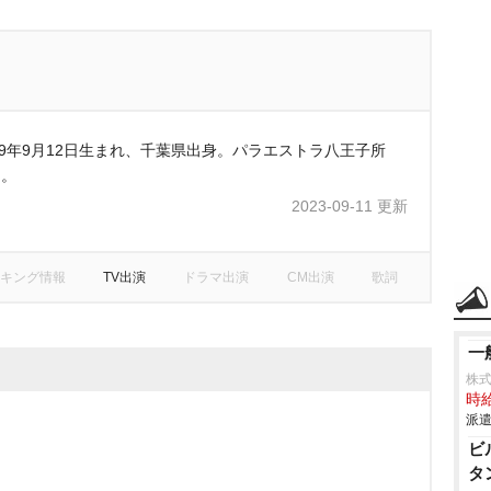
99年9月12日生まれ、千葉県出身。パラエストラ八王子所
ー。
2023-09-11 更新
キング情報
TV出演
ドラマ出演
CM出演
歌詞
一
株
時給
派遣
ビ
タ