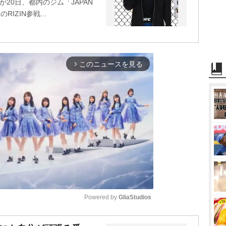
20日、都内のジム「JAPAN
IZIN参戦...
このニュースを見る
arrow_forward_ios
Powered by 
GliaStudios