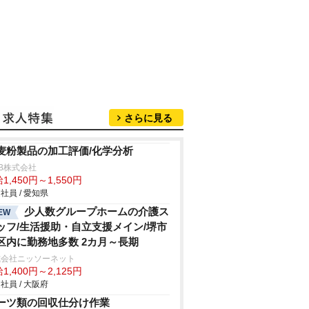
さらに見る
麦粉製品の加工評価/化学分析
B株式会社
1,450円～1,550円
社員 / 愛知県
少人数グループホームの介護ス
EW
ッフ/生活援助・自立支援メイン/堺市
区内に勤務地多数 2カ月～長期
式会社ニッソーネット
1,400円～2,125円
社員 / 大阪府
ーツ類の回収仕分け作業