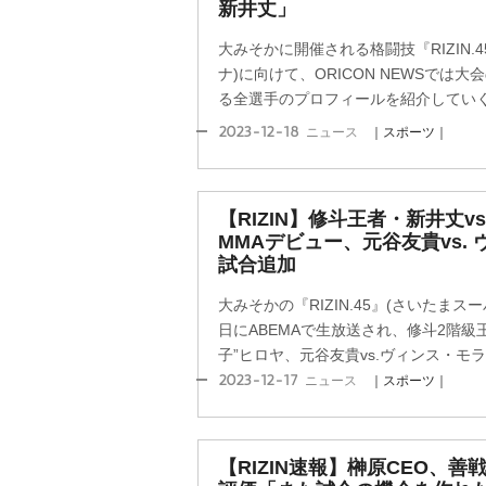
新井丈」
大みそかに開催される格闘技『RIZIN.
ナ)に向けて、ORICON NEWSでは
る全選手のプロフィールを紹介してい
2023-12-18
ニュース
｜スポーツ｜
【RIZIN】修斗王者・新井丈v
MMAデビュー、元谷友貴vs.
試合追加
大みそかの『RIZIN.45』(さいたまス
日にABEMAで生放送され、修斗2階級王
子”ヒロヤ、元谷友貴vs.ヴィンス・モラレ
2023-12-17
ニュース
｜スポーツ｜
【RIZIN速報】榊原CEO、