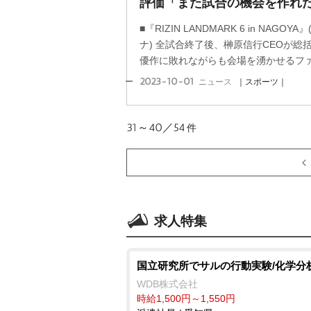
評価「また試合の機会を作れ
■『RIZIN LANDMARK 6 in NAG
ナ) 全試合終了後、榊原信行CEOが総
優作に敗れながらも会場を湧かせるファイ
2023-10-01
ニュース
｜スポーツ｜
31～40／54
件
求人特集
国立研究所でサルの行動実験/化学分
WDB株式会社
時給1,500円～1,550円