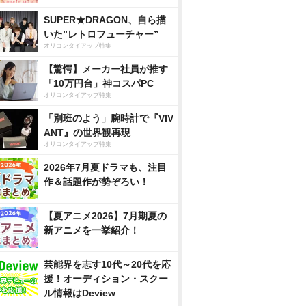
SUPER★DRAGON、自ら描
いた”レトロフューチャー”
オリコンタイアップ特集
【驚愕】メーカー社員が推す
「10万円台」神コスパPC
オリコンタイアップ特集
「別班のよう」腕時計で『VIV
ANT』の世界観再現
オリコンタイアップ特集
2026年7月夏ドラマも、注目
作＆話題作が勢ぞろい！
【夏アニメ2026】7月期夏の
新アニメを一挙紹介！
芸能界を志す10代～20代を応
援！オーディション・スクー
ル情報はDeview