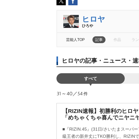
ヒロヤ
ひろ
芸能人TOP
記事
作品
ラン
ヒロヤの記事・ニュース・速
すべて
31～40／54
件
【RIZIN速報】初勝利のヒロ
「めちゃくちゃ喜んでニヤニ
■『RIZIN.45』(31日/さいたまスー
級王者の新井丈にTKO勝利し、RIZI