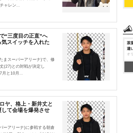
ャレン...
台で“三度目の正直”へ
る気スイッチを入れた
茶
違
オ
さいたまスーパーアリーナ)で、修
(27)との対戦が決定し
月と10月...
”ヒロヤ、格上・新井丈と
覆して会場を爆発させ
スーパーアリーナ)に参戦する朝倉