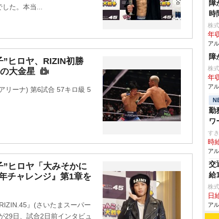
障
た。本当...
時
株
年収
アル
障
”ヒロヤ、RIZIN初勝
株
Oの大金星
年収
アル
ーアリーナ) 第6試合 57キロ級 5
N
勤
ワ
給
すき
時給
アル
交
弟子”ヒロヤ「大みそかに
給
年チャレンジ』第1章を
株
日給
RIZIN.45』(さいたまスーパー
アル
が29日、試合2日前インタビュ