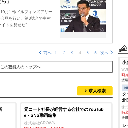
たら」
OYA』(10月1日/ドルフィンズアリー
括会見を行い、第8試合で中村
トを見せた“...
1
2
3
4
5
6
前へ
次へ
小
この芸能人のトップへ
WD
時給
派遣
N
求人検索
タ
北
株
析
元ニート社長が経営する会社でのYouTub
時給
e・SNS動画編集
派遣
株式会社CROWN
シ