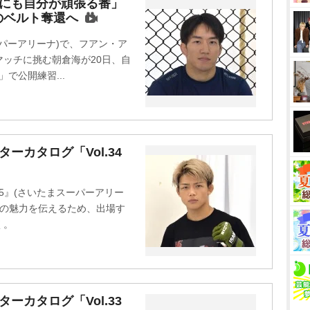
M
めにも自分が頑張る番」
のベルト奪還へ
u
t
スーパーアリーナ)で、フアン・ア
e
ッチに挑む朝倉海が20日、自
」で公開練習...
ターカタログ「Vol.34
45』(さいたまスーパーアリー
大会の魅力を伝えるため、出場す
く。
ターカタログ「Vol.33