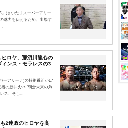
45』(さいたまスーパーアリー
大会の魅力を伝えるため、出場す
く。
s.ヒロヤ、那須川龍心の
 ヴィンス・モラレスの3
ーパーアリーナ)の特別番組が17
者の新井丈vs.“朝倉未来の弟
ス、そし...
善戦も2連敗のヒロヤを高