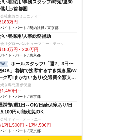
がい者採用/事務スタッフ/時短/週30
間以上/首都圏
式会社東急コミュニティー
183万円
バイト・パート / 契約社員 / 東京都
がい者採用/人事総務補助
式会社グローバルヒューマニー・テック
180万円～200万円
バイト・パート / 東京都
ホールスタッフ/「週2、3日〜
EW
務OK」着物で接客するすき焼き屋/W
ーク可!まかないあり/交通費全額支
/東京都/中央区
焼き専門店 伊勢重
1,450円～
バイト・パート / 東京都
通誘導/週1日～OK/日給保障あり/日
15,100円可能/短期OK
式会社ティー・オー・エー
1万1,500円～1万4,500円
バイト・パート / 東京都