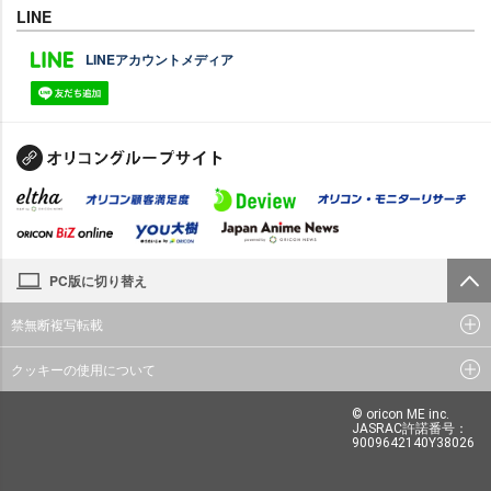
LINE
LINEアカウントメディア
PC版に切り替え
禁無断複写転載
クッキーの使用について
© oricon ME inc.
JASRAC許諾番号：
9009642140Y38026