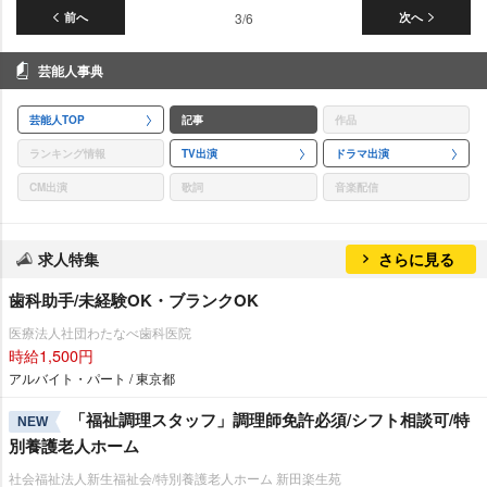
前へ
3/6
次へ
芸能人事典
芸能人TOP
記事
作品
ランキング情報
TV出演
ドラマ出演
CM出演
歌詞
音楽配信
求人特集
さらに見る
歯科助手/未経験OK・ブランクOK
医療法人社団わたなべ歯科医院
時給1,500円
アルバイト・パート / 東京都
「福祉調理スタッフ」調理師免許必須/シフト相談可/特
NEW
別養護老人ホーム
社会福祉法人新生福祉会/特別養護老人ホーム 新田楽生苑