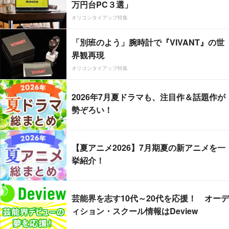
万円台PC３選」
オリコンタイアップ特集
「別班のよう」腕時計で『VIVANT』の世
界観再現
オリコンタイアップ特集
2026年7月夏ドラマも、注目作＆話題作が
勢ぞろい！
【夏アニメ2026】7月期夏の新アニメを一
挙紹介！
芸能界を志す10代～20代を応援！ オーデ
ィション・スクール情報はDeview