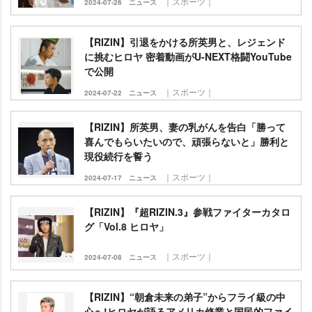
｜スポーツ｜
2024-07-26
ニュース
【RIZIN】引退をかける所英男と、レジェンド
に挑むヒロヤ 密着動画がU-NEXT格闘YouTube
で公開
｜スポーツ｜
2024-07-22
ニュース
【RIZIN】所英男、妻の乳がんを告白「勝って
喜んでもらいたいので、頑張らないと」勝利と
現役続行を誓う
｜スポーツ｜
2024-07-17
ニュース
【RIZIN】『超RIZIN.3』参戦ファイターカタロ
グ「Vol.8 ヒロヤ」
｜スポーツ｜
2024-07-08
ニュース
【RIZIN】“朝倉未来の弟子”からフライ級の中
心へ!ヒロヤが語るアメリカ修業と国民的ファイ