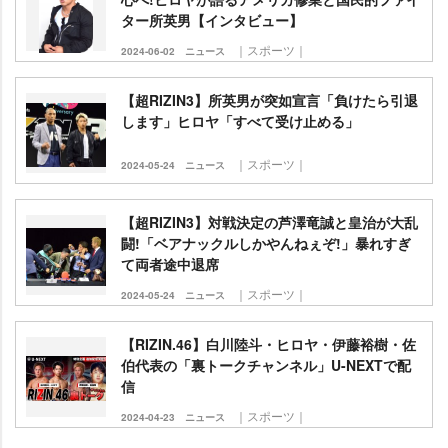
ター所英男【インタビュー】
｜スポーツ｜
2024-06-02
ニュース
【超RIZIN3】所英男が突如宣言「負けたら引退
します」ヒロヤ「すべて受け止める」
｜スポーツ｜
2024-05-24
ニュース
【超RIZIN3】対戦決定の芦澤竜誠と皇治が大乱
闘!「ベアナックルしかやんねぇぞ!」暴れすぎ
て両者途中退席
｜スポーツ｜
2024-05-24
ニュース
【RIZIN.46】白川陸斗・ヒロヤ・伊藤裕樹・佐
伯代表の「裏トークチャンネル」U-NEXTで配
信
｜スポーツ｜
2024-04-23
ニュース