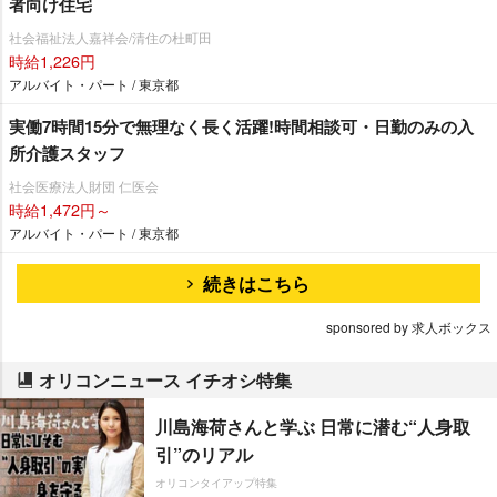
者向け住宅
社会福祉法人嘉祥会/清住の杜町田
時給1,226円
アルバイト・パート / 東京都
実働7時間15分で無理なく長く活躍!時間相談可・日勤のみの入
所介護スタッフ
社会医療法人財団 仁医会
時給1,472円～
アルバイト・パート / 東京都
続きはこちら
sponsored by 求人ボックス
オリコンニュース イチオシ特集
川島海荷さんと学ぶ 日常に潜む“人身取
引”のリアル
オリコンタイアップ特集