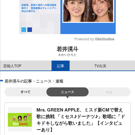
Powered by 
GliaStudios
若井滉斗
M
わかいひろと
u
t
芸能人TOP
記事
TV出演
e
若井滉斗の記事・ニュース・速報
すべて
ニュース
特集
Mrs. GREEN APPLE、ミスド新CMで替え
歌に挑戦 「ミセス♪ドーナツ♪」歌唱に「ド
キドキしながら歌いました」【インタビュ
ーあり】