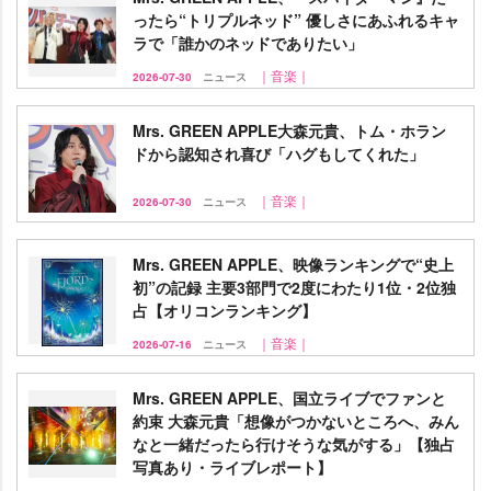
ったら“トリプルネッド” 優しさにあふれるキャ
ラで「誰かのネッドでありたい」
｜音楽｜
2026-07-30
ニュース
Mrs. GREEN APPLE大森元貴、トム・ホラン
ドから認知され喜び「ハグもしてくれた」
｜音楽｜
2026-07-30
ニュース
Mrs. GREEN APPLE、映像ランキングで“史上
初”の記録 主要3部門で2度にわたり1位・2位独
占【オリコンランキング】
｜音楽｜
2026-07-16
ニュース
Mrs. GREEN APPLE、国立ライブでファンと
約束 大森元貴「想像がつかないところへ、みん
なと一緒だったら行けそうな気がする」【独占
写真あり・ライブレポート】