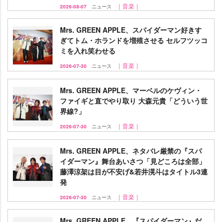
｜音楽｜
2026-08-07
ニュース
Mrs. GREEN APPLE、スパイダーマン好きす
ぎてトム・ホランドを増殖させる セルフツッコ
ミを入れ笑わせる
｜音楽｜
2026-07-30
ニュース
Mrs. GREEN APPLE、マーベルのケヴィン・
ファイギと直でやり取り 大森元貴「どういう世
界線?」
｜音楽｜
2026-07-30
ニュース
Mrs. GREEN APPLE、ネタバレ厳禁の『スパ
イダーマン』舞台あいさつ「見どころは全部」
藤澤涼架は目が不安げ&若井滉斗はタイトル3連
発
｜音楽｜
2026-07-30
ニュース
Mrs. GREEN APPLE、『スパイダーマン』だ