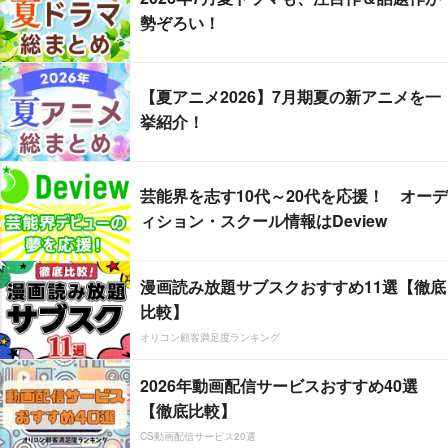
勢ぞろい！
【夏アニメ2026】7月期夏の新アニメを一
挙紹介！
芸能界を志す10代～20代を応援！ オーデ
ィション・スクール情報はDeview
漫画読み放題サブスクおすすめ11選【徹底
比較】
オリコン顧客満足度ランキング
2026年動画配信サービスおすすめ40選
【徹底比較】
CS動画配信サービス20選