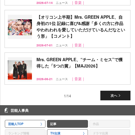
｜音楽｜
2026-07-14
ニュース
【オリコン上半期】Mrs. GREEN APPLE、自
身初の1位 記録に喜び&感謝「多くの方に作品
われわれを愛していただけているんだなとい
う形」【コメント】
｜音楽｜
2026-07-01
ニュース
Mrs. GREEN APPLE、“チーム・ミセス”で獲
得した「5つの賞」【MAJ2026】
｜音楽｜
2026-06-21
ニュース
1/14
次へ
芸能人事典
芸能人TOP
記事
作品
ランキング情報
TV出演
ドラマ出演