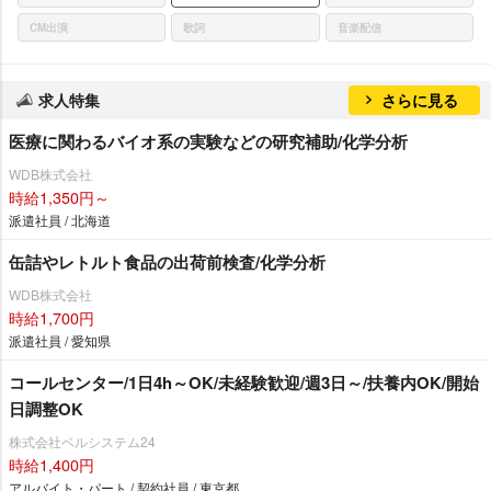
CM出演
歌詞
音楽配信
求人特集
さらに見る
医療に関わるバイオ系の実験などの研究補助/化学分析
WDB株式会社
時給1,350円～
派遣社員 / 北海道
缶詰やレトルト食品の出荷前検査/化学分析
WDB株式会社
時給1,700円
派遣社員 / 愛知県
コールセンター/1日4h～OK/未経験歓迎/週3日～/扶養内OK/開始
日調整OK
株式会社ベルシステム24
時給1,400円
アルバイト・パート / 契約社員 / 東京都