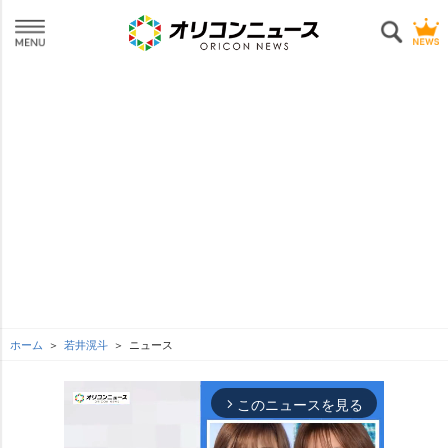
ホーム
若井滉斗
ニュース
このニュースを見る
arrow_forward_ios