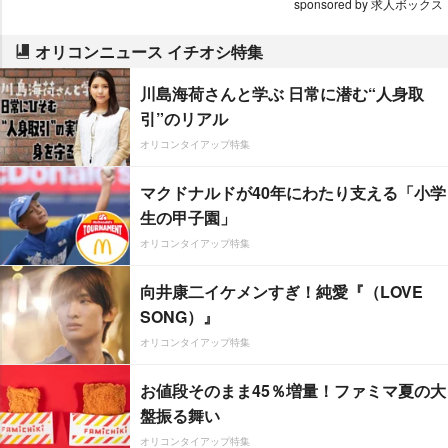
sponsored by 求人ボックス
オリコンニュース イチオシ特集
川島海荷さんと学ぶ 日常に潜む“人身取
引”のリアル
オリコンタイアップ特集
マクドナルドが40年にわたり支える「小学
生の甲子園」
オリコンタイアップ特集
向井康二イケメンすぎ！純愛『（LOVE
SONG）』
オリコンタイアップ特集
お値段そのまま45％増量！ファミマ夏の大
盤振る舞い
オリコンタイアップ特集