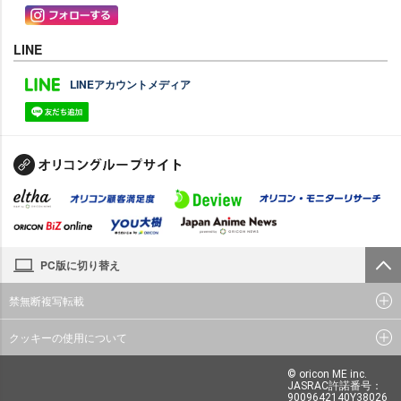
LINE
LINEアカウントメディア
PC版に切り替え
禁無断複写転載
クッキーの使用について
© oricon ME inc.
JASRAC許諾番号：
9009642140Y38026