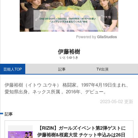
Powered by 
GliaStudios
M
伊藤裕樹
u
いとうゆうき
t
e
芸能人TOP
記事
TV出演
伊藤裕樹（イトウ ユウキ） 格闘家。1997年4月19日生まれ、
愛知県出身。ネックス所属 。2016年、デビュー。
2023-05-02 更新
記事
【RIZIN】ガールズイベント第2弾ゲストに
伊藤裕樹&桜庭大世 チケット申込みは26日