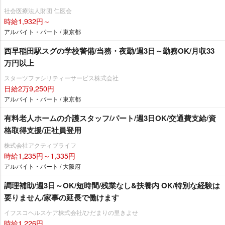
社会医療法人財団 仁医会
時給1,932円～
アルバイト・パート / 東京都
西早稲田駅スグの学校警備/当務・夜勤/週3日～勤務OK/月収33
万円以上
スターツファシリティーサービス株式会社
日給2万9,250円
アルバイト・パート / 東京都
有料老人ホームの介護スタッフ/パート/週3日OK/交通費支給/資
格取得支援/正社員登用
株式会社アクティブライフ
時給1,235円～1,335円
アルバイト・パート / 大阪府
調理補助/週3日～OK/短時間/残業なし&扶養内 OK/特別な経験は
要りません/家事の延長で働けます
イフスコヘルスケア株式会社/ひだまりの里きよせ
時給1,226円