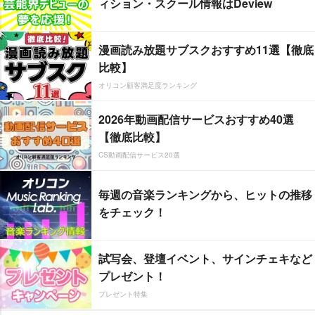
ィション・スクール情報はDeview
漫画読み放題サブスクおすすめ11選【徹底
比較】
オリコン顧客満足度ランキング
2026年動画配信サービスおすすめ40選
【徹底比較】
CS動画配信サービス20選
毎週の音楽ランキングから、ヒットの推移
をチェック！
試写会、登壇イベント、サインチェキなど
プレゼント！
プレゼント特集