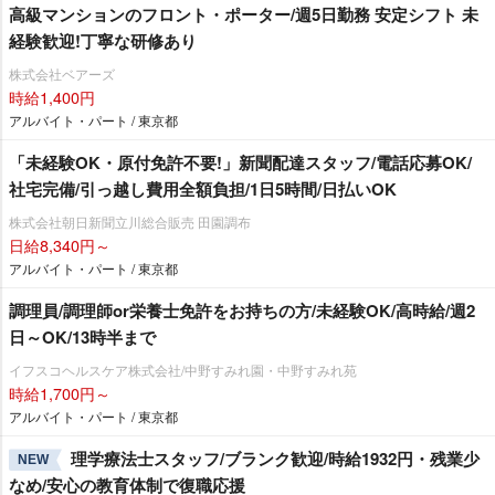
高級マンションのフロント・ポーター/週5日勤務 安定シフト 未
経験歓迎!丁寧な研修あり
株式会社ベアーズ
時給1,400円
アルバイト・パート / 東京都
「未経験OK・原付免許不要!」新聞配達スタッフ/電話応募OK/
社宅完備/引っ越し費用全額負担/1日5時間/日払いOK
株式会社朝日新聞立川総合販売 田園調布
日給8,340円～
アルバイト・パート / 東京都
調理員/調理師or栄養士免許をお持ちの方/未経験OK/高時給/週2
日～OK/13時半まで
イフスコヘルスケア株式会社/中野すみれ園・中野すみれ苑
時給1,700円～
アルバイト・パート / 東京都
理学療法士スタッフ/ブランク歓迎/時給1932円・残業少
NEW
なめ/安心の教育体制で復職応援