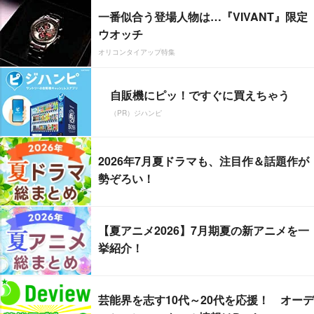
一番似合う登場人物は…『VIVANT』限定
ウオッチ
オリコンタイアップ特集
自販機にピッ！ですぐに買えちゃう
（PR）ジハンピ
2026年7月夏ドラマも、注目作＆話題作が
勢ぞろい！
【夏アニメ2026】7月期夏の新アニメを一
挙紹介！
芸能界を志す10代～20代を応援！ オーデ