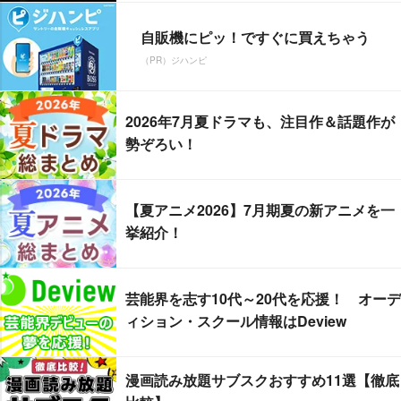
自販機にピッ！ですぐに買えちゃう
（PR）ジハンピ
2026年7月夏ドラマも、注目作＆話題作が
勢ぞろい！
【夏アニメ2026】7月期夏の新アニメを一
挙紹介！
芸能界を志す10代～20代を応援！ オーデ
ィション・スクール情報はDeview
漫画読み放題サブスクおすすめ11選【徹底