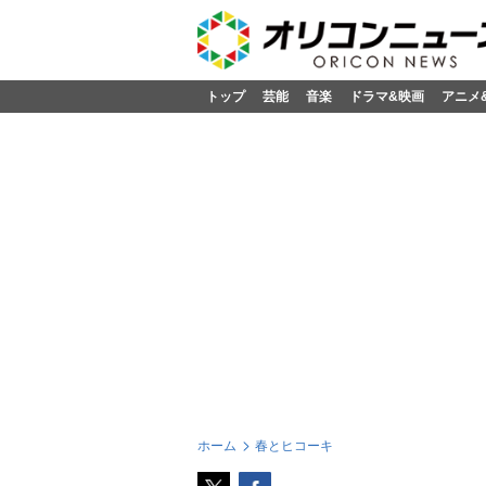
トップ
芸能
音楽
ドラマ&映画
アニメ
ホーム
春とヒコーキ