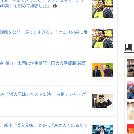
を報告「卒業できました」 ファンは嘆く「アイ
e
の卒業』を初めて経験した」
似顔絵を公開「羨ましすぎる」「きこりの泉に落
身 相方・土岡は学生落語全国大会準優勝 関西
き『潜入兄妹』ゲスト出演 「占拠」シリーズ
ぃ、新作『潜入兄妹』出演へ「あの人も出るかも