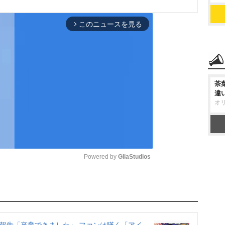
このニュースを見る
arrow_forward_ios
茶
違
オ
Powered by 
GliaStudios
M
u
t