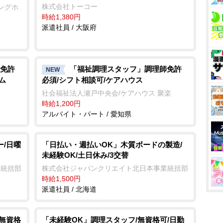
株式会社トーコー
シングホ
時給1,380円
派遣社員 / 大阪府
免許
「福祉調理スタッフ」調理師免許
NEW
ム
必須/シフト相談可/ケアハウス
社会福祉法人瀬戸中央会/ケアハウス 聚楽
時給1,200円
アルバイト・パート / 愛知県
ー/日曜
「日払い・週払いOK」木質ボードの製造/
未経験OK/土日休み/3交替
業統括部
株式会社ジャパンクリエイト北日本事業統括部
時給1,500円
派遣社員 / 北海道
/無資格
「未経験OK」調理スタッフ/無資格可/日勤