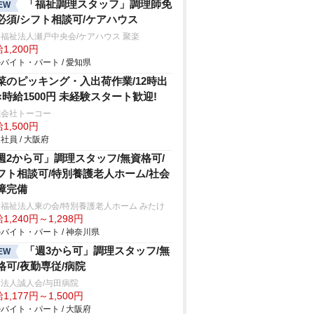
「福祉調理スタッフ」調理師免
EW
必須/シフト相談可/ケアハウス
福祉法人瀬戸中央会/ケアハウス 聚楽
1,200円
バイト・パート / 愛知県
菜のピッキング・入出荷作業/12時出
×時給1500円 未経験スタート歓迎!
式会社トーコー
1,500円
社員 / 大阪府
週2から可」調理スタッフ/無資格可/
フト相談可/特別養護老人ホーム/社会
障完備
福祉法人東の会/特別養護老人ホーム みたけ
1,240円～1,298円
バイト・パート / 神奈川県
「週3から可」調理スタッフ/無
EW
格可/夜勤専従/病院
法人誠人会/与田病院
1,177円～1,500円
バイト・パート / 大阪府