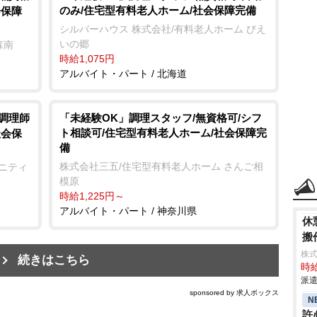
のみ/住宅型有料老人ホーム/社会保障完備
会保障
シルバーハウス 株式会社/有料老人ホーム びえ
いの郷
森南
時給1,075円
アルバイト・パート / 北海道
/調理師
「未経験OK」調理スタッフ/無資格可/シフ
ト相談可/住宅型有料老人ホーム/社会保障完
社会保
備
株式会社三五/住宅型有料老人ホーム さんご相
ュニティ
模原
時給1,225円～
アルバイト・パート / 神奈川県
休
搬
株
続きはこちら
時給
派遣
sponsored by 求人ボックス
N
許