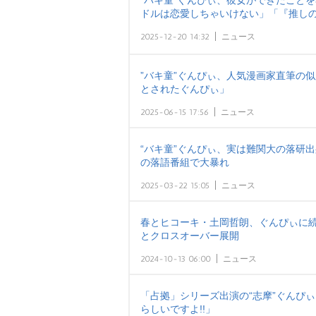
“バキ童”ぐんぴぃ、彼女ができたこと
ドルは恋愛しちゃいけない」「『推し
2025-12-20 14:32
ニュース
”バキ童”ぐんぴぃ、人気漫画家直筆の
とされたぐんぴぃ」
2025-06-15 17:56
ニュース
“バキ童”ぐんぴぃ、実は難関大の落研出
の落語番組で大暴れ
2025-03-22 15:05
ニュース
春とヒコーキ・土岡哲朗、ぐんぴぃに続
とクロスオーバー展開
2024-10-13 06:00
ニュース
「占拠」シリーズ出演の“志摩”ぐんぴ
らしいですよ!!」