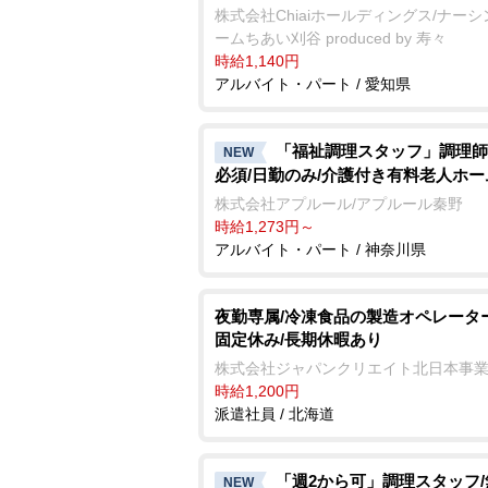
株式会社Chiaiホールディングス/ナー
ームちあい刈谷 produced by 寿々
時給1,140円
アルバイト・パート / 愛知県
「福祉調理スタッフ」調理師
NEW
必須/日勤のみ/介護付き有料老人ホー
株式会社アプルール/アプルール秦野
時給1,273円～
アルバイト・パート / 神奈川県
夜勤専属/冷凍食品の製造オペレータ
固定休み/長期休暇あり
株式会社ジャパンクリエイト北日本事
時給1,200円
派遣社員 / 北海道
「週2から可」調理スタッフ
NEW