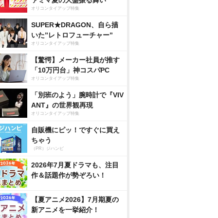
ァミマ夏の大盤振る舞い
オリコンタイアップ特集
SUPER★DRAGON、自ら描
いた”レトロフューチャー”
オリコンタイアップ特集
【驚愕】メーカー社員が推す
「10万円台」神コスパPC
オリコンタイアップ特集
「別班のよう」腕時計で『VIV
ANT』の世界観再現
オリコンタイアップ特集
自販機にピッ！ですぐに買え
ちゃう
（PR）ジハンピ
2026年7月夏ドラマも、注目
作＆話題作が勢ぞろい！
【夏アニメ2026】7月期夏の
新アニメを一挙紹介！