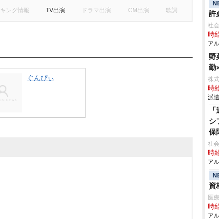
N
キング情報
TV出演
ドラマ出演
CM出演
歌詞
許
社会
時給
アル
野
勤
ぐんぴぃ
株
時給
派遣
「
シ
保
社会
時給
アル
N
資
医療
時給
アル