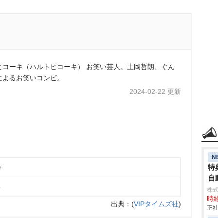
ヒコーキ（ハルトヒコーキ） お笑い芸人。土岡哲朗、ぐん
によるお笑いコンビ。
2024-02-22 更新
N
特
キ
自動
ト
株
時給
出典：
(
VIPタイムズ社
)
正社