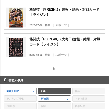
格闘技『超RIZIN.2』速報・結果・対戦カード
【ライジン】
｜スポーツ｜
2023-07-06
特集
格闘技『RIZIN.40』(大晦日)速報・結果・対戦
カード【ライジン】
｜スポーツ｜
2022-12-02
特集
1/1
芸能人事典
芸能人TOP
記事
作品
ランキング情報
TV出演
ドラマ出演
CM出演
歌詞
音楽配信