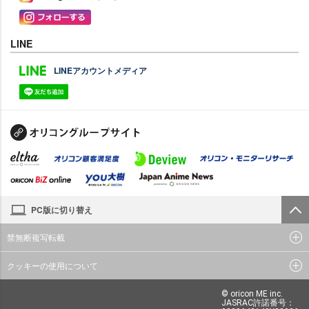
LINE
LINEアカウントメディア
PC版に切り替え
禁無断複写転載
クッキーの使用について
© oricon ME inc.
JASRAC許諾番号：