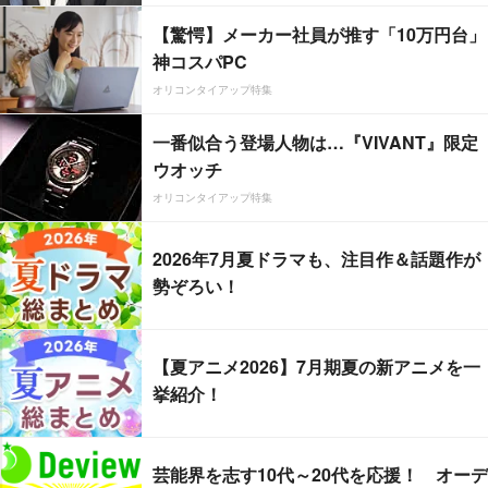
【驚愕】メーカー社員が推す「10万円台」
神コスパPC
オリコンタイアップ特集
一番似合う登場人物は…『VIVANT』限定
ウオッチ
オリコンタイアップ特集
2026年7月夏ドラマも、注目作＆話題作が
勢ぞろい！
【夏アニメ2026】7月期夏の新アニメを一
挙紹介！
芸能界を志す10代～20代を応援！ オーデ