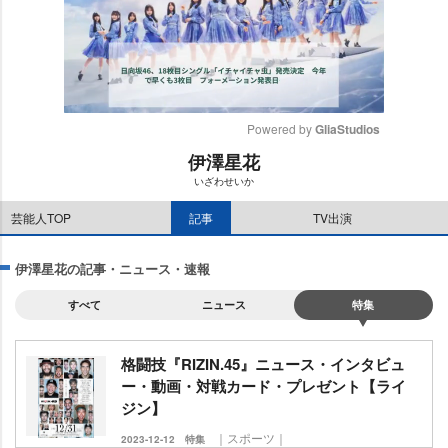
Powered by 
GliaStudios
伊澤星花
M
いざわせいか
u
t
芸能人TOP
記事
TV出演
e
伊澤星花の記事・ニュース・速報
すべて
ニュース
特集
格闘技『RIZIN.45』ニュース・インタビュ
ー・動画・対戦カード・プレゼント【ライ
ジン】
｜スポーツ｜
2023-12-12
特集