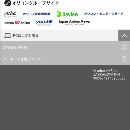
PC版に切り替え
禁無断複写転載
クッキーの使用について
© oricon ME inc.
JASRAC許諾番号：
9009642140Y38026