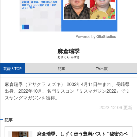
Powered by 
GliaStudios
M
麻倉瑞季
u
あさくら みずき
t
e
芸能人TOP
記事
TV出演
麻倉瑞季（アサクラ ミズキ） 2002年4月11日生まれ、長崎県
出身。2022年10月、名門ミスコン『ミスマガジン2022』でミ
スヤングマガジンを獲得。
2022-12-06 更新
記事
麻倉瑞季、しずく伝う豊満バスト “秘密のベ