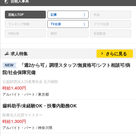
芸能人事典
芸能人TOP
記事
作品
ランキング情報
TV出演
ドラマ出演
CM出演
歌詞
音楽配信
求人特集
さらに見る
「週2から可」調理スタッフ/無資格可/シフト相談可/病
NEW
院/社会保障完備
公益財団法人日産厚生会 玉川病院
時給1,400円
アルバイト・パート / 東京都
歯科助手/未経験OK・扶養内勤務OK
医療法人社団マイスター
時給1,300円
アルバイト・パート / 神奈川県