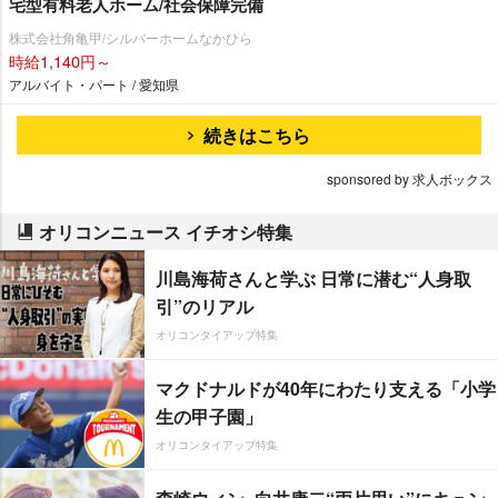
宅型有料老人ホーム/社会保障完備
株式会社角亀甲/シルバーホームなかひら
時給1,140円～
アルバイト・パート / 愛知県
続きはこちら
sponsored by 求人ボックス
オリコンニュース イチオシ特集
川島海荷さんと学ぶ 日常に潜む“人身取
引”のリアル
オリコンタイアップ特集
マクドナルドが40年にわたり支える「小学
生の甲子園」
オリコンタイアップ特集