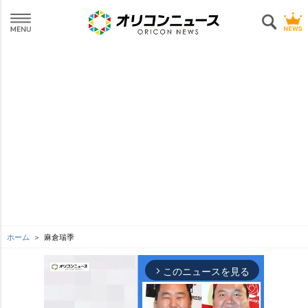
ホーム
麻倉瑞季
このニュースを見る
arrow_forward_ios