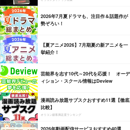
2026年7月夏ドラマも、注目作＆話題作が
勢ぞろい！
【夏アニメ2026】7月期夏の新アニメを一
挙紹介！
芸能界を志す10代～20代を応援！ オーデ
ィション・スクール情報はDeview
漫画読み放題サブスクおすすめ11選【徹底
比較】
オリコン顧客満足度ランキング
2026年動画配信サービスおすすめ40選