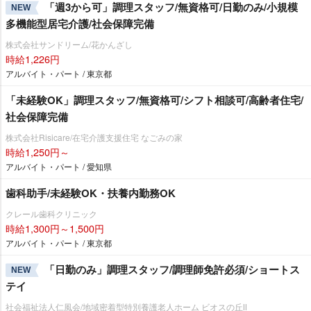
「週3から可」調理スタッフ/無資格可/日勤のみ/小規模
NEW
多機能型居宅介護/社会保障完備
株式会社サンドリーム/花かんざし
時給1,226円
アルバイト・パート / 東京都
「未経験OK」調理スタッフ/無資格可/シフト相談可/高齢者住宅/
社会保障完備
株式会社Risicare/在宅介護支援住宅 なごみの家
時給1,250円～
アルバイト・パート / 愛知県
歯科助手/未経験OK・扶養内勤務OK
クレール歯科クリニック
時給1,300円～1,500円
アルバイト・パート / 東京都
「日勤のみ」調理スタッフ/調理師免許必須/ショートス
NEW
テイ
社会福祉法人仁風会/地域密着型特別養護老人ホーム ビオスの丘Ⅱ