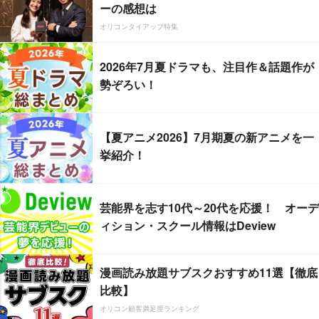
ーの感想は
オリコンタイアップ特集
2026年7月夏ドラマも、注目作＆話題作が
勢ぞろい！
【夏アニメ2026】7月期夏の新アニメを一
挙紹介！
芸能界を志す10代～20代を応援！ オーデ
ィション・スクール情報はDeview
漫画読み放題サブスクおすすめ11選【徹底
比較】
オリコン顧客満足度ランキング