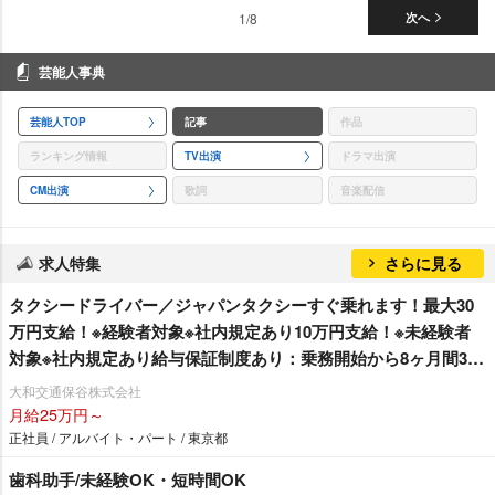
1/8
次へ
芸能人事典
芸能人TOP
記事
作品
ランキング情報
TV出演
ドラマ出演
CM出演
歌詞
音楽配信
求人特集
さらに見る
タクシードライバー／ジャパンタクシーすぐ乗れます！最大30
万円支給！※経験者対象※社内規定あり10万円支給！※未経験者
対象※社内規定あり給与保証制度あり：乗務開始から8ヶ月間30
万円その後4ヶ月間25万円の1年間の給与保証を支給！※未経験者
大和交通保谷株式会社
対象単身社宅完備！家賃35,000円（入居から12ヵ月間）退職金
月給25万円～
制度あり！女性乗務員大募集しております。女性特集記事 → 会
正社員 / アルバイト・パート / 東京都
社の特徴をチェック
歯科助手/未経験OK・短時間OK