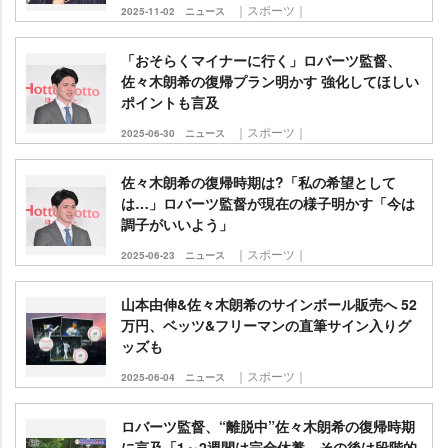
｜スポーツ｜
2025-11-02
ニュース
「おそらくマイナーに行く」ロバーツ監督、
佐々木朗希の復帰プラン明かす 強化してほしい
ポイントも言及
｜スポーツ｜
2025-06-30
ニュース
佐々木朗希の復帰時期は?「私の希望として
は…」ロバーツ監督が現在の様子明かす「今は
調子がいいよう」
｜スポーツ｜
2025-06-23
ニュース
山本由伸&佐々木朗希のサインボール販売へ 52
万円、ベッツ&フリーマンの直筆サイン入りグ
ッズも
｜スポーツ｜
2025-06-04
ニュース
ロバーツ監督、“離脱中”佐々木朗希の復帰時期
に言及「1～2週間は完全休養。その後は段階的