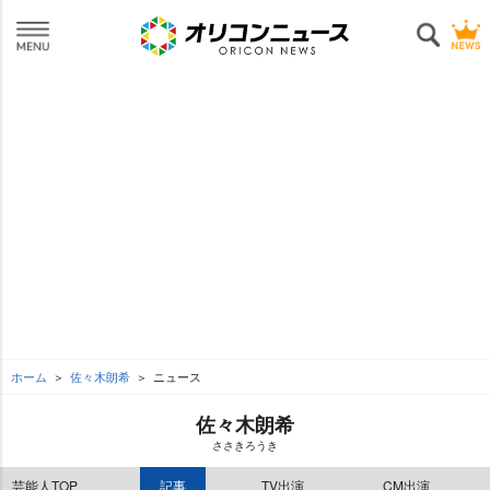
ホーム
佐々木朗希
ニュース
佐々木朗希
ささきろうき
芸能人TOP
記事
TV出演
CM出演