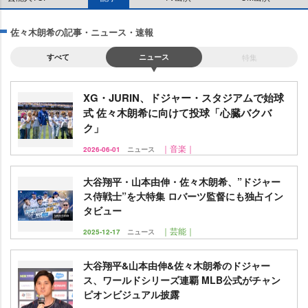
佐々木朗希の記事・ニュース・速報
すべて
ニュース
特集
XG・JURIN、ドジャー・スタジアムで始球
式 佐々木朗希に向けて投球「心臓バクバ
ク」
｜音楽｜
2026-06-01
ニュース
大谷翔平・山本由伸・佐々木朗希、”ドジャー
ス侍戦士”を大特集 ロバーツ監督にも独占イン
タビュー
｜芸能｜
2025-12-17
ニュース
大谷翔平&山本由伸&佐々木朗希のドジャー
ス、ワールドシリーズ連覇 MLB公式がチャン
ピオンビジュアル披露