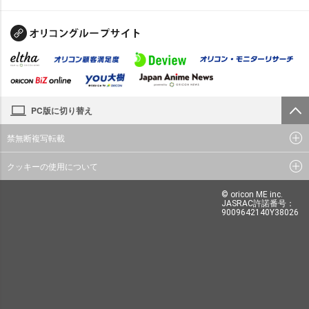
PC版に切り替え
禁無断複写転載
クッキーの使用について
© oricon ME inc.
JASRAC許諾番号：
9009642140Y38026