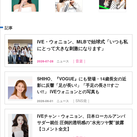
記事
IVE・ウォニョン、MLBで始球式「いつも私
にとって大きな刺激になります」
｜音楽｜
2026-07-28
ニュース
SHIHO、『VOGUE』にも登場・14歳長女の近
影に反響「足が長い!」「手足の長さ!!すご
い!!」 IVEウォニョンとの写真も
｜SNS発｜
2026-06-01
ニュース
IVEチャン・ウォニョン、日本ローカルアンバ
サダー就任 圧倒的透明感の“水光ツヤ髪”披露
【コメント全文】