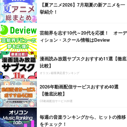
【夏アニメ2026】7月期夏の新アニメを一
挙紹介！
芸能界を志す10代～20代を応援！ オーデ
ィション・スクール情報はDeview
漫画読み放題サブスクおすすめ11選【徹底
比較】
オリコン顧客満足度ランキング
2026年動画配信サービスおすすめ40選
【徹底比較】
CS動画配信サービス20選
毎週の音楽ランキングから、ヒットの推移
をチェック！