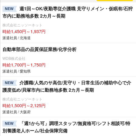
週1回～OK/夜勤専従介護職 見守りメイン・仮眠有/石狩
NEW
市内に勤務地多数 2カ月～長期
株式会社ニッソーネット
時給1,450円～1,937円
派遣社員 / 北海道
自動車部品の品質保証業務/化学分析
WDB株式会社
時給1,700円～1,750円
派遣社員 / 愛知県
介護職/人気のサ高住/見守り・日常生活の補助中心で介
NEW
護度低め/貝塚市内に勤務地多数 2カ月～長期
株式会社ニッソーネット
時給1,500円～2,125円
派遣社員 / 大阪府
「週1から可」調理スタッフ/無資格可/シフト相談可/特
NEW
別養護老人ホーム/社会保障完備