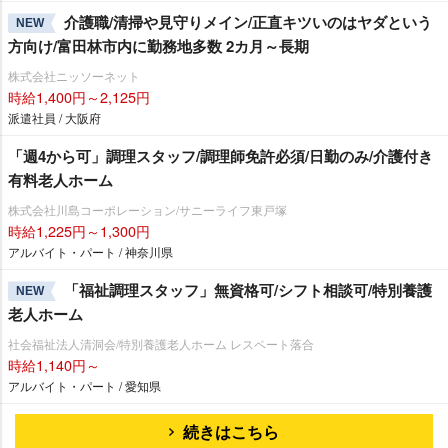
介護職/清掃や見守りメイン/正直キツいのはヤダという
NEW
方向け/富田林市内に勤務地多数 2カ月～長期
株式会社ニッソーネット
時給1,400円～2,125円
派遣社員 / 大阪府
「週4から可」調理スタッフ/調理師免許必須/日勤のみ/介護付き
有料老人ホーム
株式会社川島コーポレーション/サニーライフ東戸塚
時給1,225円～1,300円
アルバイト・パート / 神奈川県
「福祉調理スタッフ」無資格可/シフト相談可/特別養護
NEW
老人ホーム
社会福祉法人清洞会/特別養護老人ホーム レスペート落合
時給1,140円～
アルバイト・パート / 愛知県
続きはこちら