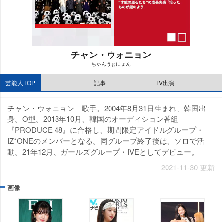
チャン・ウォニョン
ちゃんうぉにょん
M
芸能人TOP
記事
TV出演
u
t
e
チャン・ウォニョン 歌手。2004年8月31日生まれ、韓国出
身。O型。2018年10月、韓国のオーディション番組
『PRODUCE 48』に合格し、期間限定アイドルグループ・
IZ*ONEのメンバーとなる。同グループ終了後は、ソロで活
動。21年12月、ガールズグループ・IVEとしてデビュー。
2021-11-30 更新
画像