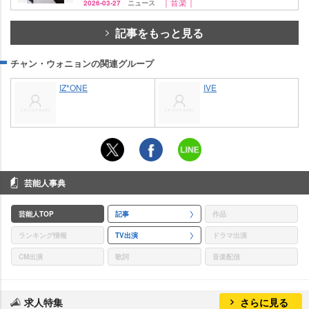
｜音楽｜
2026-03-27
ニュース
記事をもっと見る
チャン・ウォニョンの関連グループ
IZ*ONE
IVE
芸能人事典
芸能人TOP
記事
作品
ランキング情報
TV出演
ドラマ出演
CM出演
歌詞
音楽配信
求人特集
さらに見る