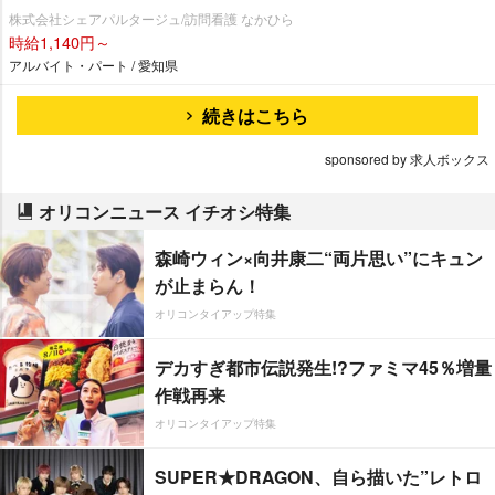
株式会社シェアパルタージュ/訪問看護 なかひら
時給1,140円～
アルバイト・パート / 愛知県
続きはこちら
sponsored by 求人ボックス
オリコンニュース イチオシ特集
森崎ウィン×向井康二“両片思い”にキュン
が止まらん！
オリコンタイアップ特集
デカすぎ都市伝説発生!?ファミマ45％増量
作戦再来
オリコンタイアップ特集
SUPER★DRAGON、自ら描いた”レトロ