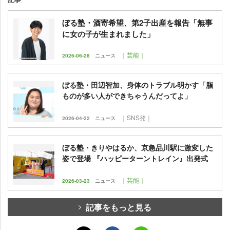
ぼる塾・酒寄希望、第2子出産を報告「無事
に女の子が生まれました」
｜芸能｜
2026-06-28
ニュース
ぼる塾・田辺智加、身体のトラブル明かす「脂
ものが多い人ができちゃうんだってよ」
｜SNS発｜
2026-04-22
ニュース
ぼる塾・きりやはるか、京急品川駅に激変した
姿で登場 『ハッピーターントレイン』出発式
｜芸能｜
2026-03-23
ニュース
記事をもっと見る