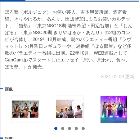
ぼる塾（ボルジュク） お笑い芸人。吉本興業所属。酒寄希
望、きりやはるか、あんり、田辺智加によるお笑いカルテッ
ト。『猫塾』（東京NSC18期 酒寄希望・田辺智加）と『しん
ぼる』（東京NSC20期 きりやはるか・あんり）の2組のコン
ビが合体し、2019年12月結成。朝のバラエティー番組『ラヴ
ィット!』の月曜日レギュラーや、冠番組『ぼる部屋』など多
数のバラエティー番組に出演。22年10月、WEB連載として
CanCam.jpでスタートしたエッセイ『思い、思われ、食べ、
ぼる塾。』が発売。
2024-01-09 更新
画像
記事