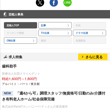
芸能人事典
芸能人TOP
記事
作品
ランキング情報
TV出演
ドラマ出演
CM出演
歌詞
音楽配信
求人特集
さらに見る
歯科助手
医療法人社団スマイルデント
時給1,600円～1,800円
アルバイト・パート / 東京都
「週4から可」調理スタッフ/無資格可/日勤のみ/介護付
NEW
き有料老人ホーム/社会保障完備
株式会社RandTカンパニー/ベティさんの家高蔵寺