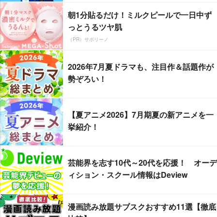
朝1分貼るだけ！ミルクピールで一日中ず
っとうるツヤ肌
（PR）サボリーノ
2026年7月夏ドラマも、注目作＆話題作が
勢ぞろい！
【夏アニメ2026】7月期夏の新アニメを一
挙紹介！
芸能界を志す10代～20代を応援！ オーデ
ィション・スクール情報はDeview
漫画読み放題サブスクおすすめ11選【徹底