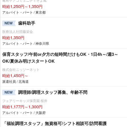
亀有ケアコミュニティそよ風
時給1,250円～1,350円
アルバイト・パート / 東京都
歯科助手
NEW
医療法人社団藤栄会
時給1,350円
アルバイト・パート / 神奈川県
保育スタッフ/午前or夕方の短時間だけもOK・1日4h～/週3～
OK/夏休み明けスタートOK
株式会社ニッソーネット
時給1,450円～
派遣社員 / 北海道
調理師/調理スタッフ募集、年齢不問
NEW
フェアリーキッズ保育園 桜井
時給1,177円～1,300円
アルバイト・パート / 大阪府
「福祉調理スタッフ」無資格可/シフト相談可/訪問看護