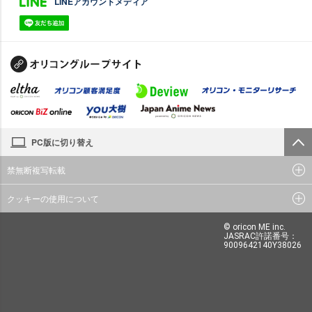
LINEアカウントメディア
PC版に切り替え
禁無断複写転載
クッキーの使用について
© oricon ME inc.
JASRAC許諾番号：
9009642140Y38026