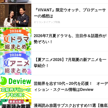
『VIVANT』限定ウオッチ、プロデューサ
ーの感想は
オリコンタイアップ特集
2026年7月夏ドラマも、注目作＆話題作が
勢ぞろい！
【夏アニメ2026】7月期夏の新アニメを一
挙紹介！
芸能界を志す10代～20代を応援！ オーデ
ィション・スクール情報はDeview
漫画読み放題サブスクおすすめ11選【徹底