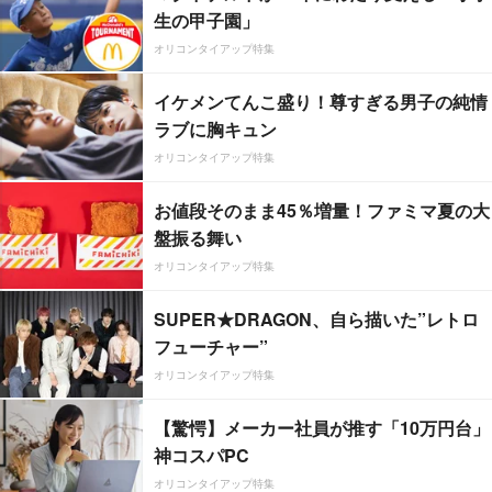
生の甲子園」
オリコンタイアップ特集
イケメンてんこ盛り！尊すぎる男子の純情
ラブに胸キュン
オリコンタイアップ特集
お値段そのまま45％増量！ファミマ夏の大
盤振る舞い
オリコンタイアップ特集
SUPER★DRAGON、自ら描いた”レトロ
フューチャー”
オリコンタイアップ特集
【驚愕】メーカー社員が推す「10万円台」
神コスパPC
オリコンタイアップ特集