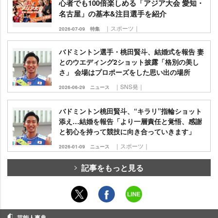
心者でも100倍楽しめる「アジア大会 愛知・
名古屋」の基本&注目選手を紹介
｜スポーツ｜
2026-07-09
特集
バドミントン選手・桃田賢斗、結婚式を報告 妻
とのウエディング2ショット披露「格別の美し
さ」 会場はプロポーズをした思い出の場所
｜SNS発｜
2026-06-29
ニュース
バドミントン桃田賢斗、“キラリ”指輪ショット
添え…結婚を報告「より一層責任と覚悟、感謝
と初心を持って競技に向き合っていきます」
｜スポーツ｜
2026-01-09
ニュース
記事をもっと見る
芸能人事典