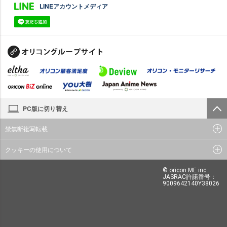
LINEアカウントメディア
PC版に切り替え
禁無断複写転載
クッキーの使用について
© oricon ME inc.
JASRAC許諾番号：
9009642140Y38026