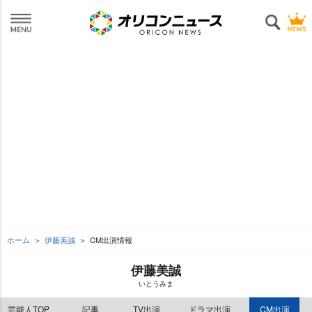
ホーム
伊藤美誠
CM出演情報
伊藤美誠
いとうみま
芸能人TOP
記事
TV出演
ドラマ出演
CM出演