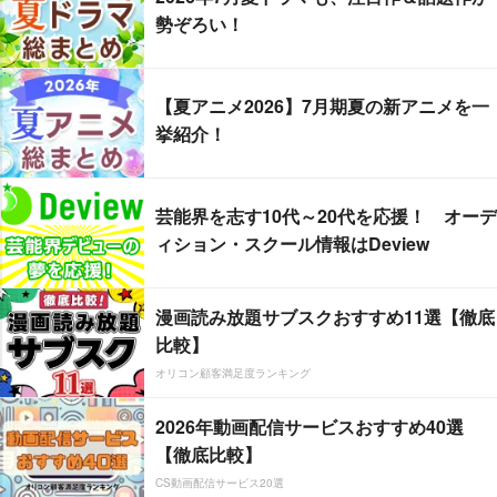
勢ぞろい！
【夏アニメ2026】7月期夏の新アニメを一
挙紹介！
芸能界を志す10代～20代を応援！ オーデ
ィション・スクール情報はDeview
漫画読み放題サブスクおすすめ11選【徹底
比較】
オリコン顧客満足度ランキング
2026年動画配信サービスおすすめ40選
【徹底比較】
CS動画配信サービス20選