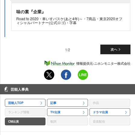
味の素『企業』
Road to 2020・車いすバスケ(あと4年)～・7商品・東京2020オフ
ィシャルパートナー(公式ロゴ)・字幕
1/2
次へ
情報提供元:ニホンモニター株式会社
芸能人事典
芸能人TOP
記事
作品
ランキング情報
TV出演
ドラマ出演
CM出演
歌詞
音楽配信