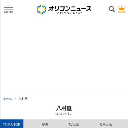
ホーム
八村塁
八村塁
はちむらるい
芸能人TOP
記事
TV出演
CM出演