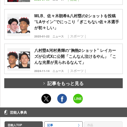
MLB、佐々木朗希&八村塁の2ショットを投稿
“LAサイン”でにっこり「ぎこちない佐々木選手
が初々しい」
｜スポーツ｜
2025-01-22
ニュース
八村塁&河村勇輝の“胸熱2ショット” レイカー
ズが公式Xに公開「こんなん泣けるやん」「こ
んな光景が見られるなんて」
｜スポーツ｜
2024-11-14
ニュース
記事をもっと見る
芸能人事典
芸能人TOP
記事
作品