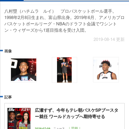
八村塁（ハチムラ ルイ） プロバスケットボール選手。
1998年2月8日生まれ、富山県出身。2019年6月、アメリカプロ
バスケットボールリーグ・NBAのドラフト会議でワシント
ン・ウィザーズから1巡目指名を受け入団。
2019-08-14 更新
画像
記事
広瀬すず、今年もテレ朝バスケSPブースタ
ー就任 ワールドカップへ期待寄せる
｜芸能｜
2026-07-09
ニュース