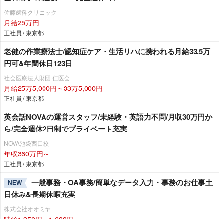
佐藤歯科クリニック
月給25万円
正社員 / 東京都
老健の作業療法士/認知症ケア・生活リハに携われる月給33.5万
円可&年間休日123日
社会医療法人財団 仁医会
月給25万5,000円～33万5,000円
正社員 / 東京都
英会話NOVAの運営スタッフ/未経験・英語力不問/月収30万円か
ら/完全週休2日制でプライベート充実
NOVA池袋西口校
年収360万円～
正社員 / 東京都
一般事務・OA事務/簡単なデータ入力・事務のお仕事土
NEW
日休み&長期休暇充実
株式会社オオミヤ
時給1,350円～1,688円