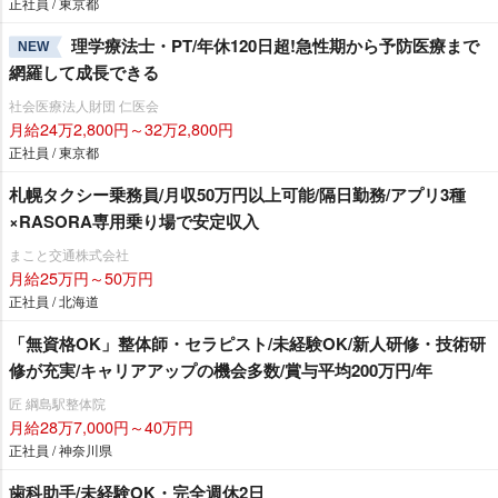
正社員 / 東京都
理学療法士・PT/年休120日超!急性期から予防医療まで
NEW
網羅して成長できる
社会医療法人財団 仁医会
月給24万2,800円～32万2,800円
正社員 / 東京都
札幌タクシー乗務員/月収50万円以上可能/隔日勤務/アプリ3種
×RASORA専用乗り場で安定収入
まこと交通株式会社
月給25万円～50万円
正社員 / 北海道
「無資格OK」整体師・セラピスト/未経験OK/新人研修・技術研
修が充実/キャリアアップの機会多数/賞与平均200万円/年
匠 綱島駅整体院
月給28万7,000円～40万円
正社員 / 神奈川県
歯科助手/未経験OK・完全週休2日