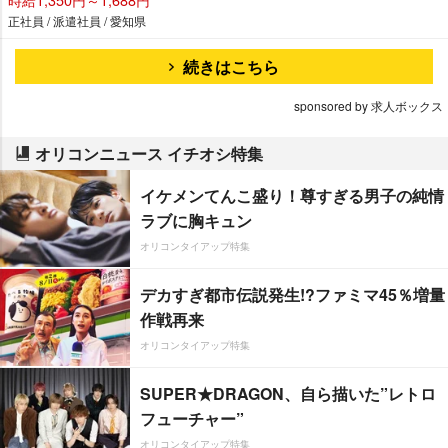
正社員 / 派遣社員 / 愛知県
続きはこちら
sponsored by 求人ボックス
オリコンニュース イチオシ特集
イケメンてんこ盛り！尊すぎる男子の純情
ラブに胸キュン
オリコンタイアップ特集
デカすぎ都市伝説発生!?ファミマ45％増量
作戦再来
オリコンタイアップ特集
SUPER★DRAGON、自ら描いた”レトロ
フューチャー”
オリコンタイアップ特集