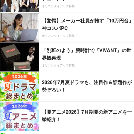
オリコンタイアップ特集
【驚愕】メーカー社員が推す「10万円台」
神コスパPC
オリコンタイアップ特集
「別班のよう」腕時計で『VIVANT』の世
界観再現
オリコンタイアップ特集
2026年7月夏ドラマも、注目作＆話題作が
勢ぞろい！
【夏アニメ2026】7月期夏の新アニメを一
挙紹介！