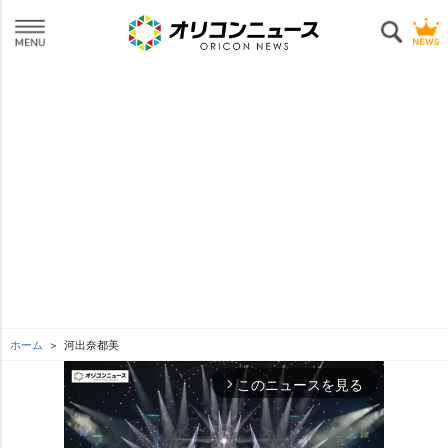
ホーム
河出奈都美
このニュースを見る
arrow_forward_ios