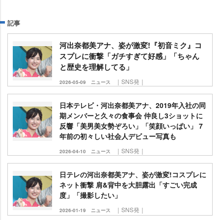
記事
河出奈都美アナ、姿が激変!『初音ミク』コ
スプレに衝撃「ガチすぎて好感」「ちゃん
と歴史を理解してる」
｜SNS発｜
2026-05-09
ニュース
日本テレビ・河出奈都美アナ、2019年入社の同
期メンバーと久々の食事会 仲良し3ショットに
反響「美男美女勢ぞろい」「笑顔いっぱい」 7
年前の初々しい社会人デビュー写真も
｜SNS発｜
2026-04-10
ニュース
日テレの河出奈都美アナ、姿が激変!コスプレに
ネット衝撃 肩&背中を大胆露出「すごい完成
度」「撮影したい」
｜SNS発｜
2026-01-19
ニュース