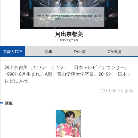
河出奈都美
かわでなつみ
M
芸能人TOP
記事
TV出演
CM出演
u
t
e
河出奈都美（カワデ ナツミ） 日本テレビアナウンサー。
1996年8月生まれ。A型。青山学院大学卒業。2019年、日本テ
レビに入社。
2019-06-25 更新
画像