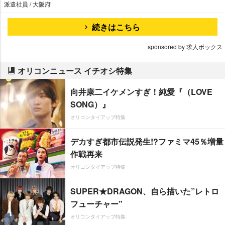
派遣社員 / 大阪府
続きはこちら
sponsored by 求人ボックス
オリコンニュース イチオシ特集
向井康二イケメンすぎ！純愛『（LOVE
SONG）』
オリコンタイアップ特集
デカすぎ都市伝説発生!?ファミマ45％増量
作戦再来
オリコンタイアップ特集
SUPER★DRAGON、自ら描いた”レトロ
フューチャー”
オリコンタイアップ特集