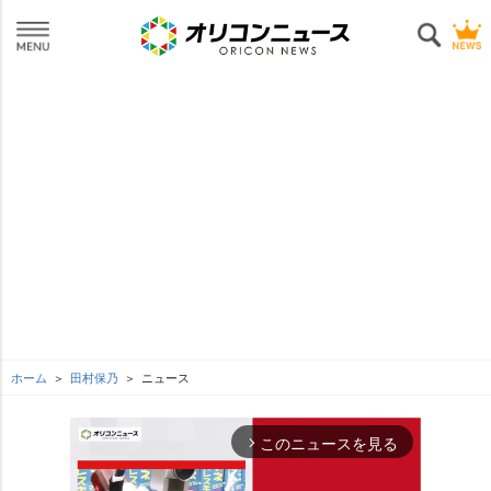
ホーム
田村保乃
ニュース
このニュースを見る
arrow_forward_ios