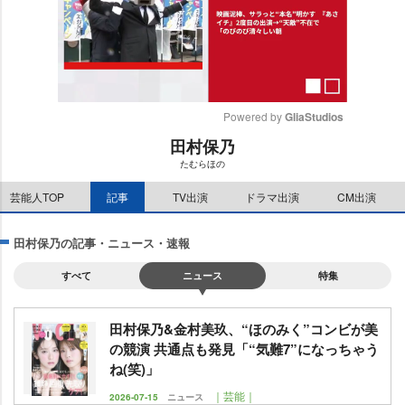
Powered by 
GliaStudios
田村保乃
M
たむらほの
u
t
芸能人TOP
記事
TV出演
ドラマ出演
CM出演
e
田村保乃の記事・ニュース・速報
すべて
ニュース
特集
田村保乃&金村美玖、“ほのみく”コンビが美
の競演 共通点も発見「“気難7”になっちゃう
ね(笑)」
｜芸能｜
2026-07-15
ニュース