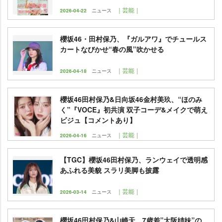
｜芸能｜
2026-04-22
ニュース
櫻坂46・田村保乃、『ガルアワ』でチュールス
カートなびかせ“春の風”吹かせる
｜芸能｜
2026-04-18
ニュース
櫻坂46田村保乃&日向坂46金村美玖、“ほのみ
く”『VOCE』初共演 双子コーデ&メイクで萌え
ビジュ【コメントあり】
｜芸能｜
2026-04-16
ニュース
【TGC】櫻坂46田村保乃、ランウェイで透明感
あふれる美貌 スラリ美脚も披露
｜芸能｜
2026-03-14
ニュース
櫻坂46田村保乃&山崎天、7歳差”大阪姉妹”の