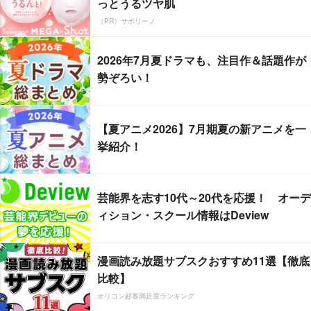
っとうるツヤ肌
（PR）サボリーノ
2026年7月夏ドラマも、注目作＆話題作が
勢ぞろい！
【夏アニメ2026】7月期夏の新アニメを一
挙紹介！
芸能界を志す10代～20代を応援！ オーデ
ィション・スクール情報はDeview
漫画読み放題サブスクおすすめ11選【徹底
比較】
オリコン顧客満足度ランキング