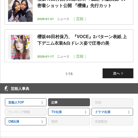
密着ショット公開 『櫻撮』先行カット
｜芸能｜
2026-01-31
ニュース
櫻坂46田村保乃、『VOCE』2パターン表紙 上
下デニム衣装&白ドレス姿で圧巻の美
｜芸能｜
2026-01-17
ニュース
1/16
次へ
芸能人事典
芸能人TOP
記事
作品
ランキング情報
TV出演
ドラマ出演
CM出演
歌詞
音楽配信