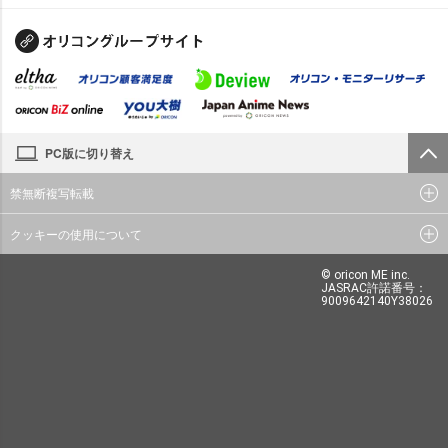
PC版に切り替え
禁無断複写転載
クッキーの使用について
© oricon ME inc.
JASRAC許諾番号：
9009642140Y38026