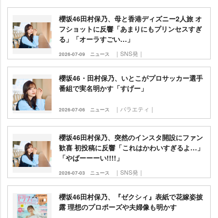
櫻坂46田村保乃、母と香港ディズニー2人旅 オ
フショットに反響「あまりにもプリンセスすぎ
る」「オーラすごい…」
｜SNS発｜
2026-07-09
ニュース
櫻坂46・田村保乃、いとこがプロサッカー選手
番組で実名明かす「すげー」
｜バラエティ｜
2026-07-06
ニュース
櫻坂46田村保乃、突然のインスタ開設にファン
歓喜 初投稿に反響「これはかわいすぎるよ…」
「やばーーーい!!!!」
｜SNS発｜
2026-07-03
ニュース
櫻坂46田村保乃、『ゼクシィ』表紙で花嫁姿披
露 理想のプロポーズや夫婦像も明かす