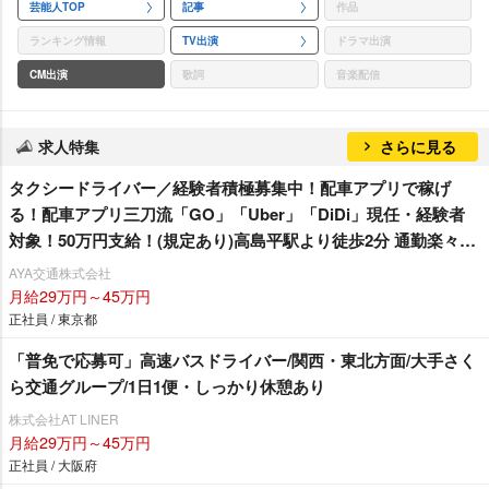
芸能人TOP
記事
作品
ランキング情報
TV出演
ドラマ出演
CM出演
歌詞
音楽配信
求人特集
さらに見る
タクシードライバー／経験者積極募集中！配車アプリで稼げ
る！配車アプリ三刀流「GO」「Uber」「DiDi」現任・経験者
対象！50万円支給！(規定あり)高島平駅より徒歩2分 通勤楽々♪
業界でも希少な出庫前の釣銭救済制度あり(出庫者全員対象)2024
AYA交通株式会社
年10月以降も74歳まで社保加入＆12勤務可能！クレジット決済
月給29万円～45万円
等の乗務員さんの各種手数料負担なし！TiktokでAYA交通の魅
正社員 / 東京都
力を発信中！（@aya.taxi）
「普免で応募可」高速バスドライバー/関西・東北方面/大手さく
ら交通グループ/1日1便・しっかり休憩あり
株式会社AT LINER
月給29万円～45万円
正社員 / 大阪府