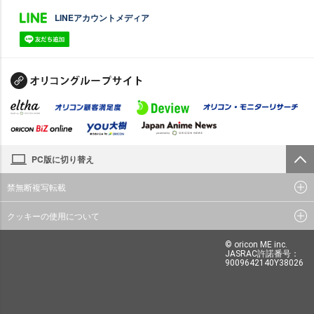
LINEアカウントメディア
PC版に切り替え
禁無断複写転載
クッキーの使用について
© oricon ME inc.
JASRAC許諾番号：
9009642140Y38026