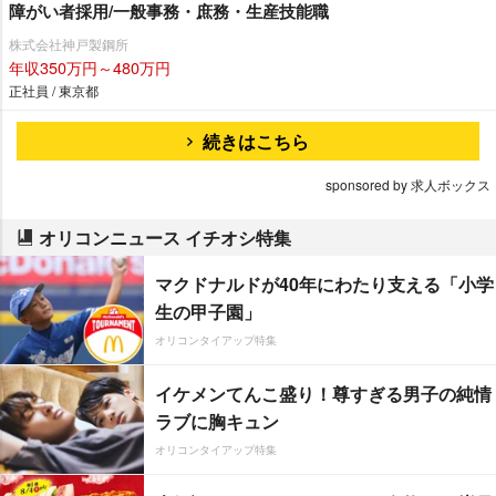
障がい者採用/一般事務・庶務・生産技能職
株式会社神戸製鋼所
年収350万円～480万円
正社員 / 東京都
続きはこちら
sponsored by 求人ボックス
オリコンニュース イチオシ特集
マクドナルドが40年にわたり支える「小学
生の甲子園」
オリコンタイアップ特集
イケメンてんこ盛り！尊すぎる男子の純情
ラブに胸キュン
オリコンタイアップ特集