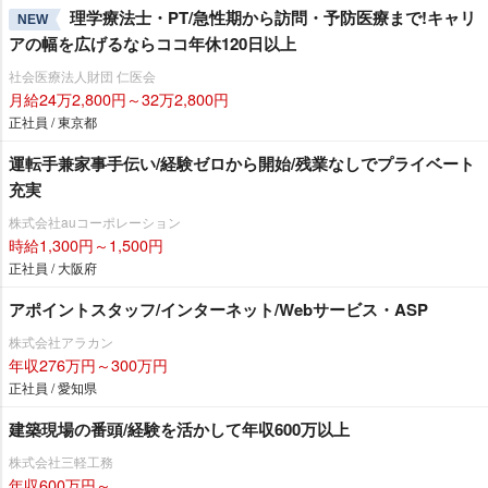
理学療法士・PT/急性期から訪問・予防医療まで!キャリ
NEW
アの幅を広げるならココ年休120日以上
社会医療法人財団 仁医会
月給24万2,800円～32万2,800円
正社員 / 東京都
運転手兼家事手伝い/経験ゼロから開始/残業なしでプライベート
充実
株式会社auコーポレーション
時給1,300円～1,500円
正社員 / 大阪府
アポイントスタッフ/インターネット/Webサービス・ASP
株式会社アラカン
年収276万円～300万円
正社員 / 愛知県
建築現場の番頭/経験を活かして年収600万以上
株式会社三軽工務
年収600万円～