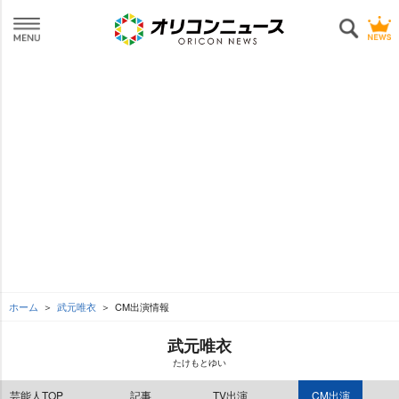
ホーム
武元唯衣
CM出演情報
武元唯衣
たけもとゆい
芸能人TOP
記事
TV出演
CM出演