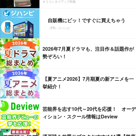
オリコンタイアップ特集
自販機にピッ！ですぐに買えちゃう
（PR）ジハンピ
2026年7月夏ドラマも、注目作＆話題作が
勢ぞろい！
【夏アニメ2026】7月期夏の新アニメを一
挙紹介！
芸能界を志す10代～20代を応援！ オーデ
ィション・スクール情報はDeview