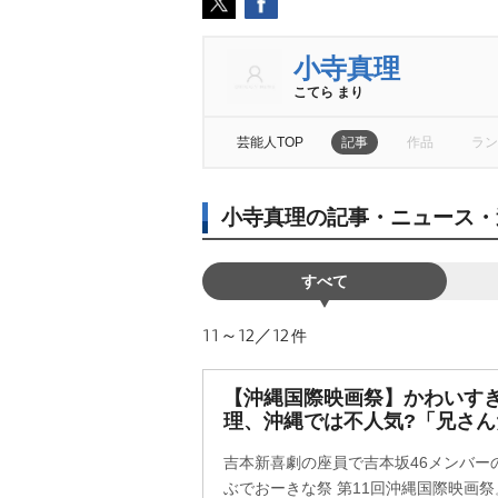
小寺真理
こてら まり
芸能人TOP
記事
作品
ラン
小寺真理の記事・ニュース・
すべて
11～12／12
件
【沖縄国際映画祭】かわいす
理、沖縄では不人気?「兄さ
吉本新喜劇の座員で吉本坂46メンバー
ぶでおーきな祭 第11回沖縄国際映画