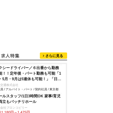
さらに見る
クシードライバー／６出番から勤務
能！！定年後・パート勤務も可能「1
・5月・9月は5連休も可能！」「日曜
休・GW・夏季・正月休み」大和グル
光交通株式会社
員 / アルバイト・パート / 契約社員 / 東京都
プ業績好調・配車需要の大幅増加に
き配車件数が急増中！大手の営業メ
ールスタッフ/1日3時間OK 家事/育児
ット多数！
両立もバッチリホール
式会社ブロンコビリー
1,180円～1,475円