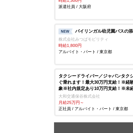
時給1,300円
派遣社員 / 大阪府
バイリンガル幼児園バスの添
NEW
株式会社みつばモビリティ
時給1,800円
アルバイト・パート / 東京都
タクシードライバー／ジャパンタク
ぐ乗れます！最大30万円支給！※経
象※社内規定あり10万円支給！※未
対象※社内規定あり給与保証制度あ
大和交通保谷株式会社
務開始から8ヶ月間30万円その後4ヶ月
月給25万円～
万円の1年間の給与保証を支給！※未
正社員 / アルバイト・パート / 東京都
対象単身社宅完備！家賃35,000円（
ら12ヵ月間）退職金制度あり！女性
大募集しております。女性特集記事 
の特徴をチェック