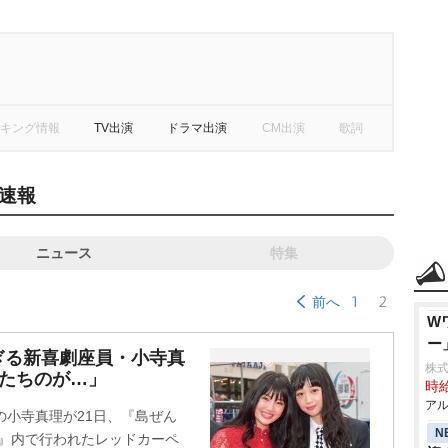
キング情報
TV出演
ドラマ出演
CM出演
歌詞
速報
ニュース
特集
1
2
前へ
W
ー
ぎる新喜劇座員・小寺真
株
んたちのが…」
時給
アル
の小寺真理が21日、『島ぜん
N
祭』内で行われたレッドカーペ