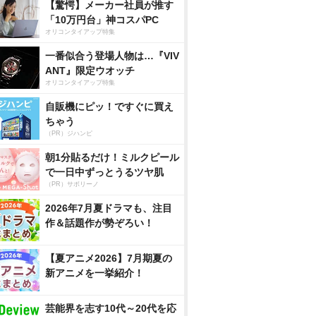
【驚愕】メーカー社員が推す
「10万円台」神コスパPC
オリコンタイアップ特集
一番似合う登場人物は…『VIV
ANT』限定ウオッチ
オリコンタイアップ特集
自販機にピッ！ですぐに買え
ちゃう
（PR）ジハンピ
朝1分貼るだけ！ミルクピール
で一日中ずっとうるツヤ肌
（PR）サボリーノ
2026年7月夏ドラマも、注目
作＆話題作が勢ぞろい！
【夏アニメ2026】7月期夏の
新アニメを一挙紹介！
芸能界を志す10代～20代を応