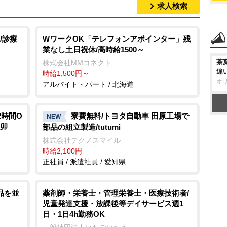
求人検索
/診療
WワークOK「テレフォンアポインター」残
業なし土日祝休/高時給1500～
茶
株式会社MMコネクト
違
時給1,500円～
オ
アルバイト・パート / 北海道
2時間O
寮費無料/トヨタ自動車 田原工場で
NEW
か卯
部品の組立製造/tutumi
株式会社テクノスマイル
時給2,100円
正社員 / 派遣社員 / 愛知県
品を並
薬剤師・栄養士・管理栄養士・医療技術者/
児童発達支援・放課後等デイサービス週1
日・1日4h勤務OK