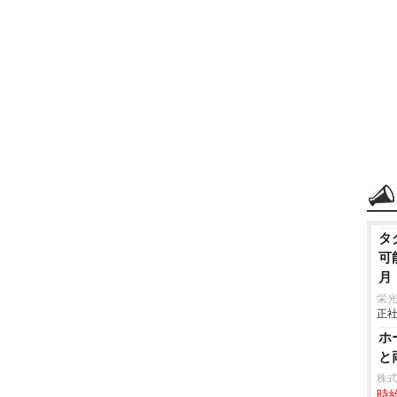
タ
可
月
定
栄
正社
ー
つ
ホ
リ
と
株
時給