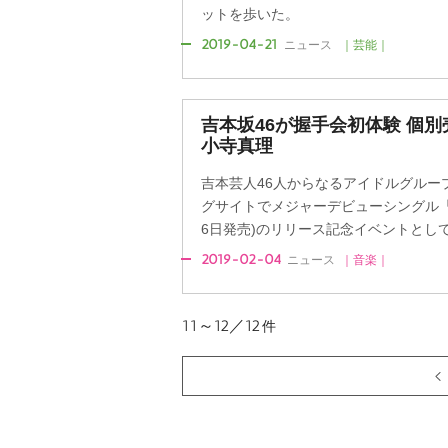
ットを歩いた。
2019-04-21
ニュース
｜芸能｜
吉本坂46が握手会初体験 個
小寺真理
吉本芸人46人からなるアイドルグルー
グサイトでメジャーデビューシングル「
6日発売)のリリース記念イベントとして初
2019-02-04
ニュース
｜音楽｜
11～12／12
件