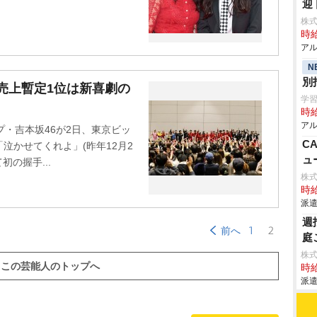
迎
株
時給
アル
N
別
別売上暫定1位は新喜劇の
学習塾
時給
アル
プ・吉本坂46が2日、東京ビッ
C
泣かせてくれよ」(昨年12月2
ュ
の握手...
株
時給
派遣
週
1
2
前へ
庭
株
この芸能人のトップへ
時給
派遣