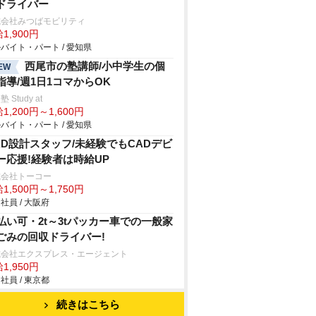
ドライバー
式会社みつばモビリティ
1,900円
バイト・パート / 愛知県
西尾市の塾講師/小中学生の個
EW
指導/週1日1コマからOK
 Study at
1,200円～1,600円
バイト・パート / 愛知県
AD設計スタッフ/未経験でもCADデビ
ー応援!経験者は時給UP
式会社トーコー
1,500円～1,750円
社員 / 大阪府
払い可・2t～3tパッカー車での一般家
ごみの回収ドライバー!
式会社エクスプレス・エージェント
1,950円
社員 / 東京都
続きはこちら