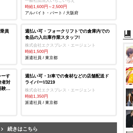
一般社団法人いちごいちえ
時給1,600円～2,500円
アルバイト・パート / 大阪府
乗員
週払い可・フォークリフトでの倉庫内での
食品の入出庫作業スタッフ!
株式会社エクスプレス・エージェント
時給1,500円
派遣社員 / 東京都
シーす
週払い可・1t車での食材などの店舗配送ド
験者対
ライバー!/3219
経験者
株式会社エクスプレス・エージェント
り：乗
時給1,350円
間25
派遣社員 / 東京都
経験者
入居か
乗務員
→ 会社
続きはこちら