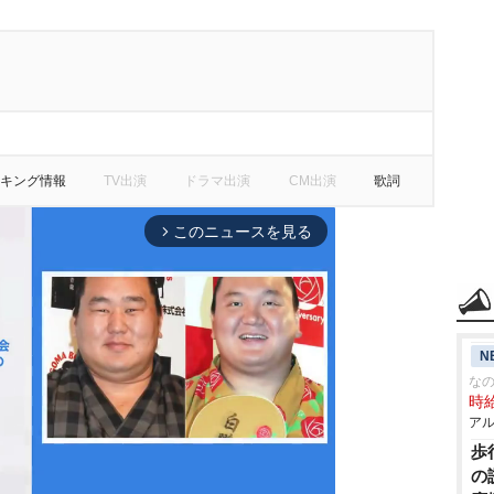
キング情報
TV出演
ドラマ出演
CM出演
歌詞
このニュースを見る
arrow_forward_ios
N
な
時給
アル
歩
の