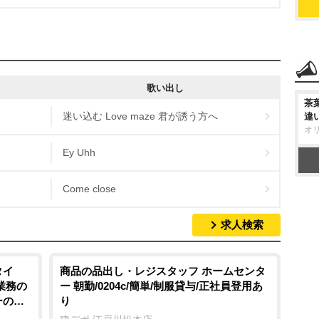
歌い出し
茶
迷い込む Love maze 君が誘う方へ
違
オ
Ey Uhh
Come close
求人検索
タイ
商品の品出し・レジスタッフ ホームセンタ
業務の
ー 朝勤/0204c/簡単/制服貸与/正社員登用あ
ーの仕
り
なく安