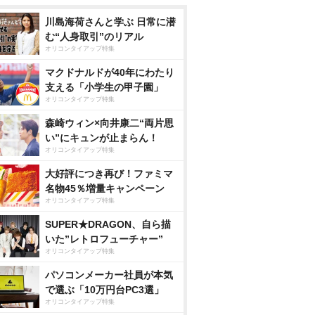
川島海荷さんと学ぶ 日常に潜
む“人身取引”のリアル
オリコンタイアップ特集
マクドナルドが40年にわたり
支える「小学生の甲子園」
オリコンタイアップ特集
森崎ウィン×向井康二“両片思
い”にキュンが止まらん！
オリコンタイアップ特集
大好評につき再び！ファミマ
名物45％増量キャンペーン
オリコンタイアップ特集
SUPER★DRAGON、自ら描
いた”レトロフューチャー”
オリコンタイアップ特集
パソコンメーカー社員が本気
で選ぶ「10万円台PC3選」
オリコンタイアップ特集