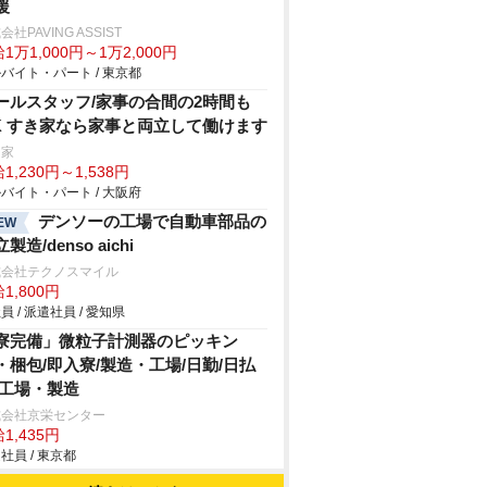
援
会社PAVING ASSIST
1万1,000円～1万2,000円
バイト・パート / 東京都
ールスタッフ/家事の合間の2時間も
K すき家なら家事と両立して働けます
き家
1,230円～1,538円
バイト・パート / 大阪府
デンソーの工場で自動車部品の
EW
製造/denso aichi
式会社テクノスマイル
1,800円
員 / 派遣社員 / 愛知県
寮完備」微粒子計測器のピッキン
・梱包/即入寮/製造・工場/日勤/日払
/工場・製造
式会社京栄センター
1,435円
社員 / 東京都