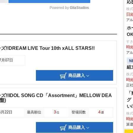
応
Powered by 
GliaStudios
株式
日給
アル
M
ホ
u
O
t
す
時給
REAM LIVE Tour 10th xALL STARS!!
e
アル
07月07日
N
組立
株
商品購入
時給
正社
「
IDOL SONG CD「Assortment」MELLOW DEA
グ
盤)
い
3
4
4月22日
最高順位
登場回数
位
週
株
時給
派遣
商品購入