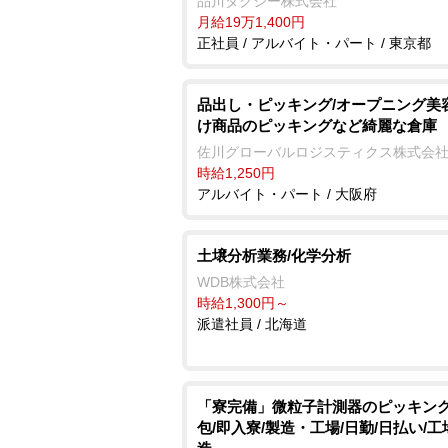
品川タクシー株式会社
心安全に働ける！《全員対象》6ヶ月
月給19万1,400円
円の給料保障制度あり※規定有《2種
正社員 / アルバイト・パート / 東京都
有者対象》30万円支給※規定有圧倒
率57.2％！「ハイヤー乗務員」「日
タクシー配車業務員」「経理事務員
品出し・ピッキング/オープニング美
時急募中
け商品のピッキングなど綺麗な倉庫
佐川グローバルロジスティクス株式会
時給1,250円
アルバイト・パート / 大阪府
土壌分析業務/化学分析
WDB株式会社
時給1,300円～
派遣社員 / 北海道
「寮完備」微粒子計測器のピッキン
包/即入寮/製造・工場/日勤/日払い/