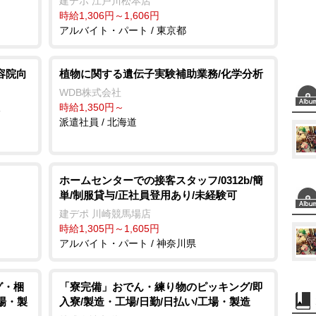
建デポ 江戸川松本店
間30万
時給1,306円～1,606円
免許保
アルバイト・パート / 東京都
的実車
本航空
」も同
容院向
植物に関する遺伝子実験補助業務/化学分析
WDB株式会社
社
時給1,350円～
派遣社員 / 北海道
ホームセンターでの接客スタッフ/0312b/簡
単/制服貸与/正社員登用あり/未経験可
建デポ 川崎競馬場店
時給1,305円～1,605円
アルバイト・パート / 神奈川県
グ・梱
「寮完備」おでん・練り物のピッキング/即
工場・製
入寮/製造・工場/日勤/日払い/工場・製造