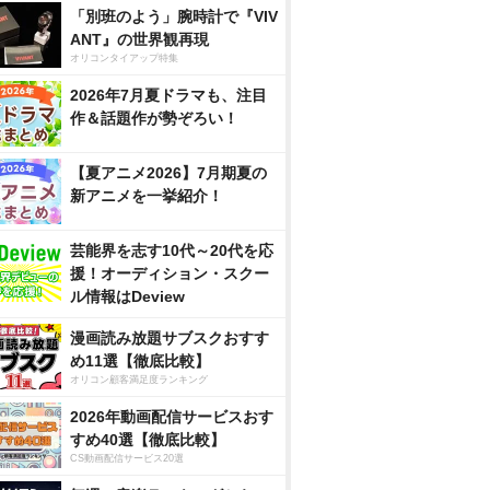
「別班のよう」腕時計で『VIV
ANT』の世界観再現
オリコンタイアップ特集
2026年7月夏ドラマも、注目
作＆話題作が勢ぞろい！
【夏アニメ2026】7月期夏の
新アニメを一挙紹介！
芸能界を志す10代～20代を応
援！オーディション・スクー
ル情報はDeview
漫画読み放題サブスクおすす
め11選【徹底比較】
オリコン顧客満足度ランキング
2026年動画配信サービスおす
すめ40選【徹底比較】
CS動画配信サービス20選