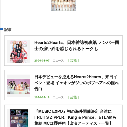
記事
Hearts2Hearts、日本雑誌初表紙 メンバー同
士の強い絆を感じられるトークも
｜芸能｜
2026-08-07
ニュース
日本デビューを控えるHearts2Hearts、来日イ
ベント登場 イェオンがジウのボブヘアへの憧れ
告白
｜芸能｜
2026-07-19
ニュース
『MUSIC EXPO』初の海外開催決定 台湾に
FRUITS ZIPPER、King & Prince、&TEAMら
集結 MCは櫻井翔【出演アーティスト一覧】