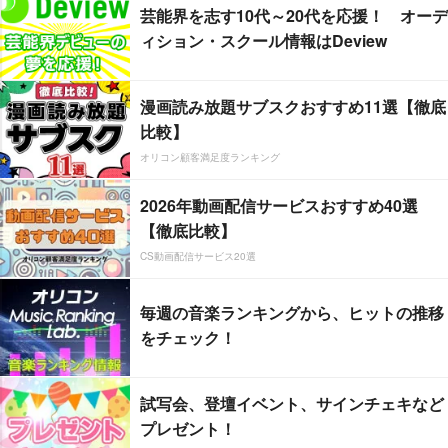
芸能界を志す10代～20代を応援！ オーデ
ィション・スクール情報はDeview
漫画読み放題サブスクおすすめ11選【徹底
比較】
オリコン顧客満足度ランキング
2026年動画配信サービスおすすめ40選
【徹底比較】
CS動画配信サービス20選
毎週の音楽ランキングから、ヒットの推移
をチェック！
試写会、登壇イベント、サインチェキなど
プレゼント！