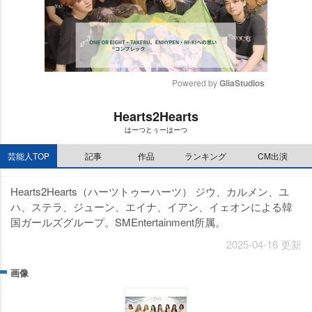
Powered by 
GliaStudios
M
Hearts2Hearts
u
はーつとぅーはーつ
t
e
芸能人TOP
記事
作品
ランキング
CM出演
Hearts2Hearts（ハーツトゥーハーツ） ジウ、カルメン、ユ
ハ、ステラ、ジューン、エイナ、イアン、イェオンによる韓
国ガールズグループ。SMEntertainment所属。
2025-04-16 更新
画像