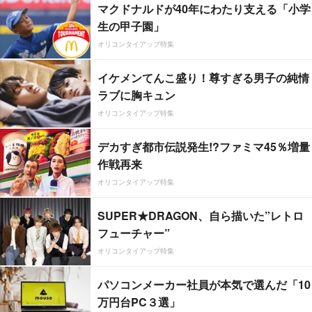
マクドナルドが40年にわたり支える「小学
生の甲子園」
オリコンタイアップ特集
イケメンてんこ盛り！尊すぎる男子の純情
ラブに胸キュン
オリコンタイアップ特集
デカすぎ都市伝説発生!?ファミマ45％増量
作戦再来
オリコンタイアップ特集
SUPER★DRAGON、自ら描いた”レトロ
フューチャー”
オリコンタイアップ特集
パソコンメーカー社員が本気で選んだ「10
万円台PC３選」