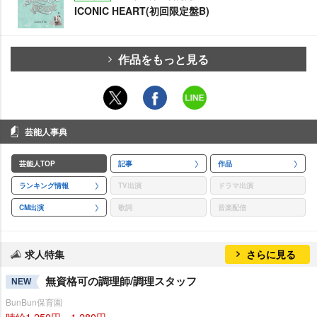
ICONIC HEART(初回限定盤B)
作品をもっと見る
芸能人事典
芸能人TOP
記事
作品
ランキング情報
TV出演
ドラマ出演
CM出演
歌詞
音楽配信
求人特集
さらに見る
無資格可の調理師/調理スタッフ
NEW
BunBun保育園
時給1,250円～1,280円