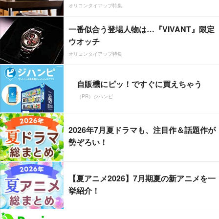
オリコンタイアップ特集
一番似合う登場人物は…『VIVANT』限定
ウオッチ
オリコンタイアップ特集
自販機にピッ！ですぐに買えちゃう
（PR）ジハンピ
2026年7月夏ドラマも、注目作＆話題作が
勢ぞろい！
【夏アニメ2026】7月期夏の新アニメを一
挙紹介！