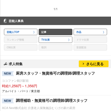
1/1
芸能人事典
芸能人TOP
記事
作品
ランキング情報
TV出演
ドラマ出演
CM出演
歌詞
音楽配信
求人特集
さらに見る
厨房スタッフ・無資格可の調理師/調理スタッフ
NEW
ココファン鶴川駅前
時給1,256円～1,356円
アルバイト・パート / 東京都
調理補助・無資格可の調理師/調理スタッフ
NEW
ACA Next株式会社 介護老人保険施設むくげの家の厨房