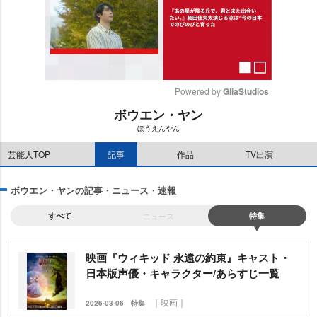
Powered by 
GliaStudios
ボウエン・ヤン
M
ぼうえんやん
u
t
芸能人TOP
記事
作品
TV出演
e
ボウエン・ヤンの記事・ニュース・速報
すべて
ニュース
特集
映画『ウィキッド 永遠の約束』キャスト・
日本版声優・キャラクター/あらすじ一覧
｜映画｜
2026-03-06
特集