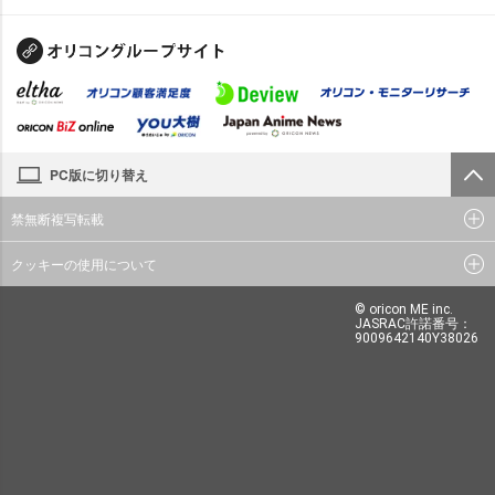
PC版に切り替え
禁無断複写転載
クッキーの使用について
© oricon ME inc.
JASRAC許諾番号：
9009642140Y38026