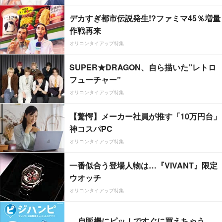
デカすぎ都市伝説発生!?ファミマ45％増量
作戦再来
オリコンタイアップ特集
SUPER★DRAGON、自ら描いた”レトロ
フューチャー”
オリコンタイアップ特集
【驚愕】メーカー社員が推す「10万円台」
神コスパPC
オリコンタイアップ特集
一番似合う登場人物は…『VIVANT』限定
ウオッチ
オリコンタイアップ特集
自販機にピッ！ですぐに買えちゃう