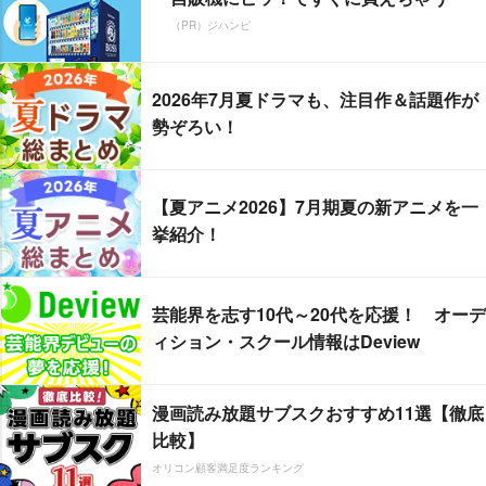
（PR）ジハンピ
2026年7月夏ドラマも、注目作＆話題作が
勢ぞろい！
【夏アニメ2026】7月期夏の新アニメを一
挙紹介！
芸能界を志す10代～20代を応援！ オーデ
ィション・スクール情報はDeview
漫画読み放題サブスクおすすめ11選【徹底
比較】
オリコン顧客満足度ランキング