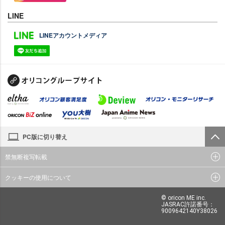
LINE
LINEアカウントメディア
PC版に切り替え
禁無断複写転載
クッキーの使用について
© oricon ME inc.
JASRAC許諾番号：
9009642140Y38026