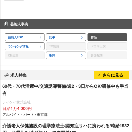
芸能人事典
芸能人TOP
記事
作品
ランキング情報
TV出演
ドラマ出演
CM出演
歌詞
音楽配信
求人特集
さらに見る
60代・70代活躍中/交通誘導警備/週2・3日からOK/研修中も手当
有
テイケイ株式会社
日給1万4,000円
アルバイト・パート / 東京都
介護老人保健施設の理学療法士/認知症リハに携われる/時給1932