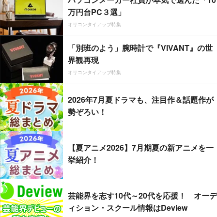
万円台PC３選」
オリコンタイアップ特集
「別班のよう」腕時計で『VIVANT』の世
界観再現
オリコンタイアップ特集
2026年7月夏ドラマも、注目作＆話題作が
勢ぞろい！
【夏アニメ2026】7月期夏の新アニメを一
挙紹介！
芸能界を志す10代～20代を応援！ オーデ
ィション・スクール情報はDeview