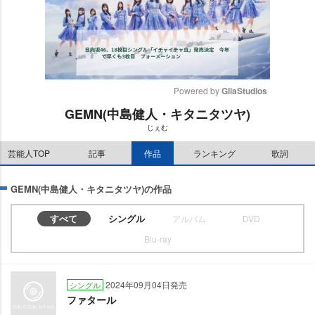
Powered by 
GliaStudios
GEMN(中島健人・キタニタツヤ)
M
じぇむ
u
t
芸能人TOP
記事
作品
ランキング
歌詞
e
GEMN(中島健人・キタニタツヤ)の作品
すべて
シングル
アルバム
DVD
Blu-ray
2024年09月04日発売
シングル
ファタール