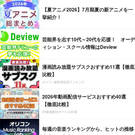
【夏アニメ2026】7月期夏の新アニメを一
挙紹介！
芸能界を志す10代～20代を応援！ オーデ
ィション・スクール情報はDeview
漫画読み放題サブスクおすすめ11選【徹底
比較】
オリコン顧客満足度ランキング
2026年動画配信サービスおすすめ40選
【徹底比較】
CS動画配信サービス20選
毎週の音楽ランキングから、ヒットの推移