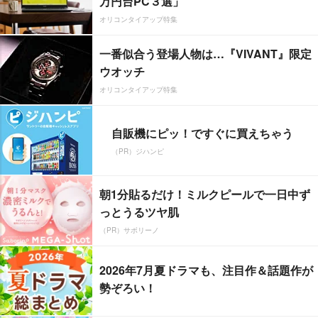
万円台PC３選」
オリコンタイアップ特集
一番似合う登場人物は…『VIVANT』限定
ウオッチ
オリコンタイアップ特集
自販機にピッ！ですぐに買えちゃう
（PR）ジハンピ
朝1分貼るだけ！ミルクピールで一日中ず
っとうるツヤ肌
（PR）サボリーノ
2026年7月夏ドラマも、注目作＆話題作が
勢ぞろい！