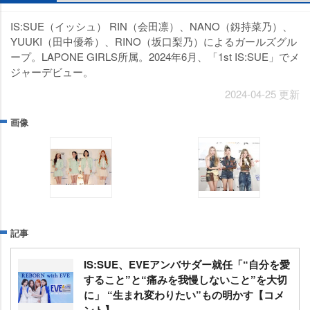
IS:SUE（イッシュ） RIN（会田凛）、NANO（釼持菜乃）、
YUUKI（田中優希）、RINO（坂口梨乃）によるガールズグル
ープ。LAPONE GIRLS所属。2024年6月、「1st IS:SUE」でメ
ジャーデビュー。
2024-04-25 更新
画像
記事
IS:SUE、EVEアンバサダー就任「“自分を愛
すること”と“痛みを我慢しないこと”を大切
に」 “生まれ変わりたい”もの明かす【コメ
ント】