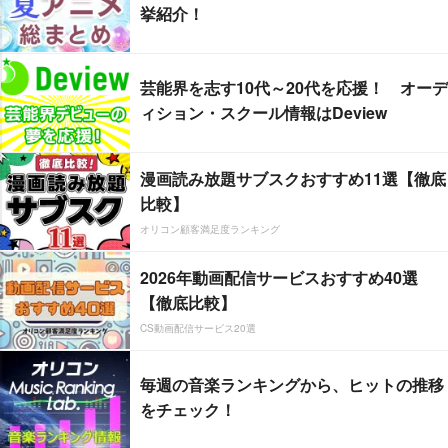
挙紹介！
芸能界を志す10代～20代を応援！ オーデ
ィション・スクール情報はDeview
漫画読み放題サブスクおすすめ11選【徹底
比較】
オリコン顧客満足度ランキング
2026年動画配信サービスおすすめ40選
【徹底比較】
CS動画配信サービス20選
毎週の音楽ランキングから、ヒットの推移
をチェック！