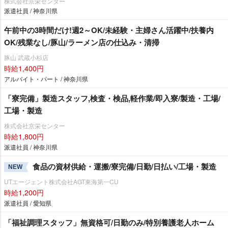
株式会社京栄センター
派遣社員 / 神奈川県
午前中の3時間だけ!週2～OK/未経験・主婦さん活躍中/扶養内
OK/残業なし/豚山/ラーメン店の仕込み・清掃
豚山 武蔵小杉店
時給1,400円
アルバイト・パート / 神奈川県
「寮完備」製造スタッフ,検査・検品,軽作業/即入寮/製造・工場/
工場・製造
株式会社京栄センター
時給1,800円
派遣社員 / 神奈川県
食品の資材供給・運搬/寮完備/日勤/日払い/工場・製造
NEW
UTエージェント株式会社AGT東海第一CU
時給1,200円
派遣社員 / 愛知県
「福祉調理スタッフ」無資格可/日勤のみ/特別養護老人ホーム