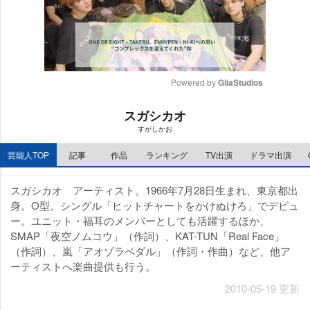
Powered by 
GliaStudios
M
スガシカオ
u
すがしかお
t
e
芸能人TOP
記事
作品
ランキング
TV出演
ドラマ出演
スガシカオ アーティスト。1966年7月28日生まれ、東京都出
身。O型。シングル「ヒットチャートをかけぬけろ」でデビュ
ー。ユニット・福耳のメンバーとしても活躍するほか、
SMAP「夜空ノムコウ」（作詞）、KAT-TUN「Real Face」
（作詞）、嵐「アオゾラペダル」（作詞・作曲）など、他ア
ーティストへ楽曲提供も行う。
2010-05-19 更新