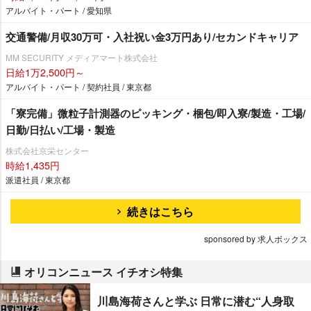
アルバイト・パート / 愛知県
交通警備/月収30万可・入社祝い金3万円あり/セカンドキャリア
MM SECURITY メディアマート株式会社
日給1万2,500円～
アルバイト・パート / 契約社員 / 東京都
「寮完備」微粒子計測器のピッキング・梱包/即入寮/製造・工場/
日勤/日払い/工場・製造
株式会社京栄センター
時給1,435円
派遣社員 / 東京都
続きはこちら
sponsored by 求人ボックス
オリコンニュース イチオシ特集
川島海荷さんと学ぶ 日常に潜む“人身取