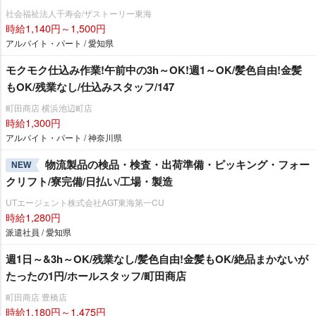
社会福祉法人千寿会/ザストーリー東海
時給1,140円～1,500円
アルバイト・パート / 愛知県
モクモク仕込み作業!午前中の3h～OK!週1～OK/髪色自由!金髪
もOK/残業なし/仕込みスタッフ/147
町田商店 横浜池辺町店
時給1,300円
アルバイト・パート / 神奈川県
物流製品の検品・検査・出荷準備・ピッキング・フォー
NEW
クリフト/寮完備/日払い/工場・製造
UTエージェント株式会社AGT東海第一CU
時給1,280円
派遣社員 / 愛知県
週1日～&3h～OK/残業なし/髪色自由!金髪もOK/絶品まかないが
たったの1円/ホールスタッフ/町田商店
町田商店 豊橋店
時給1,180円～1,475円