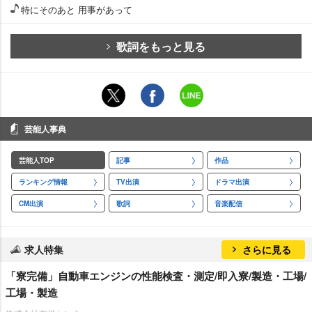
特にそのあと 用事があって
歌詞をもっと見る
芸能人事典
芸能人TOP
記事
作品
ランキング情報
TV出演
ドラマ出演
CM出演
歌詞
音楽配信
求人特集
さらに見る
「寮完備」自動車エンジンの性能検査・測定/即入寮/製造・工場/
工場・製造