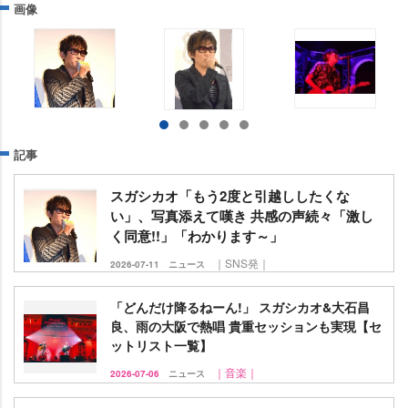
画像
記事
スガシカオ「もう2度と引越ししたくな
い」、写真添えて嘆き 共感の声続々「激し
く同意!!」「わかります～」
｜SNS発｜
2026-07-11
ニュース
「どんだけ降るねーん!」 スガシカオ&大石昌
良、雨の大阪で熱唱 貴重セッションも実現【セ
ットリスト一覧】
｜音楽｜
2026-07-06
ニュース