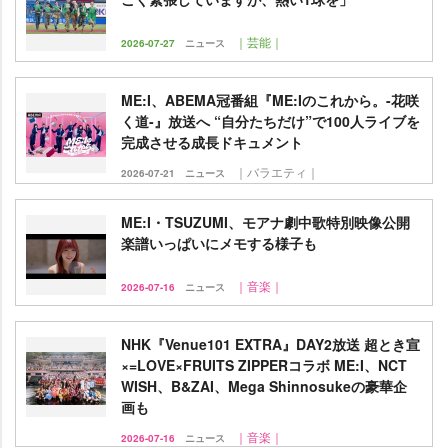
｜芸能｜
2026-07-27
ニュース
ME:I、ABEMA冠番組『ME:Iのこれから。-花咲
く道-』放送へ “自分たちだけ”で100人ライブを
完成させる成長ドキュメント
｜バラエティ｜
2026-07-21
ニュース
ME:I・TSUZUMI、モアナ劇中歌特別映像公開
楽譜いっぱいにメモする様子も
｜音楽｜
2026-07-16
ニュース
NHK『Venue101 EXTRA』DAY2放送 超とき宣
×=LOVE×FRUITS ZIPPERコラボ ME:I、NCT
WISH、B&ZAI、Mega Shinnosukeの豪華企
画も
｜音楽｜
2026-07-16
ニュース