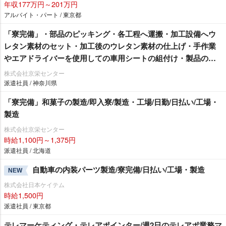
年収177万円～201万円
アルバイト・パート / 東京都
「寮完備」・部品のピッキング・各工程へ運搬・加工設備へウ
レタン素材のセット・加工後のウレタン素材の仕上げ・手作業
エアドライバーを使用しての車用シートの組付け・製品の検
査作業/即入寮/製造・工場
株式会社京栄センター
派遣社員 / 神奈川県
「寮完備」和菓子の製造/即入寮/製造・工場/日勤/日払い/工場・
製造
株式会社京栄センター
時給1,100円～1,375円
派遣社員 / 北海道
自動車の内装パーツ製造/寮完備/日払い/工場・製造
NEW
株式会社日本ケイテム
時給1,500円
派遣社員 / 東京都
テレマーケティング・テレアポインター/週2日のテレアポ業務マ