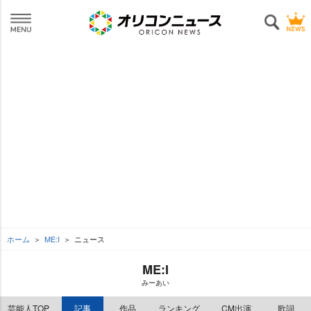
ホーム
ME:I
ニュース
ME:I
みーあい
芸能人TOP
記事
作品
ランキング
CM出演
歌詞