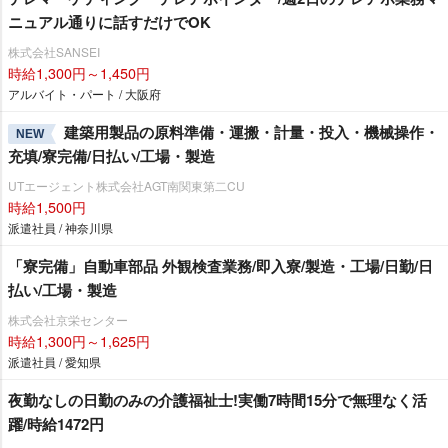
ニュアル通りに話すだけでOK
株式会社SANSEI
時給1,300円～1,450円
アルバイト・パート / 大阪府
建築用製品の原料準備・運搬・計量・投入・機械操作・
NEW
充填/寮完備/日払い/工場・製造
UTエージェント株式会社AGT南関東第二CU
時給1,500円
派遣社員 / 神奈川県
「寮完備」自動車部品 外観検査業務/即入寮/製造・工場/日勤/日
払い/工場・製造
株式会社京栄センター
時給1,300円～1,625円
派遣社員 / 愛知県
夜勤なしの日勤のみの介護福祉士!実働7時間15分で無理なく活
躍/時給1472円