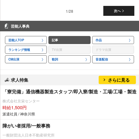
1/28
次へ
芸能人事典
芸能人TOP
記事
作品
ランキング情報
TV出演
ドラマ出演
CM出演
歌詞
音楽配信
求人特集
さらに見る
「寮完備」通信機器製造スタッフ/即入寮/製造・工場/工場・製造
株式会社京栄センター
時給1,500円
派遣社員 / 神奈川県
障がい者採用/一般事務
一般財団法人日本不動産研究所