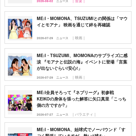
｜音楽｜
2026-08-02
ニュース
ME:I・MOMONA、TSUZUMIとの関係は「マウ
イとモアナ」 映画を通じて絆を再確認
｜映画｜
2026-07-29
ニュース
ME:I・TSUZUMI、MOMONAのサプライズに感
涙 『モアナと伝説の海』イベントに登場「言葉
が出ないぐらい!安心!」
｜映画｜
2026-07-29
ニュース
ME:I全員そろって『ネプリーグ』初参戦
KEIKOの身体を張った解答に矢口真里「こっち
側の方ですか?」
｜バラエティ｜
2026-07-27
ニュース
ME:I・MOMONA、始球式でノーバウンド「す
ごく緊張していますが、熱い1球を」