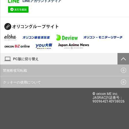
LINEアカウントメディア
PC版に切り替え
禁無断複写転載
クッキーの使用について
© oricon ME inc.
JASRAC許諾番号：
9009642140Y38026