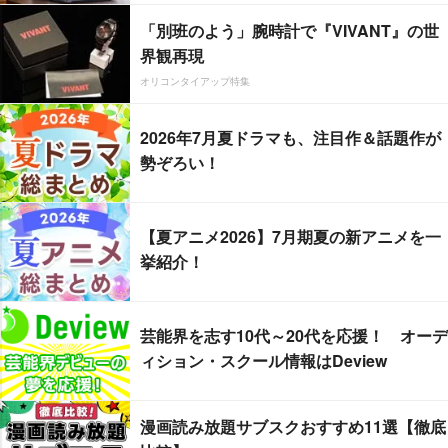
「別班のよう」腕時計で『VIVANT』の世
界観再現
オリコンタイアップ特集
2026年7月夏ドラマも、注目作＆話題作が
勢ぞろい！
【夏アニメ2026】7月期夏の新アニメを一
挙紹介！
芸能界を志す10代～20代を応援！ オーデ
ィション・スクール情報はDeview
漫画読み放題サブスクおすすめ11選【徹底